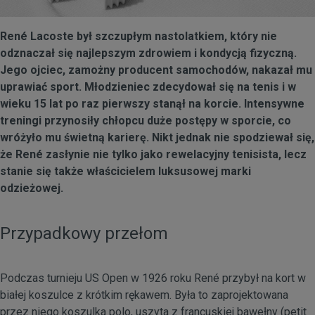
René Lacoste był szczupłym nastolatkiem, który nie
odznaczał się najlepszym zdrowiem i kondycją fizyczną.
Jego ojciec, zamożny producent samochodów, nakazał mu
uprawiać sport. Młodzieniec zdecydował się na tenis i w
wieku 15 lat po raz pierwszy stanął na korcie. Intensywne
treningi przynosiły chłopcu duże postępy w sporcie, co
wróżyło mu świetną karierę. Nikt jednak nie spodziewał się,
że René zasłynie nie tylko jako rewelacyjny tenisista, lecz
stanie się także właścicielem luksusowej marki
odzieżowej.
Przypadkowy przełom
Podczas turnieju US Open w 1926 roku René przybył na kort w
białej koszulce z krótkim rękawem. Była to zaprojektowana
przez niego koszulka polo, uszyta z francuskiej bawełny (petit