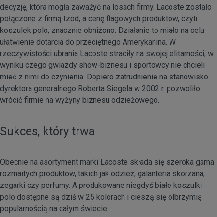
decyzję, która mogła zaważyć na losach firmy. Lacoste zostało
połączone z firmą Izod, a cenę flagowych produktów, czyli
koszulek polo, znacznie obniżono. Działanie to miało na celu
ułatwienie dotarcia do przeciętnego Amerykanina. W
rzeczywistości ubrania Lacoste straciły na swojej elitarności, w
wyniku czego gwiazdy show-biznesu i sportowcy nie chcieli
mieć z nimi do czynienia. Dopiero zatrudnienie na stanowisko
dyrektora generalnego Roberta Siegela w 2002 r. pozwoliło
wrócić firmie na wyżyny biznesu odzieżowego.
Sukces, który trwa
Obecnie na asortyment marki Lacoste składa się szeroka gama
rozmaitych produktów, takich jak odzież, galanteria skórzana,
zegarki czy perfumy. A produkowane niegdyś białe koszulki
polo dostępne są dziś w 25 kolorach i cieszą się olbrzymią
popularnością na całym świecie.