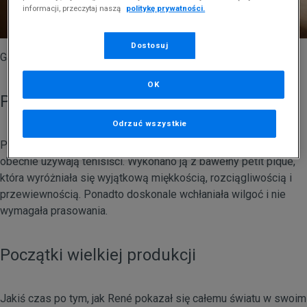
informacji, przeczytaj naszą
politykę prywatności.
Dostosuj
Gablota poświęcona historii Rene Lacoste'a
OK
Pierwsza koszulka René Lacoste’a
Odrzuć wszystkie
Pierwsza polówka była biała i krótsza od koszulek, które
obecnie używają tenisiści. Wykonano ją z bawełny petit pique,
która wyróżniała się wyjątkową miękkością, rozciągliwością i
przewiewnością. Ponadto doskonale wchłaniała wilgoć i nie
wymagała prasowania.
Początki wielkiej produkcji
Jakiś czas po tym, jak René pokazał się całemu światu w swoim