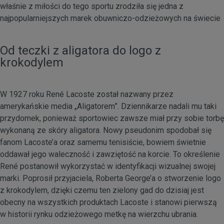
właśnie z miłości do tego sportu zrodziła się jedna z
najpopularniejszych marek obuwniczo-odzieżowych na świecie
Od teczki z aligatora do logo z
krokodylem
W 1927 roku René Lacoste został nazwany przez
amerykańskie media „Aligatorem”. Dziennikarze nadali mu taki
przydomek, ponieważ sportowiec zawsze miał przy sobie torbę
wykonaną ze skóry aligatora. Nowy pseudonim spodobał się
fanom Lacoste’a oraz samemu tenisiście, bowiem świetnie
oddawał jego waleczność i zawziętość na korcie. To określenie
René postanowił wykorzystać w identyfikacji wizualnej swojej
marki. Poprosił przyjaciela, Roberta George’a o stworzenie logo
z krokodylem, dzięki czemu ten zielony gad do dzisiaj jest
obecny na wszystkich produktach Lacoste i stanowi pierwszą
w historii rynku odzieżowego metkę na wierzchu ubrania.