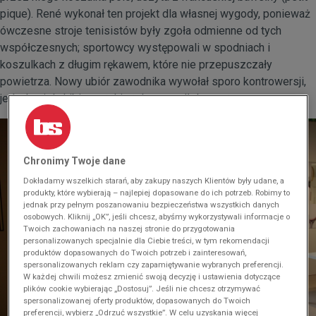
pique). René wykonał ten projekt dla własnej wygody, ponieważ
ówczesne stroje tenisistów były zgoła odmienne od tych
współczesnych; sportowcy występowali w spodniach i
koszulkach z długim rękawem, które nie przepuszczały
powietrza. Nowy ubiór zawodnika wywołał sporo kontrowersji,
jednak wielu kibicom taki styl przypadł do gustu.
Chronimy Twoje dane
Dokładamy wszelkich starań, aby zakupy naszych Klientów były udane, a
produkty, które wybierają – najlepiej dopasowane do ich potrzeb. Robimy to
jednak przy pełnym poszanowaniu bezpieczeństwa wszystkich danych
osobowych. Kliknij „OK”, jeśli chcesz, abyśmy wykorzystywali informacje o
Twoich zachowaniach na naszej stronie do przygotowania
personalizowanych specjalnie dla Ciebie treści, w tym rekomendacji
produktów dopasowanych do Twoich potrzeb i zainteresowań,
spersonalizowanych reklam czy zapamiętywanie wybranych preferencji.
W każdej chwili możesz zmienić swoją decyzję i ustawienia dotyczące
plików cookie wybierając „Dostosuj”. Jeśli nie chcesz otrzymywać
spersonalizowanej oferty produktów, dopasowanych do Twoich
preferencji, wybierz „Odrzuć wszystkie”. W celu uzyskania więcej