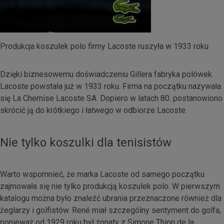
Produkcja koszulek polo firmy Lacoste ruszyła w 1933 roku
Dzięki biznesowemu doświadczeniu Gillera fabryka polówek
Lacoste powstała już w 1933 roku. Firma na początku nazywała
się La Chemise Lacoste SA. Dopiero w latach 80. postanowiono
skrócić ją do krótkiego i łatwego w odbiorze Lacoste.
Nie tylko koszulki dla tenisistów
Warto wspomnieć, że marka Lacoste od samego początku
zajmowała się nie tylko produkcją koszulek polo. W pierwszym
katalogu można było znaleźć ubrania przeznaczone również dla
żeglarzy i golfistów. René miał szczególny sentyment do golfa,
ponieważ od 1929 roku był żonaty z Simone Thion de la