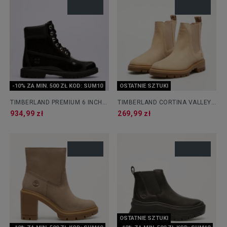
-10% ZA MIN. 500 ZŁ KOD: SUM10
OSTATNIE SZTUKI
TIMBERLAND PREMIUM 6 INCH
TIMBERLAND CORTINA VALLEY
LACE UP WP BOOT
MID CHELSEA BOOT
934,99 zł
269,99 zł
OSTATNIE SZTUKI