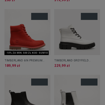
200 zł
319,99 zł
-10% ZA MIN. 500 ZŁ KOD: SUM10
TIMBERLAND 6IN PREMIUM
TIMBERLAND GREYFIELD
BOOT - W
LEATHER BOOT
189,99 zł
229,99 zł