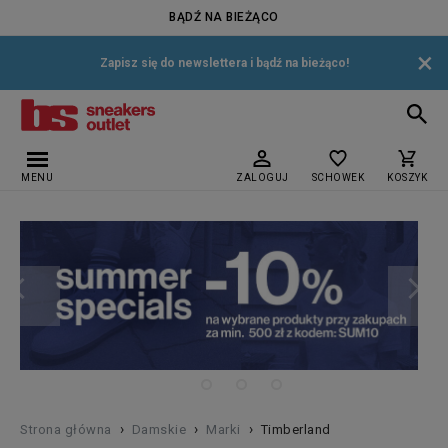
BĄDŹ NA BIEŻĄCO
×
Zapisz się do newslettera i bądź na bieżąco!
MENU
ZALOGUJ
SCHOWEK
KOSZYK
›
›
›
Strona główna
Damskie
Marki
Timberland