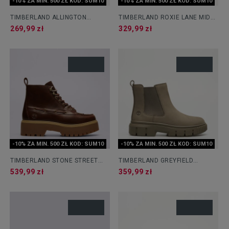
-10% ZA MIN. 500 ZŁ KOD: SUM10
-10% ZA MIN. 500 ZŁ KOD: SUM10
TIMBERLAND ALLINGTON
TIMBERLAND ROXIE LANE MID
HEIGHTS MID ZIP UP BOOT
CHELSEA BOOT
269,99 zł
329,99 zł
-10% ZA MIN. 500 ZŁ KOD: SUM10
-10% ZA MIN. 500 ZŁ KOD: SUM10
TIMBERLAND STONE STREET
TIMBERLAND GREYFIELD
MID
CHELSEA
539,99 zł
359,99 zł