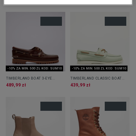
369,99 zł
229,99 zł
-10% ZA MIN. 500 ZŁ KOD: SUM10
-10% ZA MIN. 500 ZŁ KOD: SUM10
TIMBERLAND BOAT 3-EYE
TIMBERLAND CLASSIC BOAT
NOREEN
SHOE
489,99 zł
439,99 zł