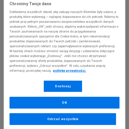
Chronimy Twoje dane
Dokładamy wszelkich starań, aby zakupy naszych Klientów były udane, a
produkty, które wybierają – najlepiej dopasowane do ich potrzeb. Robimy to
jednak przy pełnym poszanowaniu bezpieczeństwa wszystkich danych
osobowych. Kliknij „OK”, jeśli chcesz, abyśmy wykorzystywali informacje o
Twoich zachowaniach na naszej stronie do przygotowania
-10% ZA MIN. 500 ZŁ KOD: SUM10
personalizowanych specjalnie dla Ciebie treści, w tym rekomendacji
produktów dopasowanych do Twoich potrzeb i zainteresowań,
TIMBERLAND CLAIREMONT WAY
TIMBERLAND HAZEL LOW LACE
spersonalizowanych reklam czy zapamiętywanie wybranych preferencji.
UP SNEAKER
150 zł
439,99 zł
W każdej chwili możesz zmienić swoją decyzję i ustawienia dotyczące
plików cookie wybierając „Dostosuj”. Jeśli nie chcesz otrzymywać
spersonalizowanej oferty produktów, dopasowanych do Twoich
preferencji, wybierz „Odrzuć wszystkie”. W celu uzyskania więcej
informacji, przeczytaj naszą
politykę prywatności.
Dostosuj
OK
OSTATNIE SZTUKI
-10% ZA MIN. 500 ZŁ KOD: SUM10
-10% ZA MIN. 500 ZŁ KOD: SUM10
Odrzuć wszystkie
TIMBERLAND CLASSIC BOAT
TIMBERLAND LAUREL COURT
SHOE