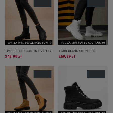
-10% ZA MIN. 500 ZŁ KOD: SUM10
-10% ZA MIN. 500 ZŁ KOD: SUM10
TIMBERLAND CORTINA VALLEY
TIMBERLAND GREYFIELD
CHELSEA
349,99 zł
269,99 zł