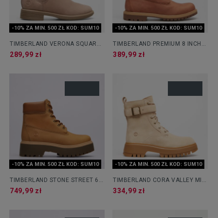
-10% ZA MIN. 500 ZŁ KOD: SUM10
-10% ZA MIN. 500 ZŁ KOD: SUM10
TIMBERLAND VERONA SQUARE
TIMBERLAND PREMIUM 8 INCH
MID CHELSEA BOOT
LACE UP WP BOOT
289,99 zł
389,99 zł
-10% ZA MIN. 500 ZŁ KOD: SUM10
-10% ZA MIN. 500 ZŁ KOD: SUM10
TIMBERLAND STONE STREET 6
TIMBERLAND CORA VALLEY MID
INCH LACE UP WP BOOT
LACE UP BOOT
749,99 zł
334,99 zł