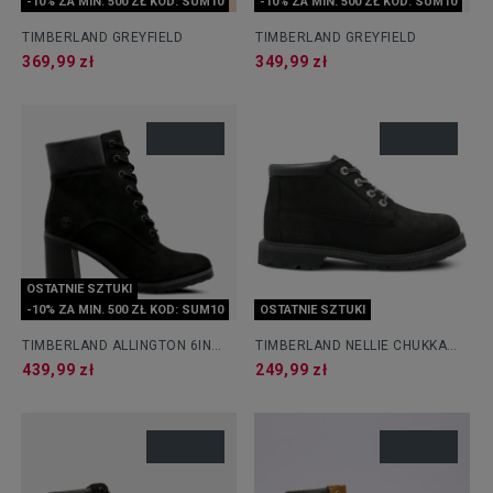
-10% ZA MIN. 500 ZŁ KOD: SUM10
-10% ZA MIN. 500 ZŁ KOD: SUM10
TIMBERLAND GREYFIELD
TIMBERLAND GREYFIELD
369,99 zł
349,99 zł
OSTATNIE SZTUKI
-10% ZA MIN. 500 ZŁ KOD: SUM10
OSTATNIE SZTUKI
TIMBERLAND ALLINGTON 6IN
TIMBERLAND NELLIE CHUKKA
LACE UP
DOUBLE
439,99 zł
249,99 zł