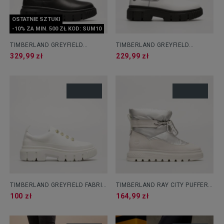
OSTATNIE SZTUKI
-10% ZA MIN. 500 ZŁ KOD: SUM10
TIMBERLAND GREYFIELD
TIMBERLAND GREYFIELD
CHELSEA
CHELSEA
329,99 zł
229,99 zł
TIMBERLAND GREYFIELD FABRIC
TIMBERLAND RAY CITY PUFFER
OX
BT WP
100 zł
164,99 zł