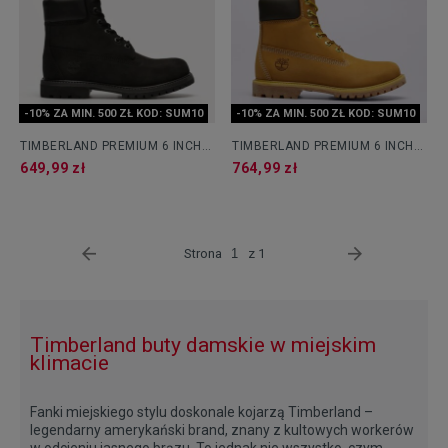
-10% ZA MIN. 500 ZŁ KOD: SUM10
-10% ZA MIN. 500 ZŁ KOD: SUM10
TIMBERLAND PREMIUM 6 INCH
TIMBERLAND PREMIUM 6 INCH
BOOT - W
BOOT - W
649,99 zł
764,99 zł
Strona
z 1
Timberland buty damskie w miejskim
klimacie
Fanki miejskiego stylu doskonale kojarzą Timberland –
legendarny amerykański brand, znany z kultowych workerów