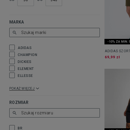
MARKA
-10% ZA MIN. 
ADIDAS
ADIDAS SZORT
CHAMPION
69,99 zł
DICKIES
ELEMENT
ELLESSE
POKAŻ WIĘCEJ
ROZMIAR
BR