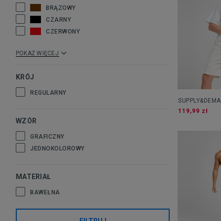
BRĄZOWY
CZARNY
CZERWONY
POKAŻ WIĘCEJ
KRÓJ
REGULARNY
SUPPLY&DEMA
MILEA
119,99 zł
WZÓR
GRAFICZNY
JEDNOKOLOROWY
MATERIAŁ
BAWEŁNA
FILTRUJ