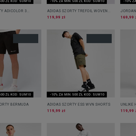
500 ZŁ KOD: SUM10
-10% ZA MIN. 500 ZŁ KOD: SUM10
-10% ZA
TY ADICOLOR 3
ADIDAS SZORTY TREFOIL WOVEN
JORDAN
CARGO
119,99 zł
169,99 
500 ZŁ KOD: SUM10
-10% ZA MIN. 500 ZŁ KOD: SUM10
ORTY BERMUDA
ADIDAS SZORTY ESS WVN SHORTS
UNLIKE
119,99 zł
119,99 