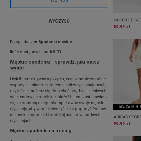
MCKENZIE SZ
WYCZYŚĆ
59,99 zł
Przeglądasz ➡️
Spodenki męskie
Ilość dostępnych modeli:
71
Męskie spodenki - sprawdź, jaki masz
wybór
Uwielbiasz aktywny tryb życia, cenisz sobie wspólne
wypady za miasto z gronem najbliższych znajomych,
czy już nie możesz się doczekać spędzenia leniwych
weekendów na pobliskiej plaży? Latem zastanawiasz
się za pomocą czego skompletować swoje męskie
-10% ZA MIN. 
stylizacje, aby w pełni cieszyć się z pogody? Postaw
na męskie spodenki i podbijaj miasto w modnych
ADIDAS SZORT
stylizacjach!
ESSENTIALS 
99,99 zł
Męskie spodenki na trening