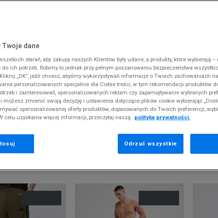
 Slipstream
38
i
i
kie sneakersy
Dickies
Crocs
Fila
The North Face
Reebok
Old Skool
38,5
gnacja obuwia
rki
Fila
DC
Jordan
Tommy Hilfiger
Umbro
ODZIEŻ
 SK8-HI
ki zimowe
gnacja obuwia
Hoodrich
Dickies
Lacoste
Timberland
Supply & Dema
 Twoje dane
XS
nstock Arizona
iczki i szaliki
ki zimowe
Jordan
Ellesse
McKenzie
Vans
The North Face
zelkich starań, aby zakupy naszych Klientów były udane, a produkty, które wybierają – n
S
erland 6
do ich potrzeb. Robimy to jednak przy pełnym poszanowaniu bezpieczeństwa wszystki
iczki i szaliki
Lacoste
Fila
New Balance
Timberland
liknij „OK”, jeśli chcesz, abyśmy wykorzystywali informacje o Twoich zachowaniach na
M
rland Field Trekker
SPODENKI MĘSKIE
wania personalizowanych specjalnie dla Ciebie treści, w tym rekomendacji produktów
Levi's
Hoodrich
New Era
Under Armour
otrzeb i zainteresowań, spersonalizowanych reklam czy zapamiętywanie wybranych pref
rland Euro Sprint
New Balance
Helly Hansen
Nike
Vans
i możesz zmienić swoją decyzję i ustawienia dotyczące plików cookie wybierając „Dosto
odzą z końcówek aktualnych kolekcji, ubiegłych sezonów lub z ekspozy
ymywać spersonalizowanej oferty produktów, dopasowanych do Twoich preferencji, wyb
New Era
Jordan
Puma
W celu uzyskania więcej informacji, przeczytaj naszą
politykę prywatności.
Nike
Lacoste
Reebok
Puma
Levi's
Umbro
tosuj
Odrzuć wszystkie
EKOMENDOWANE
POKAŻ
60
Z 71