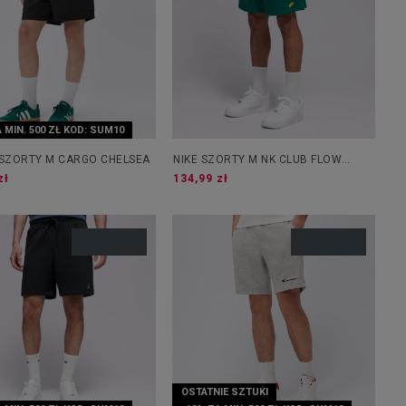
 MIN. 500 ZŁ KOD: SUM10
 SZORTY M CARGO CHELSEA
NIKE SZORTY M NK CLUB FLOW
EMBSS FUTBOL
zł
134,99 zł
OSTATNIE SZTUKI