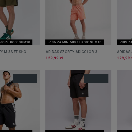
500 ZŁ KOD: SUM10
-10% ZA MIN. 500 ZŁ KOD: SUM10
-10% ZA
Y M 3S FT SHO
ADIDAS SZORTY ADICOLOR 3
ADIDAS
STRIPES SWIM SHORTS 8
129,99 zł
129,99 