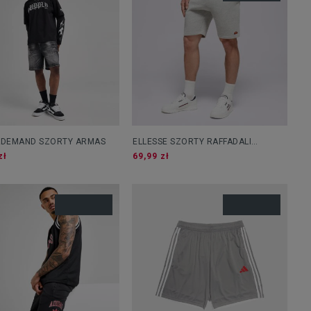
&DEMAND SZORTY ARMAS
ELLESSE SZORTY RAFFADALI
SHORTS GREY MRL
zł
69,99 zł