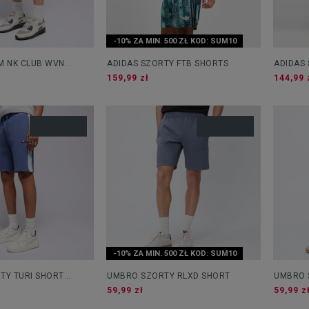
-10% ZA MIN. 500 ZŁ KOD: SUM10
M NK CLUB WVN
ADIDAS SZORTY FTB SHORTS
ADIDAS 
T
159,99 zł
144,99 
-10% ZA MIN. 500 ZŁ KOD: SUM10
TY TURI SHORT
UMBRO SZORTY RLXD SHORT
UMBRO 
HT
59,99 zł
59,99 z