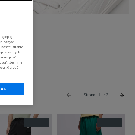
nd
ajlepiej
ch danych
 naszej stronie
 dopasowanych
erencji. W
suj”. Jeśli nie
cji.
Szczegóły.
ierz „Odrzuć
OK
Strona
z 2