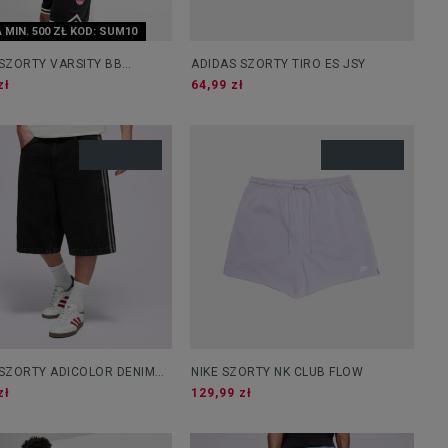
 MIN. 500 ZŁ KOD: SUM10
SZORTY VARSITY BB
ADIDAS SZORTY TIRO ES JSY
zł
64,99 zł
 SZORTY ADICOLOR DENIM
NIKE SZORTY NK CLUB FLOW
D SHORTS
zł
129,99 zł