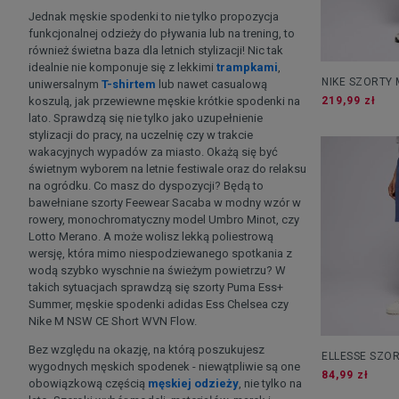
Jednak męskie spodenki to nie tylko propozycja
funkcjonalnej odzieży do pływania lub na trening, to
również świetna baza dla letnich stylizacji! Nic tak
idealnie nie komponuje się z lekkimi
trampkami
,
NIKE SZORTY 
uniwersalnym
T-shirtem
lub nawet casualową
CARGO SHOR
koszulą, jak przewiewne męskie krótkie spodenki na
219,99 zł
lato. Sprawdzą się nie tylko jako uzupełnienie
stylizacji do pracy, na uczelnię czy w trakcie
wakacyjnych wypadów za miasto. Okażą się być
świetnym wyborem na letnie festiwale oraz do relaksu
na ogródku. Co masz do dyspozycji? Będą to
bawełniane szorty Feewear Sacaba w modny wzór w
rowery, monochromatyczny model Umbro Minot, czy
Lotto Merano. A może wolisz lekką poliestrową
wersję, która mimo niespodziewanego spotkania z
wodą szybko wyschnie na świeżym powietrzu? W
takich sytuacjach sprawdzą się szorty Puma Ess+
Summer, męskie spodenki adidas Ess Chelsea czy
Nike M NSW CE Short WVN Flow.
Bez względu na okazję, na którą poszukujesz
ELLESSE SZOR
wygodnych męskich spodenek - niewątpliwie są one
NAVY/BLUE/W
84,99 zł
obowiązkową częścią
męskiej odzieży
, nie tylko na