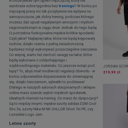
A może jesteś tym typem mężczyzny, który nie
wyobraża sobie tygodnia bez
treningu
? W końcu po
męczącej pracy nic tak pozytywnie nie wpływa na
samopoczucie, jak dobry trening, podczas którego
możesz dać upust negatywnym emocjom i myślom
nagromadzonym w ciągu dnia! Jednak do tego będą
Ci potrzebne funkcjonalne męskie krótkie spodenki.
Czyli jakie? Najlepiej takie, które nie będą krępowały
ruchów, dzięki czemu z pełną świadomością
będziesz mógł wykonywać poszczególne ćwiczenia.
Co więcej, warto też zwrócić uwagę na takie, które
będą wykonane z oddychającego i
szybkoschnącego materiału. Co jeszcze wziąć pod
JORDAN SZO
lupę? To, abyś miał możliwość regulacji obwodu - w
219,99 zł
końcu odpowiednie dopasowanie do zmieniającej
się, dzięki ćwiczeniom, sylwetki to podstawa!
Dlatego w naszych salonach stacjonarnych i sklepie
online masz szeroki wybór męskich spodenek,
idealnych również na trening. Co masz do dyspozycji?
Są to między innymi: męskie szorty adidas D2M Cool
Sho 3s, szorty Nike M NK CHLLGR Short 7in PR, czy
Lonsdale Logo Jam.
Letnie szorty