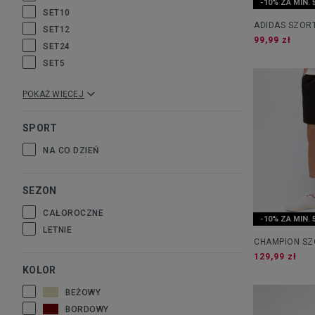
-10% ZA MIN. 
SET10
ADIDAS SZOR
SET12
STRIPES SWIM
99,99 zł
SET24
SET5
POKAŻ WIĘCEJ
SPORT
NA CO DZIEŃ
SEZON
CAŁOROCZNE
-10% ZA MIN. 
LETNIE
CHAMPION SZ
129,99 zł
KOLOR
BEŻOWY
BORDOWY