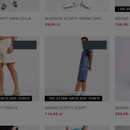
-10% ZA
ORTY SWIM JOLLA
MCKENZIE SZORTY DENIM CORE
ADIDAS 
SHORTS
99,99 zł
149,99 
500 ZŁ KOD: SUM10
-10% ZA MIN. 500 ZŁ KOD: SUM10
Y TREFOIL
ADIDAS SZORTY SCRIPT
ADIDAS
WOVEN CARGO SHT
FIREBIR
114,99 zł
299,99 