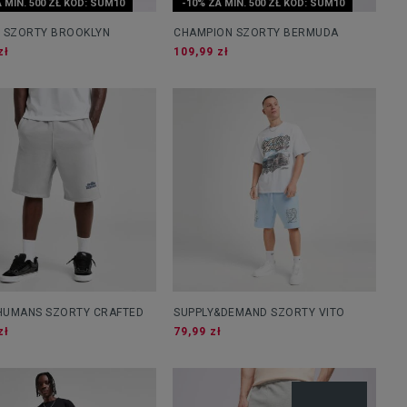
 MIN. 500 ZŁ KOD: SUM10
-10% ZA MIN. 500 ZŁ KOD: SUM10
 SZORTY BROOKLYN
CHAMPION SZORTY BERMUDA
zł
109,99 zł
 HUMANS SZORTY CRAFTED
SUPPLY&DEMAND SZORTY VITO
zł
79,99 zł