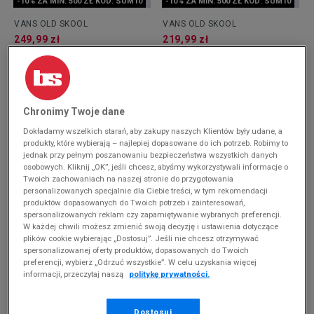
-10% ZA MIN. 500 ZŁ KOD: SUM10
-10% ZA MIN. 500 ZŁ KOD: SUM10
VANS OLD SKOOL
VANS OLD SKOOL
249,99 zł
219,99 zł
Chronimy Twoje dane
Dokładamy wszelkich starań, aby zakupy naszych Klientów były udane, a
produkty, które wybierają – najlepiej dopasowane do ich potrzeb. Robimy to
jednak przy pełnym poszanowaniu bezpieczeństwa wszystkich danych
osobowych. Kliknij „OK”, jeśli chcesz, abyśmy wykorzystywali informacje o
Twoich zachowaniach na naszej stronie do przygotowania
OSTATNIE SZTUKI
personalizowanych specjalnie dla Ciebie treści, w tym rekomendacji
-10% ZA MIN. 500 ZŁ KOD: SUM10
-10% ZA MIN. 500 ZŁ KOD: SUM10
produktów dopasowanych do Twoich potrzeb i zainteresowań,
spersonalizowanych reklam czy zapamiętywanie wybranych preferencji.
VANS OLD SKOOL
VANS OLD SKOOL
W każdej chwili możesz zmienić swoją decyzję i ustawienia dotyczące
169,99 zł
209,99 zł
plików cookie wybierając „Dostosuj”. Jeśli nie chcesz otrzymywać
spersonalizowanej oferty produktów, dopasowanych do Twoich
preferencji, wybierz „Odrzuć wszystkie”. W celu uzyskania więcej
informacji, przeczytaj naszą
politykę prywatności.
Dostosuj