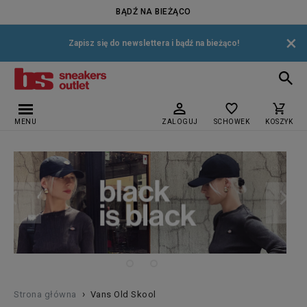
BĄDŹ NA BIEŻĄCO
×
Zapisz się do newslettera i bądź na bieżąco!
MENU
ZALOGUJ
SCHOWEK
KOSZYK
›
Strona główna
Vans Old Skool