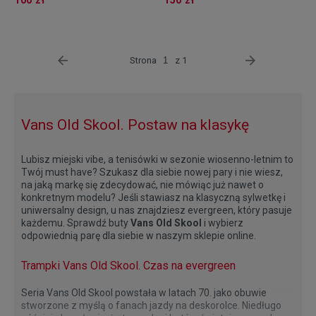
100 zł
150 zł
Strona
z 1
Vans Old Skool. Postaw na klasykę
Lubisz miejski vibe, a tenisówki w sezonie wiosenno-letnim to
Twój must have? Szukasz dla siebie nowej pary i nie wiesz,
na jaką markę się zdecydować, nie mówiąc już nawet o
konkretnym modelu? Jeśli stawiasz na klasyczną sylwetkę i
uniwersalny design, u nas znajdziesz evergreen, który pasuje
każdemu. Sprawdź buty
Vans Old Skool
i wybierz
odpowiednią parę dla siebie w naszym sklepie online.
Trampki Vans Old Skool. Czas na evergreen
Seria Vans Old Skool powstała w latach 70. jako obuwie
stworzone z myślą o fanach jazdy na deskorolce. Niedługo