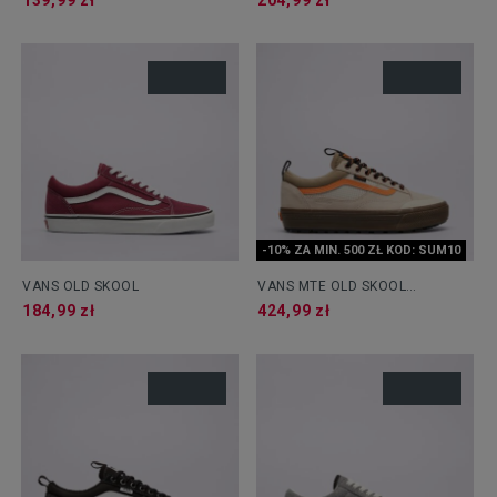
139,99 zł
204,99 zł
-10% ZA MIN. 500 ZŁ KOD: SUM10
VANS OLD SKOOL
VANS MTE OLD SKOOL
WATERPROOF INSULATED
184,99 zł
424,99 zł