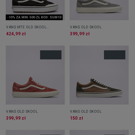
-10% ZA MIN. 500 ZŁ KOD: SUM10
VANS MTE OLD SKOOL
VANS OLD SKOOL
WATERPROOF INSULATED
424,99 zł
399,99 zł
VANS OLD SKOOL
VANS OLD SKOOL
399,99 zł
150 zł