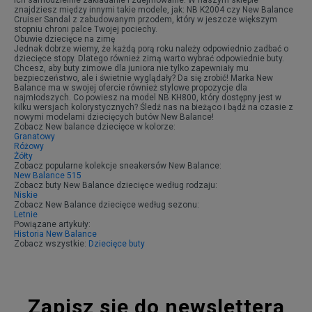
ich samodzielnie zakładanie i zdejmowanie. W naszym sklepie
znajdziesz między innymi takie modele, jak: NB K2004 czy New Balance
Cruiser Sandal z zabudowanym przodem, który w jeszcze większym
stopniu chroni palce Twojej pociechy.
Obuwie dziecięce na zimę
Jednak dobrze wiemy, że każdą porą roku należy odpowiednio zadbać o
dziecięce stopy. Dlatego również zimą warto wybrać odpowiednie buty.
Chcesz, aby buty zimowe dla juniora nie tylko zapewniały mu
bezpieczeństwo, ale i świetnie wyglądały? Da się zrobić! Marka New
Balance ma w swojej ofercie również stylowe propozycje dla
najmłodszych. Co powiesz na model NB KH800, który dostępny jest w
kilku wersjach kolorystycznych? Śledź nas na bieżąco i bądź na czasie z
nowymi modelami dziecięcych butów New Balance!
Zobacz New balance dziecięce w kolorze:
Granatowy
Różowy
Żółty
Zobacz popularne kolekcje sneakersów New Balance:
New Balance 515
Zobacz buty New Balance dziecięce według rodzaju:
Niskie
Zobacz New Balance dziecięce według sezonu:
Letnie
Powiązane artykuły:
Historia New Balance
Zobacz wszystkie:
Dziecięce buty
Zapisz się do newslettera