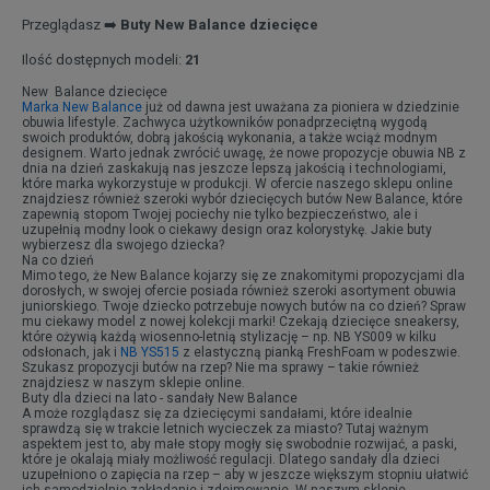
Przeglądasz ➡️
Buty New Balance dziecięce
Ilość dostępnych modeli:
21
New Balance dziecięce
Marka New Balance
już od dawna jest uważana za pioniera w dziedzinie
obuwia lifestyle. Zachwyca użytkowników ponadprzeciętną wygodą
swoich produktów, dobrą jakością wykonania, a także wciąż modnym
designem. Warto jednak zwrócić uwagę, że nowe propozycje obuwia NB z
dnia na dzień zaskakują nas jeszcze lepszą jakością i technologiami,
które marka wykorzystuje w produkcji. W ofercie naszego sklepu online
znajdziesz również szeroki wybór dziecięcych butów New Balance, które
zapewnią stopom Twojej pociechy nie tylko bezpieczeństwo, ale i
uzupełnią modny look o ciekawy design oraz kolorystykę. Jakie buty
wybierzesz dla swojego dziecka?
Na co dzień
Mimo tego, że New Balance kojarzy się ze znakomitymi propozycjami dla
dorosłych, w swojej ofercie posiada również szeroki asortyment obuwia
juniorskiego. Twoje dziecko potrzebuje nowych butów na co dzień? Spraw
mu ciekawy model z nowej kolekcji marki! Czekają dziecięce sneakersy,
które ożywią każdą wiosenno-letnią stylizację – np. NB YS009 w kilku
odsłonach, jak i
NB YS515
z elastyczną pianką FreshFoam w podeszwie.
Szukasz propozycji butów na rzep? Nie ma sprawy – takie również
znajdziesz w naszym sklepie online.
Buty dla dzieci na lato - sandały New Balance
A może rozglądasz się za dziecięcymi sandałami, które idealnie
sprawdzą się w trakcie letnich wycieczek za miasto? Tutaj ważnym
aspektem jest to, aby małe stopy mogły się swobodnie rozwijać, a paski,
które je okalają miały możliwość regulacji. Dlatego sandały dla dzieci
uzupełniono o zapięcia na rzep – aby w jeszcze większym stopniu ułatwić