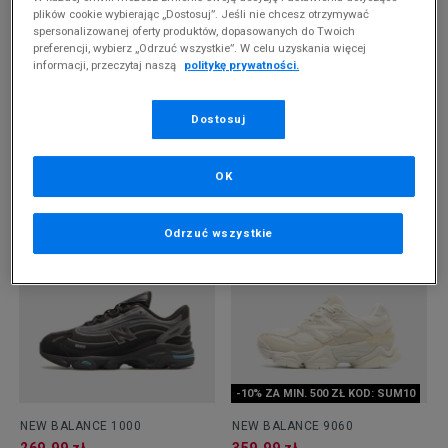
plików cookie wybierając „Dostosuj”. Jeśli nie chcesz otrzymywać
spersonalizowanej oferty produktów, dopasowanych do Twoich
preferencji, wybierz „Odrzuć wszystkie”. W celu uzyskania więcej
informacji, przeczytaj naszą
politykę prywatności.
-10% ZA MIN. 500 ZŁ KOD: SUM10
Dostosuj
NEW BALANCE 530
NEW BALANCE 530
319,99 zł
314,99 zł
OK
Odrzuć wszystkie
-10% ZA MIN. 500 ZŁ KOD: SUM10
NEW BALANCE 1000
NEW BALANCE 9060