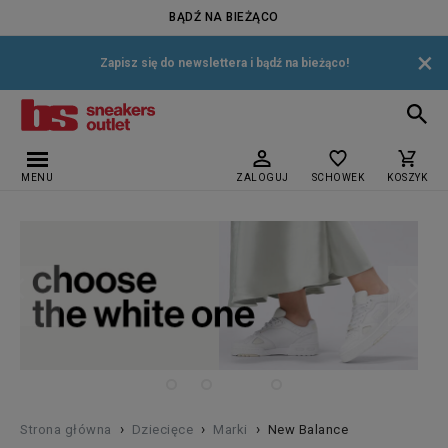
BĄDŹ NA BIEŻĄCO
×
Zapisz się do newslettera i bądź na bieżąco!
MENU
ZALOGUJ
SCHOWEK
KOSZYK
›
›
›
Strona główna
Dziecięce
Marki
New Balance