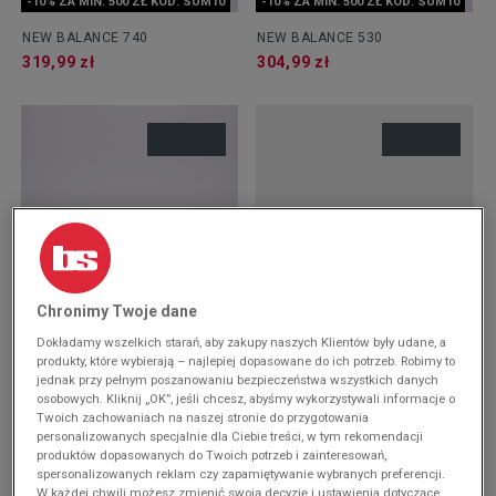
-10% ZA MIN. 500 ZŁ KOD: SUM10
-10% ZA MIN. 500 ZŁ KOD: SUM10
NEW BALANCE 740
NEW BALANCE 530
319,99 zł
304,99 zł
Chronimy Twoje dane
-10% ZA MIN. 500 ZŁ KOD: SUM10
-10% ZA MIN. 500 ZŁ KOD: SUM10
Dokładamy wszelkich starań, aby zakupy naszych Klientów były udane, a
NEW BALANCE 740
NEW BALANCE 530
produkty, które wybierają – najlepiej dopasowane do ich potrzeb. Robimy to
289,99 zł
189,99 zł
jednak przy pełnym poszanowaniu bezpieczeństwa wszystkich danych
osobowych. Kliknij „OK”, jeśli chcesz, abyśmy wykorzystywali informacje o
Twoich zachowaniach na naszej stronie do przygotowania
personalizowanych specjalnie dla Ciebie treści, w tym rekomendacji
produktów dopasowanych do Twoich potrzeb i zainteresowań,
spersonalizowanych reklam czy zapamiętywanie wybranych preferencji.
W każdej chwili możesz zmienić swoją decyzję i ustawienia dotyczące