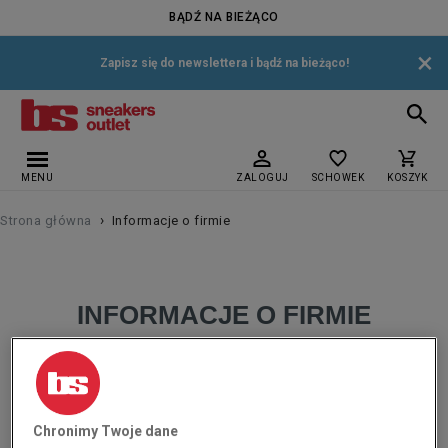
BĄDŹ NA BIEŻĄCO
×
Zapisz się do newslettera i bądź na bieżąco!
MENU
ZALOGUJ
SCHOWEK
KOSZYK
›
Strona główna
Informacje o firmie
INFORMACJE O FIRMIE
Dostępny pod adresem
https://butysportowe.pl
sklep internetowy Buty
Sportowe prowadzony jest przez Marketing Investment Group S. A. z
siedzibą w Krakowie, adres: os. Dywizjonu 303 Paw. 1, 31-871 Kraków,
Chronimy Twoje dane
wpisaną do Rejestru Przedsiębiorców Krajowego Rejestru Sądowego,