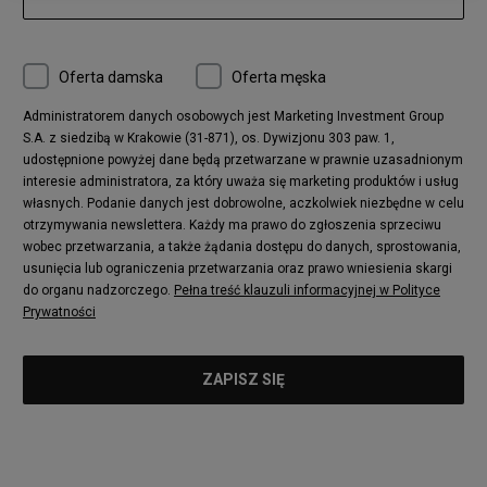
Oferta damska
Oferta męska
Administratorem danych osobowych jest Marketing Investment Group
S.A. z siedzibą w Krakowie (31-871), os. Dywizjonu 303 paw. 1,
udostępnione powyżej dane będą przetwarzane w prawnie uzasadnionym
interesie administratora, za który uważa się marketing produktów i usług
własnych. Podanie danych jest dobrowolne, aczkolwiek niezbędne w celu
otrzymywania newslettera. Każdy ma prawo do zgłoszenia sprzeciwu
wobec przetwarzania, a także żądania dostępu do danych, sprostowania,
usunięcia lub ograniczenia przetwarzania oraz prawo wniesienia skargi
do organu nadzorczego.
Pełna treść klauzuli informacyjnej w Polityce
Prywatności