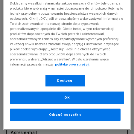
prowadzonego przez Sąd Rejonowy dla Krakowa-Śródmieścia w
Dokładamy wszelkich starań, aby zakupy naszych Klientów były udane, a
Krakowie, XI Wydział Gospodarczy Krajowego Rejestru Sądowego, pod nr
produkty, które wybierają – najlepiej dopasowane do ich potrzeb. Robimy to
KRS 0000521685, o kapitale zakładowym w wysokości 41.000.000,00 zł
jednak przy pełnym poszanowaniu bezpieczeństwa wszystkich danych
w całości opłaconym, NIP: 675-11-87-580, REGON: 351469736.
osobowych. Kliknij „OK”, jeśli chcesz, abyśmy wykorzystywali informacje o
Twoich zachowaniach na naszej stronie do przygotowania
personalizowanych specjalnie dla Ciebie treści, w tym rekomendacji
produktów dopasowanych do Twoich potrzeb i zainteresowań,
Dane korespondencyjne:
spersonalizowanych reklam czy zapamiętywanie wybranych preferencji.
Marketing Investment Group S.A.
W każdej chwili możesz zmienić swoją decyzję i ustawienia dotyczące
ul. Prof. Michała Życzkowskiego 10
plików cookie wybierając „Dostosuj”. Jeśli nie chcesz otrzymywać
31-864 Kraków
spersonalizowanej oferty produktów, dopasowanych do Twoich
NIP: 675-11-87-580
preferencji, wybierz „Odrzuć wszystkie”. W celu uzyskania więcej
informacji, przeczytaj naszą
politykę prywatności.
POWRÓT DO SKLEPU
Dostosuj
OK
Zapisz się do newslettera
Odrzuć wszystkie