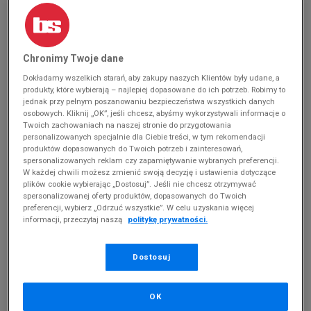
-10% ZA MIN. 500 ZŁ KOD: SUM10
-10% ZA MIN. 500 ZŁ KOD: SUM10
ADIDAS FORUM2000
ADIDAS FORUM2000
329,99 zł
329,99 zł
Chronimy Twoje dane
Dokładamy wszelkich starań, aby zakupy naszych Klientów były udane, a
produkty, które wybierają – najlepiej dopasowane do ich potrzeb. Robimy to
jednak przy pełnym poszanowaniu bezpieczeństwa wszystkich danych
osobowych. Kliknij „OK”, jeśli chcesz, abyśmy wykorzystywali informacje o
Twoich zachowaniach na naszej stronie do przygotowania
personalizowanych specjalnie dla Ciebie treści, w tym rekomendacji
produktów dopasowanych do Twoich potrzeb i zainteresowań,
spersonalizowanych reklam czy zapamiętywanie wybranych preferencji.
W każdej chwili możesz zmienić swoją decyzję i ustawienia dotyczące
plików cookie wybierając „Dostosuj”. Jeśli nie chcesz otrzymywać
spersonalizowanej oferty produktów, dopasowanych do Twoich
-10% ZA MIN. 500 ZŁ KOD: SUM10
preferencji, wybierz „Odrzuć wszystkie”. W celu uzyskania więcej
ADIDAS FORUM2000
ADIDAS FORUM LOW CL
informacji, przeczytaj naszą
politykę prywatności.
329,99 zł
300 zł
Dostosuj
OK