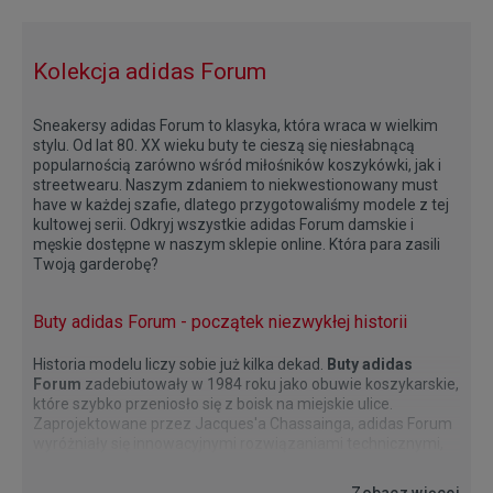
Kolekcja adidas Forum
Sneakersy adidas Forum to klasyka, która wraca w wielkim
stylu. Od lat 80. XX wieku buty te cieszą się niesłabnącą
popularnością zarówno wśród miłośników koszykówki, jak i
streetwearu. Naszym zdaniem to niekwestionowany must
have w każdej szafie, dlatego przygotowaliśmy modele z tej
kultowej serii. Odkryj wszystkie adidas Forum damskie i
męskie dostępne w naszym sklepie online. Która para zasili
Twoją garderobę?
Buty adidas Forum - początek niezwykłej historii
Historia modelu liczy sobie już kilka dekad.
Buty adidas
Forum
zadebiutowały w 1984 roku jako obuwie koszykarskie,
które szybko przeniosło się z boisk na miejskie ulice.
Zaprojektowane przez Jacques'a Chassainga, adidas Forum
wyróżniały się innowacyjnymi rozwiązaniami technicznymi,
takimi jak pasek na kostce zapewniający lepszą stabilizację.
adidas Forum Low, Mid czy Bold?
adidas Forum damskie i męskie w Twoim kolorze
Model adidas Forum Low damskie i męskie to ukłon w stronę
Buty adidas Forum to ponadczasowy wybór, który doskonale
Dziś adidas forum męskie i damskie zaliczają wielki come