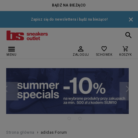
BĄDŹ NA BIEŻĄCO
×
Zapisz się do newslettera i bądź na bieżąco!
MENU
ZALOGUJ
SCHOWEK
KOSZYK
›
Strona główna
adidas Forum