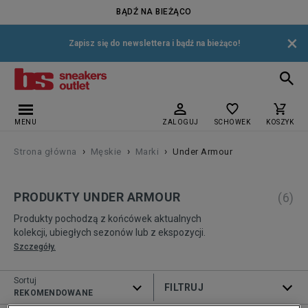
BĄDŹ NA BIEŻĄCO
×
Zapisz się do newslettera i bądź na bieżąco!
MENU
ZALOGUJ
SCHOWEK
KOSZYK
›
›
›
Strona główna
Męskie
Marki
Under Armour
PRODUKTY UNDER ARMOUR
(
6
)
Produkty pochodzą z końcówek aktualnych
kolekcji, ubiegłych sezonów lub z ekspozycji.
Szczegóły.
Sortuj
ROZWIŃ FILTRY
REKOMENDOWANE