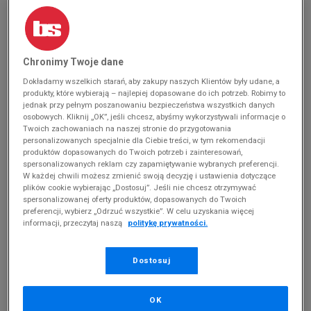
Chronimy Twoje dane
Dokładamy wszelkich starań, aby zakupy naszych Klientów były udane, a
produkty, które wybierają – najlepiej dopasowane do ich potrzeb. Robimy to
jednak przy pełnym poszanowaniu bezpieczeństwa wszystkich danych
osobowych. Kliknij „OK”, jeśli chcesz, abyśmy wykorzystywali informacje o
Twoich zachowaniach na naszej stronie do przygotowania
personalizowanych specjalnie dla Ciebie treści, w tym rekomendacji
produktów dopasowanych do Twoich potrzeb i zainteresowań,
spersonalizowanych reklam czy zapamiętywanie wybranych preferencji.
W każdej chwili możesz zmienić swoją decyzję i ustawienia dotyczące
plików cookie wybierając „Dostosuj”. Jeśli nie chcesz otrzymywać
UNDER ARMOUR M LOCKER V SL
UNDER ARMOUR M LOCKER V SL
spersonalizowanej oferty produktów, dopasowanych do Twoich
100 zł
100 zł
preferencji, wybierz „Odrzuć wszystkie”. W celu uzyskania więcej
informacji, przeczytaj naszą
politykę prywatności.
Dostosuj
OK