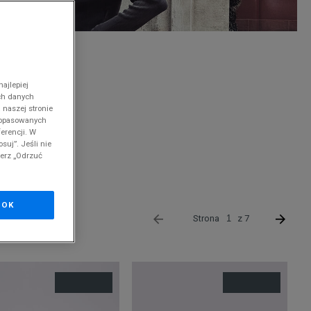
nd
ajlepiej
ch danych
 naszej stronie
 dopasowanych
erencji. W
suj”. Jeśli nie
cji.
Szczegóły.
ierz „Odrzuć
OK
Strona
z 7