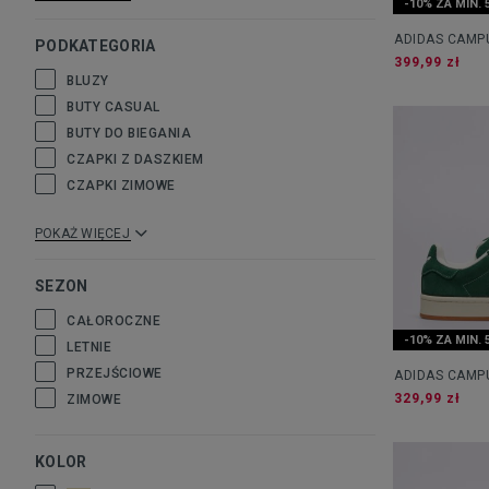
-10% ZA MIN. 
ADIDAS CAMP
PODKATEGORIA
399,99 zł
BLUZY
BUTY CASUAL
BUTY DO BIEGANIA
CZAPKI Z DASZKIEM
CZAPKI ZIMOWE
POKAŻ WIĘCEJ
SEZON
CAŁOROCZNE
-10% ZA MIN. 
LETNIE
PRZEJŚCIOWE
ADIDAS CAMP
329,99 zł
ZIMOWE
KOLOR