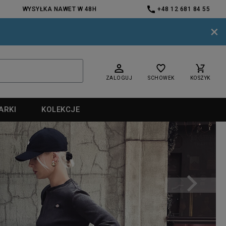
WYSYŁKA NAWET W 48H
+48 12 681 84 55
×
ZALOGUJ
SCHOWEK
KOSZYK
ARKI
KOLEKCJE
nd
nd