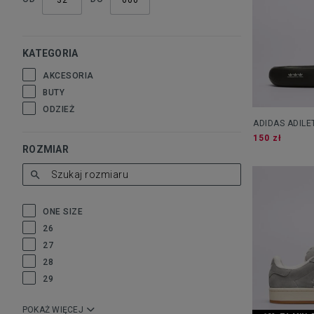
KATEGORIA
AKCESORIA
BUTY
ODZIEŻ
ADIDAS ADILE
150 zł
ROZMIAR
ONE SIZE
26
27
28
29
POKAŻ WIĘCEJ