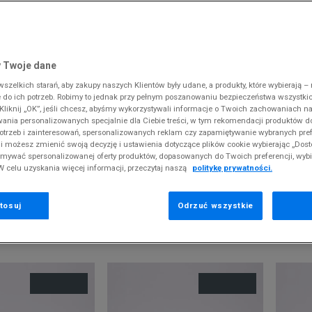
 Slipstream
38
i
i
kie sneakersy
Dickies
Crocs
Fila
The North Face
Reebok
Old Skool
38,5
gnacja obuwia
rki
Fila
DC
Jordan
Tommy Hilfiger
Umbro
ODZIEŻ
 SK8-HI
ki zimowe
gnacja obuwia
Hoodrich
Dickies
Lacoste
Timberland
Supply & Dema
 Twoje dane
XS
nstock Arizona
iczki i szaliki
ki zimowe
Jordan
Ellesse
McKenzie
Vans
The North Face
zelkich starań, aby zakupy naszych Klientów były udane, a produkty, które wybierają – n
S
erland 6
do ich potrzeb. Robimy to jednak przy pełnym poszanowaniu bezpieczeństwa wszystki
iczki i szaliki
Lacoste
Fila
New Balance
Timberland
liknij „OK”, jeśli chcesz, abyśmy wykorzystywali informacje o Twoich zachowaniach na
M
rland Field Trekker
PRODUKTY ADIDAS DAMSKIE
wania personalizowanych specjalnie dla Ciebie treści, w tym rekomendacji produktów
Levi's
Hoodrich
New Era
Under Armour
otrzeb i zainteresowań, spersonalizowanych reklam czy zapamiętywanie wybranych pref
rland Euro Sprint
New Balance
Helly Hansen
Nike
Vans
i możesz zmienić swoją decyzję i ustawienia dotyczące plików cookie wybierając „Dosto
odzą z końcówek aktualnych kolekcji, ubiegłych sezonów lub z ekspozy
ymywać spersonalizowanej oferty produktów, dopasowanych do Twoich preferencji, wyb
New Era
Jordan
Puma
W celu uzyskania więcej informacji, przeczytaj naszą
politykę prywatności.
Nike
Lacoste
Reebok
Puma
Levi's
Umbro
tosuj
Odrzuć wszystkie
EKOMENDOWANE
POKAŻ
60
Z 405