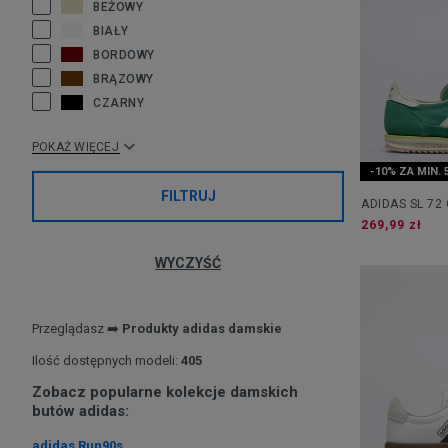
BEŻOWY
BIAŁY
BORDOWY
BRĄZOWY
CZARNY
POKAŻ WIĘCEJ
-10% ZA MIN. 
FILTRUJ
ADIDAS SL 72
269,99 zł
WYCZYŚĆ
Przeglądasz ➡️
Produkty adidas damskie
Ilość dostępnych modeli:
405
Zobacz popularne kolekcje damskich
butów adidas:
adidas Run90s