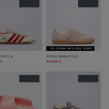
-10% ZA MIN. 500 ZŁ KOD: SUM10
 TOKYO W
ADIDAS SAMBA OG W
zł
314,99 zł