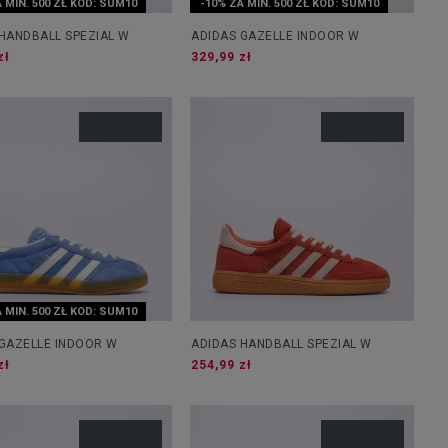
 MIN. 500 ZŁ KOD: SUM10
-10% ZA MIN. 500 ZŁ KOD: SUM10
HANDBALL SPEZIAL W
ADIDAS GAZELLE INDOOR W
zł
329,99 zł
 MIN. 500 ZŁ KOD: SUM10
 GAZELLE INDOOR W
ADIDAS HANDBALL SPEZIAL W
zł
254,99 zł