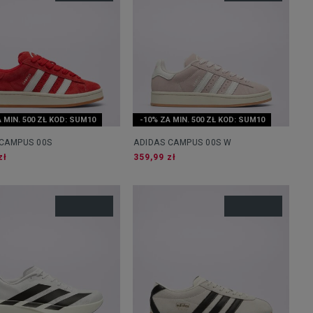
 MIN. 500 ZŁ KOD: SUM10
-10% ZA MIN. 500 ZŁ KOD: SUM10
 CAMPUS 00S
ADIDAS CAMPUS 00S W
zł
359,99 zł