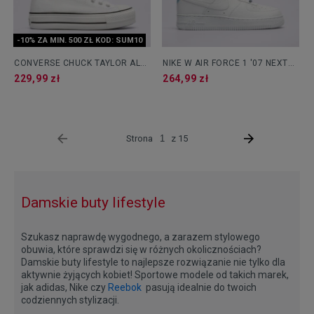
-10% ZA MIN. 500 ZŁ KOD: SUM10
CONVERSE CHUCK TAYLOR ALL
NIKE W AIR FORCE 1 '07 NEXT
STAR LIFT
NATURE
229,99 zł
264,99 zł
Strona
z 15
Damskie buty lifestyle
Szukasz naprawdę wygodnego, a zarazem stylowego
obuwia, które sprawdzi się w różnych okolicznościach?
Damskie buty lifestyle to najlepsze rozwiązanie nie tylko dla
aktywnie żyjących kobiet! Sportowe modele od takich marek,
jak adidas, Nike czy
Reebok
pasują idealnie do twoich
codziennych stylizacji.