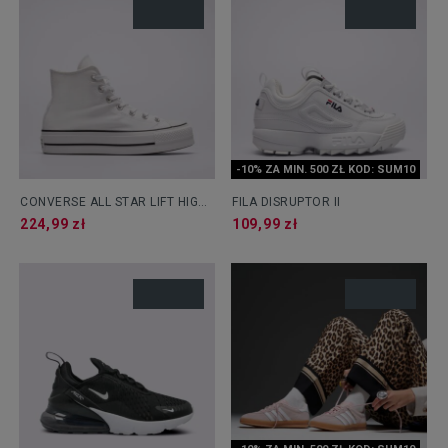
-10% ZA MIN. 500 ZŁ KOD: SUM10
CONVERSE ALL STAR LIFT HIGH
FILA DISRUPTOR II
PLATFORM
224,99 zł
109,99 zł