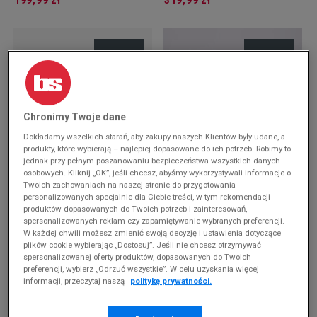
199,99 zł
319,99 zł
Chronimy Twoje dane
Dokładamy wszelkich starań, aby zakupy naszych Klientów były udane, a
produkty, które wybierają – najlepiej dopasowane do ich potrzeb. Robimy to
-10% ZA MIN. 500 ZŁ KOD: SUM10
-10% ZA MIN. 500 ZŁ KOD: SUM10
jednak przy pełnym poszanowaniu bezpieczeństwa wszystkich danych
osobowych. Kliknij „OK”, jeśli chcesz, abyśmy wykorzystywali informacje o
NIKE DUNK LOW
ADIDAS CAMPUS 00S
Twoich zachowaniach na naszej stronie do przygotowania
personalizowanych specjalnie dla Ciebie treści, w tym rekomendacji
299,99 zł
399,99 zł
produktów dopasowanych do Twoich potrzeb i zainteresowań,
spersonalizowanych reklam czy zapamiętywanie wybranych preferencji.
W każdej chwili możesz zmienić swoją decyzję i ustawienia dotyczące
plików cookie wybierając „Dostosuj”. Jeśli nie chcesz otrzymywać
spersonalizowanej oferty produktów, dopasowanych do Twoich
preferencji, wybierz „Odrzuć wszystkie”. W celu uzyskania więcej
informacji, przeczytaj naszą
politykę prywatności.