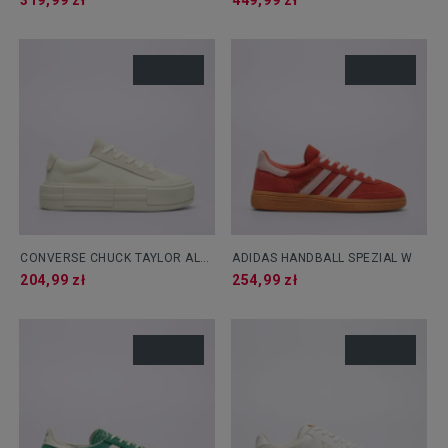
319,99 zł
449,99 zł
CONVERSE CHUCK TAYLOR ALL
ADIDAS HANDBALL SPEZIAL W
STAR CRUISE
204,99 zł
254,99 zł