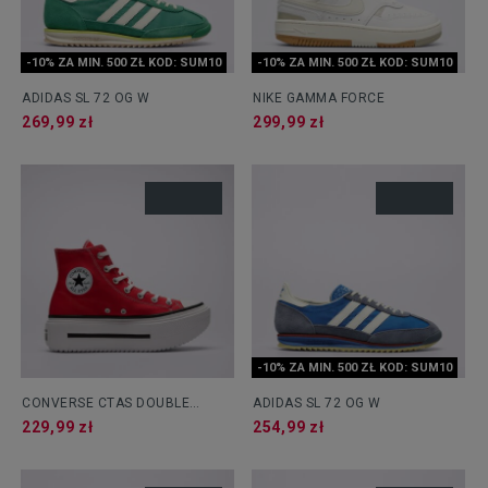
-10% ZA MIN. 500 ZŁ KOD: SUM10
-10% ZA MIN. 500 ZŁ KOD: SUM10
ADIDAS SL 72 OG W
NIKE GAMMA FORCE
269,99 zł
299,99 zł
-10% ZA MIN. 500 ZŁ KOD: SUM10
CONVERSE CTAS DOUBLE
ADIDAS SL 72 OG W
STACK
229,99 zł
254,99 zł