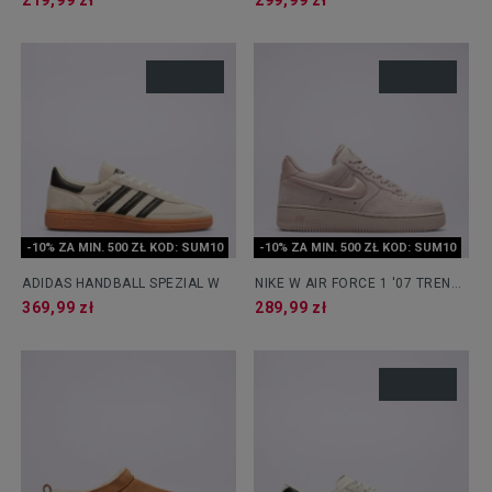
219,99 zł
299,99 zł
-10% ZA MIN. 500 ZŁ KOD: SUM10
-10% ZA MIN. 500 ZŁ KOD: SUM10
ADIDAS HANDBALL SPEZIAL W
NIKE W AIR FORCE 1 '07 TREND
RM
369,99 zł
289,99 zł