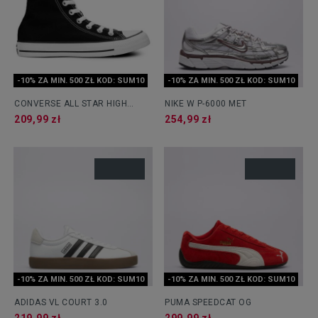
-10% ZA MIN. 500 ZŁ KOD: SUM10
-10% ZA MIN. 500 ZŁ KOD: SUM10
CONVERSE ALL STAR HIGH
NIKE W P-6000 MET
CORE HI
209,99 zł
254,99 zł
-10% ZA MIN. 500 ZŁ KOD: SUM10
-10% ZA MIN. 500 ZŁ KOD: SUM10
ADIDAS VL COURT 3.0
PUMA SPEEDCAT OG