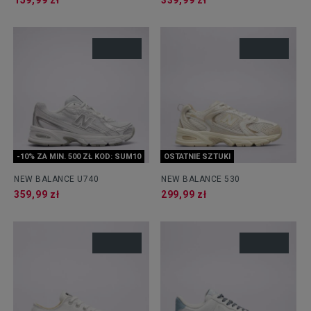
159,99 zł
339,99 zł
-10% ZA MIN. 500 ZŁ KOD: SUM10
OSTATNIE SZTUKI
NEW BALANCE U740
NEW BALANCE 530
359,99 zł
299,99 zł