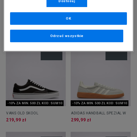
Dostosuj
-10% ZA MIN. 500 ZŁ KOD: SUM10
-10% ZA MIN. 500 ZŁ KOD: SUM10
OK
ADIDAS CAMPUS 00S
ADIDAS GAZELLE BOLD W
329,99 zł
359,99 zł
Odrzuć wszystkie
-10% ZA MIN. 500 ZŁ KOD: SUM10
-10% ZA MIN. 500 ZŁ KOD: SUM10
VANS OLD SKOOL
ADIDAS HANDBALL SPEZIAL W
219,99 zł
299,99 zł