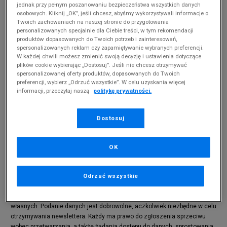
istotne).
jednak przy pełnym poszanowaniu bezpieczeństwa wszystkich danych
osobowych. Kliknij „OK”, jeśli chcesz, abyśmy wykorzystywali informacje o
Twoich zachowaniach na naszej stronie do przygotowania
Powrót do sklepu
personalizowanych specjalnie dla Ciebie treści, w tym rekomendacji
produktów dopasowanych do Twoich potrzeb i zainteresowań,
spersonalizowanych reklam czy zapamiętywanie wybranych preferencji.
W każdej chwili możesz zmienić swoją decyzję i ustawienia dotyczące
plików cookie wybierając „Dostosuj”. Jeśli nie chcesz otrzymywać
Zapisz się do newslettera
spersonalizowanej oferty produktów, dopasowanych do Twoich
preferencji, wybierz „Odrzuć wszystkie”. W celu uzyskania więcej
informacji, przeczytaj naszą
politykę prywatności.
Dostosuj
Oferta damska
Oferta męska
OK
Administratorem danych osobowych jest Marketing Investment Group
S.A. z siedzibą w Krakowie (31-871), os. Dywizjonu 303 paw. 1,
Odrzuć wszystkie
udostępnione powyżej dane będą przetwarzane w prawnie uzasadnionym
interesie administratora, za który uważa się marketing produktów i usług
własnych. Podanie danych jest dobrowolne, aczkolwiek niezbędne w celu
otrzymywania newslettera. Każdy ma prawo do zgłoszenia sprzeciwu
wobec przetwarzania, a także żądania dostępu do danych, sprostowania,