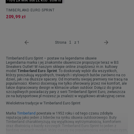
-10% ZA MIN. 500 ZŁ KOD: SUM10
TIMBERLAND EURO SPRINT
209,99 zł
Strona
z 1
Timberland Euro Sprint – postaw na legendarne obuwie
Legendarna marka i jej znakomite obuwnicze propozycje teraz w BS
Sneakers Outlet! W naszym sklepie online znajdziesz m.in. kultowy
model
Timberland Euro Sprint
. To doskonały wybór dla wszystkich,
którzy poszukują wygodnych, trwałych i stylowych butów zarówno na co
dzień, jak i na dłuższe spacery. Od momentu swojej premiery nie tracą na
popularności. Klienci doceniają nie tylko oferowany przez nie komfort, ale
także dopracowany design w klimacie urban outdoor. Dołącz do grona
szczęśliwych posiadaczy pary z serii Timberland Sprint Euro, zwłaszcza
że na butysportowe.pl możesz ja znaleźć w wyjątkowo atrakcyjnej cenie.
Wieloletnie tradycje w Timberland Euro Sprint
Marka
Timberland
powstała w 1952 roku i od tego czasu zdobyła
reputację jako jeden z liderów na rynku obuwia outdoorowego. Buty
Timberland charakteryzują się wyjątkową wytrzymałością, komfortem
oraz dbałością o każdy szczegół. Timberland Euro Sprint to jeden z
bardziej znanych modeli, który cieszy się popularnością wśród mężczyzn,