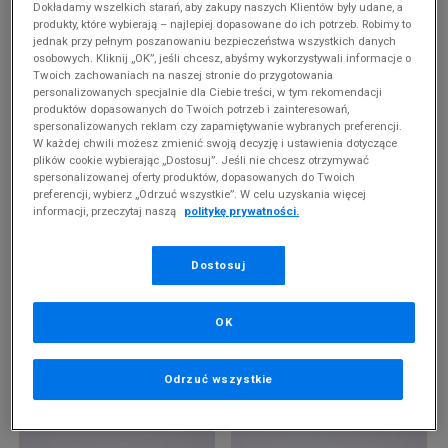
-10% ZA MIN. 500 ZŁ KOD: SUM10
-10% ZA MIN. 500 ZŁ KOD: SUM10
Dokładamy wszelkich starań, aby zakupy naszych Klientów były udane, a
produkty, które wybierają – najlepiej dopasowane do ich potrzeb. Robimy to
TIMBERLAND EURO SPRINT MID
TIMBERLAND EURO SPRINT MID
jednak przy pełnym poszanowaniu bezpieczeństwa wszystkich danych
LACE BOOT
LACE BOOT
399,99 zł
399,99 zł
osobowych. Kliknij „OK”, jeśli chcesz, abyśmy wykorzystywali informacje o
Twoich zachowaniach na naszej stronie do przygotowania
personalizowanych specjalnie dla Ciebie treści, w tym rekomendacji
produktów dopasowanych do Twoich potrzeb i zainteresowań,
spersonalizowanych reklam czy zapamiętywanie wybranych preferencji.
W każdej chwili możesz zmienić swoją decyzję i ustawienia dotyczące
plików cookie wybierając „Dostosuj”. Jeśli nie chcesz otrzymywać
spersonalizowanej oferty produktów, dopasowanych do Twoich
preferencji, wybierz „Odrzuć wszystkie”. W celu uzyskania więcej
informacji, przeczytaj naszą
politykę prywatności.
Dostosuj
-10% ZA MIN. 500 ZŁ KOD: SUM10
OSTATNIE SZTUKI
TIMBERLAND EURO SPRINT MID
TIMBERLAND EURO SPRINT MID
OK
LACE BOOT
LACE
424,99 zł
259,99 zł
Odrzuć wszystkie