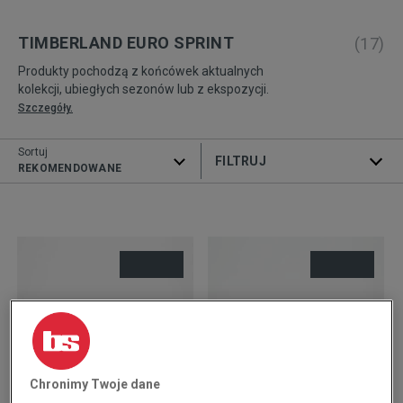
TIMBERLAND EURO SPRINT
(
17
)
Produkty pochodzą z końcówek aktualnych
kolekcji, ubiegłych sezonów lub z ekspozycji.
Szczegóły.
Sortuj
ROZWIŃ FILTRY
REKOMENDOWANE
Chronimy Twoje dane