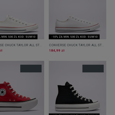
 MIN. 500 ZŁ KOD: SUM10
-10% ZA MIN. 500 ZŁ KOD: SUM10
SE CHUCK TAYLOR ALL STAR
CONVERSE CHUCK TAYLOR ALL STAR
OX
zł
184,99 zł