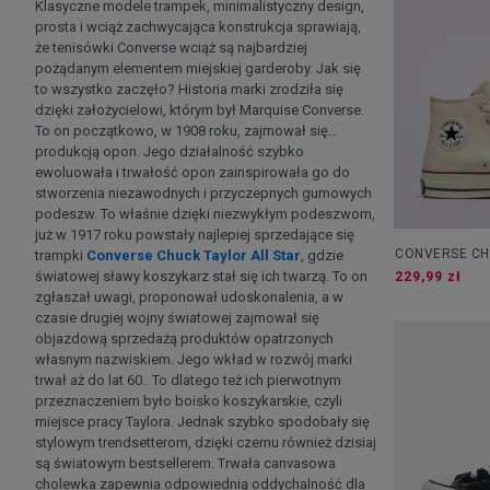
Klasyczne modele trampek, minimalistyczny design,
prosta i wciąż zachwycająca konstrukcja sprawiają,
że tenisówki Converse wciąż są najbardziej
pożądanym elementem miejskiej garderoby. Jak się
to wszystko zaczęło? Historia marki zrodziła się
dzięki założycielowi, którym był Marquise Converse.
To on początkowo, w 1908 roku, zajmował się…
produkcją opon. Jego działalność szybko
ewoluowała i trwałość opon zainspirowała go do
stworzenia niezawodnych i przyczepnych gumowych
podeszw. To właśnie dzięki niezwykłym podeszwom,
już w 1917 roku powstały najlepiej sprzedające się
CONVERSE CH
trampki
Converse Chuck Taylor All Star
, gdzie
światowej sławy koszykarz stał się ich twarzą. To on
229,99 zł
zgłaszał uwagi, proponował udoskonalenia, a w
czasie drugiej wojny światowej zajmował się
objazdową sprzedażą produktów opatrzonych
własnym nazwiskiem. Jego wkład w rozwój marki
trwał aż do lat 60.. To dlatego też ich pierwotnym
przeznaczeniem było boisko koszykarskie, czyli
miejsce pracy Taylora. Jednak szybko spodobały się
stylowym trendsetterom, dzięki czemu również dzisiaj
są światowym bestsellerem. Trwała canvasowa
cholewka zapewnia odpowiednią oddychalność dla