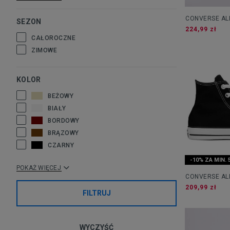
CONVERSE ALL
SEZON
PLATFORM
224,99 zł
CAŁOROCZNE
ZIMOWE
KOLOR
BEŻOWY
BIAŁY
BORDOWY
BRĄZOWY
CZARNY
-10% ZA MIN. 
POKAŻ WIĘCEJ
CONVERSE ALL
209,99 zł
FILTRUJ
WYCZYŚĆ