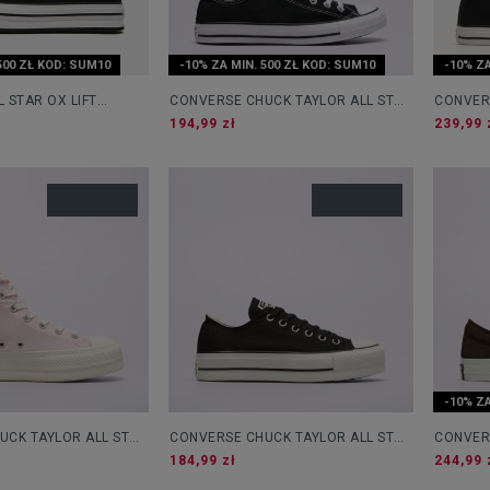
500 ZŁ KOD: SUM10
-10% ZA MIN. 500 ZŁ KOD: SUM10
-10% ZA
 STAR OX LIFT
CONVERSE CHUCK TAYLOR ALL STAR
CONVER
OX
194,99 zł
239,99 
-10% ZA
UCK TAYLOR ALL STAR
CONVERSE CHUCK TAYLOR ALL STAR
CONVER
LIFT CANVAS LOW TOP
184,99 zł
244,99 