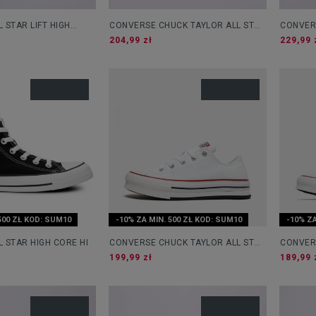
 STAR LIFT HIGH
CONVERSE CHUCK TAYLOR ALL STAR
CONVER
CRUISE
204,99 zł
229,99 
500 ZŁ KOD: SUM10
-10% ZA MIN. 500 ZŁ KOD: SUM10
-10% ZA
 STAR HIGH CORE HI
CONVERSE CHUCK TAYLOR ALL STAR
CONVERS
EVA LIFT
PLATFO
199,99 zł
189,99 