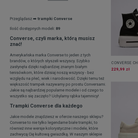
Przeglądasz ➡️
trampki Converse
Ilość dostępnych modeli:
89
Converse, czyli marka, którą musisz
znać!
Amerykańska marka Converse to jeden z tych
brandów, o których słyszeli wszyscy. Szybko
CONVERSE CH
zasłynęła dzięki najbardziej znanym białym
LIFT DOUBLE 
229,99 zł
tenisówkom, które dzisiaj noszą wszyscy - bez
względu na płeć, wiek i narodowość. Dzięki temu też
większość trampek nazywamy po prostu Conversami.
Jakie są najbardziej popularne modele i od czego to
wszystko się zaczęło? Uchylamy rąbka tajemnicy!
Trampki Converse dla każdego
Jakie modele znajdziesz w ofercie naszego sklepu?
Converse to nie tylko legendarne białe trampki, to
również inne wersje kolorystyczne i modele, które
zachwycą Cię kultową gwiazdką. W naszym sklepie