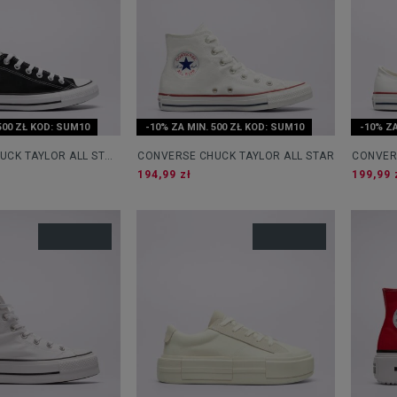
500 ZŁ KOD: SUM10
-10% ZA MIN. 500 ZŁ KOD: SUM10
-10% ZA
UCK TAYLOR ALL STAR
CONVERSE CHUCK TAYLOR ALL STAR
CONVER
OX
194,99 zł
199,99 