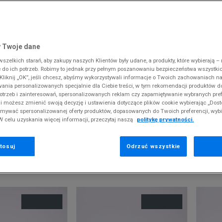
 Slipstream
38
i
i
kie sneakersy
Dickies
Crocs
Fila
The North Face
Reebok
Old Skool
38,5
gnacja obuwia
rki
Fila
DC
Jordan
Tommy Hilfiger
Umbro
ODZIEŻ
 SK8-HI
ki zimowe
gnacja obuwia
Hoodrich
Dickies
Lacoste
Timberland
Supply & Dema
 Twoje dane
XS
nstock Arizona
iczki i szaliki
ki zimowe
Jordan
Ellesse
McKenzie
Vans
The North Face
zelkich starań, aby zakupy naszych Klientów były udane, a produkty, które wybierają – n
S
erland 6
do ich potrzeb. Robimy to jednak przy pełnym poszanowaniu bezpieczeństwa wszystki
iczki i szaliki
Lacoste
Fila
New Balance
Timberland
liknij „OK”, jeśli chcesz, abyśmy wykorzystywali informacje o Twoich zachowaniach na
M
rland Field Trekker
OUTLET CONVERSE
wania personalizowanych specjalnie dla Ciebie treści, w tym rekomendacji produktów
Levi's
Hoodrich
New Era
Under Armour
otrzeb i zainteresowań, spersonalizowanych reklam czy zapamiętywanie wybranych pref
rland Euro Sprint
New Balance
Helly Hansen
Nike
Vans
i możesz zmienić swoją decyzję i ustawienia dotyczące plików cookie wybierając „Dosto
odzą z końcówek aktualnych kolekcji, ubiegłych sezonów lub z ekspozy
ymywać spersonalizowanej oferty produktów, dopasowanych do Twoich preferencji, wyb
New Era
Jordan
Puma
W celu uzyskania więcej informacji, przeczytaj naszą
politykę prywatności.
Nike
Lacoste
Reebok
Puma
Levi's
Umbro
tosuj
Odrzuć wszystkie
EKOMENDOWANE
POKAŻ
60
Z 89