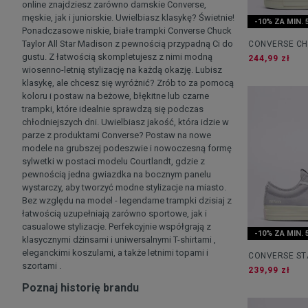
online znajdziesz zarówno damskie Converse,
męskie, jak i juniorskie. Uwielbiasz klasykę? Świetnie!
-10% ZA MIN. 
Ponadczasowe niskie, białe trampki Converse Chuck
Taylor All Star Madison z pewnością przypadną Ci do
CONVERSE CH
gustu. Z łatwością skompletujesz z nimi modną
CRUISE
244,99 zł
wiosenno-letnią stylizację na każdą okazję. Lubisz
klasykę, ale chcesz się wyróżnić? Zrób to za pomocą
koloru i postaw na beżowe, błękitne lub czarne
trampki, które idealnie sprawdzą się podczas
chłodniejszych dni. Uwielbiasz jakość, która idzie w
parze z produktami Converse? Postaw na nowe
modele na grubszej podeszwie i nowoczesną formę
sylwetki w postaci modelu Courtlandt, gdzie z
pewnością jedna gwiazdka na bocznym panelu
wystarczy, aby tworzyć modne stylizacje na miasto.
Bez względu na model - legendarne trampki dzisiaj z
łatwością uzupełniają zarówno sportowe, jak i
casualowe stylizacje. Perfekcyjnie współgrają z
-10% ZA MIN. 
klasycznymi dżinsami i uniwersalnymi T-shirtami ,
eleganckimi koszulami, a także letnimi topami i
CONVERSE ST
szortami .
239,99 zł
Poznaj historię brandu