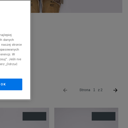
nd
ajlepiej
ch danych
 naszej stronie
 dopasowanych
erencji. W
suj”. Jeśli nie
cji.
Szczegóły.
ierz „Odrzuć
OK
Strona
z 2