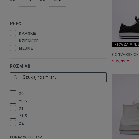
PŁEĆ
DAMSKIE
DZIECIĘCE
-10% ZA MIN. 
MĘSKIE
CONVERSE CH
OX
209,99 zł
ROZMIAR
20
20,5
21
21,5
22
POKAŻ WIĘCEJ