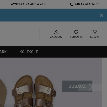
WYSYŁKA NAWET W 48H
+48 12 681 84 55
×
ZALOGUJ
SCHOWEK
KOSZYK
ARKI
KOLEKCJE
nd
nd