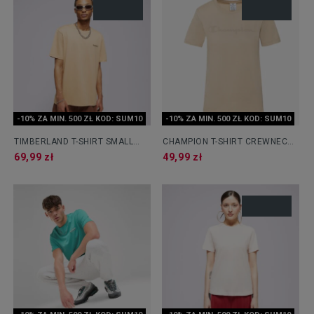
-10% ZA MIN. 500 ZŁ KOD: SUM10
-10% ZA MIN. 500 ZŁ KOD: SUM10
TIMBERLAND T-SHIRT SMALL
CHAMPION T-SHIRT CREWNECK
LOGO PRINT TEE
T-SHIRT
69,99 zł
49,99 zł