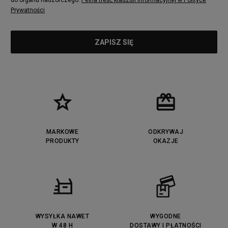
do organu nadzorczego.
Pełna treść klauzuli informacyjnej w Polityce
Prywatności
MARKOWE
ODKRYWAJ
PRODUKTY
OKAZJE
WYSYŁKA NAWET
WYGODNE
W 48 H
DOSTAWY I PŁATNOŚCI