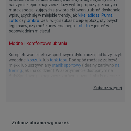
naszym sklepie znajdziesz duży wybór propozycji znanych
marek specjalizujących się w projektowaniu ubrań doskonale
wpisujących się w miejskie trendy, jak
Nike
,
adidas
,
Puma
,
Lotto
czy
Umbro
. Jeśli więc szukasz ciepłej bluzy, stylowych
legginsów, czy może uniwersalnego
T-shirtu
– jesteś w
odpowiednim miejscu!
Modne i komfortowe ubrania
Kompletowanie setu w sportowym stylu zacznij od bazy, czyli
wygodnej
koszulki
lub
tank topu
. Pod spód możesz założyć
miękki lub usztywniany
stanik sportowy
(idealny zarówno
na
trening
, jak i na co dzień). W asortymencie dostępnym na
ButySportowe.pl znajdziesz zarówno luźne T-shirty oversize,
które gwarantują pełną swobodę ruchu, jak i bardziej
Kolekcje znanych marek
Nike, adidas, Puma, Umbro czy Lotto to znane brandy słynące
dopasowane warianty podkreślające figurę. Do tego dobierz
Zobacz więcej
z projektów czerpiących inspirację ze świata sportu oraz
modne spodnie, na przykład
legginsy adidas
ozdobione
współczesnych miejskich trendów. Jeśli chcesz być na
dynamicznymi liniami lub casualowe joggery Umbro. Całość
czasie, a jednocześnie nie rezygnować z komfortu i luzu,
stylizacji zwieńczy bluza z przyjemnego w dotyku materiału.
odzież w sportowym stylu będzie doskonałym wyborem.
Wolisz wersję
wkładaną przez głowę
, czy może wyposażoną
Kompletuj barwne, nowoczesne sety i ciesz się swobodą bez
w
kaptur
? Wśród propozycji znanych brandów czekają na
ograniczeń – w końcu to moda ma służyć Tobie, a nie na
Ciebie rozmaite fasony, które łączy jedno – zapewnią Ci
odwrót. Zobacz kolekcje słynnych marek na ButySportowe.pl
Zobacz ubrania wg marek:
termiczny komfort wtedy, kiedy tego najbardziej
i wybieraj do woli!
potrzebujesz. Gdy temperatura na zewnątrz spada, bluza