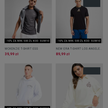
-10% ZA MIN. 500 ZŁ KOD: SUM10
-10% ZA MIN. 500 ZŁ KOD: SUM10
MCKENZIE T-SHIRT ESS
NEW ERA T-SHIRT LOS ANGELES
LAKERS
39,99 zł
89,99 zł