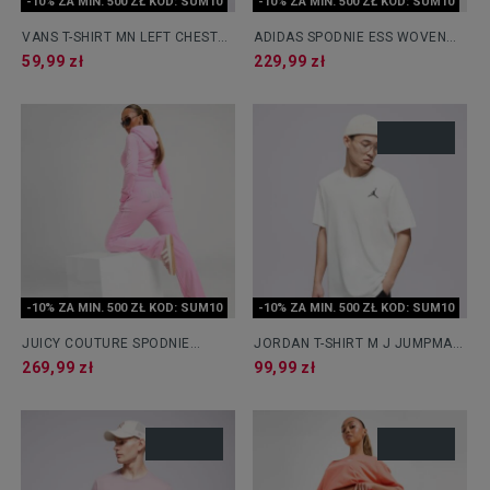
-10% ZA MIN. 500 ZŁ KOD: SUM10
-10% ZA MIN. 500 ZŁ KOD: SUM10
VANS T-SHIRT MN LEFT CHEST
ADIDAS SPODNIE ESS WOVEN
LOGO TEE WHITE
CARGO
59,99 zł
229,99 zł
-10% ZA MIN. 500 ZŁ KOD: SUM10
-10% ZA MIN. 500 ZŁ KOD: SUM10
JUICY COUTURE SPODNIE
JORDAN T-SHIRT M J JUMPMAN
DIAMONTE HEART LOGO
EMB SS CREW
269,99 zł
99,99 zł