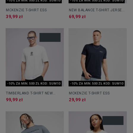
-10% ZA MIN. 500 ZŁ KOD: SUM10
-10% ZA MIN. 500 ZŁ KOD: SUM10
MCKENZIE T-SHIRT ESS
NEW BALANCE T-SHIRT JERSEY
SMALL LOGO
39,99 zł
69,99 zł
-10% ZA MIN. 500 ZŁ KOD: SUM10
-10% ZA MIN. 500 ZŁ KOD: SUM10
TIMBERLAND T-SHIRT NEW
MCKENZIE T-SHIRT ESS
SMALL LOGO PRINT
99,99 zł
29,99 zł