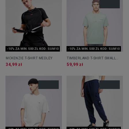
-10% ZA MIN. 500 ZŁ KOD: SUM10
-10% ZA MIN. 500 ZŁ KOD: SUM10
MCKENZIE T-SHIRT MEDLEY
TIMBERLAND T-SHIRT SMALL
LOGO PRINT TEE
34,99 zł
59,99 zł