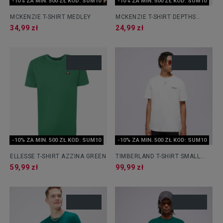
-10% ZA MIN. 500 ZŁ KOD: SUM10
-10% ZA MIN. 500 ZŁ KOD: SUM10
MCKENZIE T-SHIRT MEDLEY
MCKENZIE T-SHIRT DEPTHS
FADE
34,99 zł
24,99 zł
-10% ZA MIN. 500 ZŁ KOD: SUM10
-10% ZA MIN. 500 ZŁ KOD: SUM10
ELLESSE T-SHIRT AZZINA GREEN
TIMBERLAND T-SHIRT SMALL
LOGO PRINT TEE
59,99 zł
99,99 zł