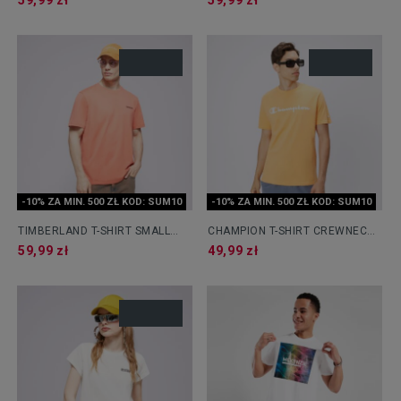
59,99 zł
59,99 zł
-10% ZA MIN. 500 ZŁ KOD: SUM10
-10% ZA MIN. 500 ZŁ KOD: SUM10
TIMBERLAND T-SHIRT SMALL
CHAMPION T-SHIRT CREWNECK
LOGO PRINT TEE
T-SHIRT
59,99 zł
49,99 zł