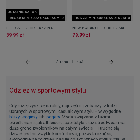
OSTATNIE SZTUKI
-10% ZA MIN. 500 ZŁ KOD: SUM10
-10% ZA MIN. 500 ZŁ KOD: SUM10
ELLESSE T-SHIRT AZZINA
NEW BALANCE T-SHIRT SMALL
CREAM
LOGO
89,99 zł
79,99 zł
Strona
z 41
Odzież w sportowym stylu
Gdy rozejrzysz się na ulicy, najczęściej zobaczysz ludzi
ubranych w sportowym i casualowym stylu – w wygodne
bluzy
,
legginsy
lub
joggery
. Moda związana z takimi
określeniami, jak athleisure, sportstyle oraz streetwear ma
duże grono zwolenników na całym świecie – i trudno się
dziwić: jest niezwykle komfortowa, pozwala czuć się
swobodnie na co dzień, pasuje do aktywnego stylu życia. W