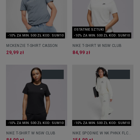
OSTATNIE SZTUKI
-10% ZA MIN. 500 ZŁ KOD: SUM10
-10% ZA MIN. 500 ZŁ KOD: SUM10
MCKENZIE T-SHIRT CASSON
NIKE T-SHIRT W NSW CLUB
29,99 zł
84,99 zł
-10% ZA MIN. 500 ZŁ KOD: SUM10
-10% ZA MIN. 500 ZŁ KOD: SUM10
NIKE T-SHIRT W NSW CLUB
NIKE SPODNIE W NK PHNX FLC
HR WIDE LEG GLS