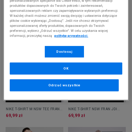
personalizowanych specjalnie dla Ciebie treści, w tym rekomendacji
produktów dopasowanych do Twoich potrzeb i zainteresowań,
spersonalizowanych reklam czy zapamiętywanie wybranych preferencji.
W każdej chwili możesz zmienić swoją decyzję i ustawienia dotyczące
-10% ZA MIN. 500 ZŁ KOD: SUM10
-10% ZA MIN. 500 ZŁ KOD: SUM10
plików cookie wybierając „Dostosuj”. Jeśli nie chcesz otrzymywać
spersonalizowanej oferty produktów, dopasowanych do Twoich
NIKE T-SHIRT SPORTSWEAR
NEW ERA T-SHIRT MLB SMALL
preferencji, wybierz „Odrzuć wszystkie”. W celu uzyskania więcej
CLUB
LOGO NYY NEW YORK YANKEES
69,99 zł
79,99 zł
informacji, przeczytaj naszą
politykę prywatności.
Dostosuj
OK
Odrzuć wszystkie
-10% ZA MIN. 500 ZŁ KOD: SUM10
-10% ZA MIN. 500 ZŁ KOD: SUM10
NIKE T-SHIRT M NSW TEE FRAN
NIKE T-SHIRT NSW FRAN JDI
JDI VERBIAGE
VERBIAGE
69,99 zł
69,99 zł