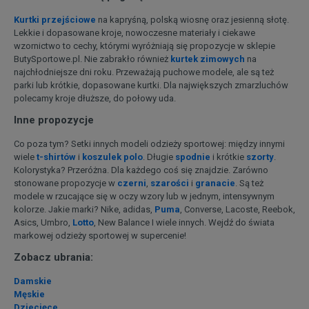
Kurtki przejściowe
na kapryśną, polską wiosnę oraz jesienną słotę.
Lekkie i dopasowane kroje, nowoczesne materiały i ciekawe
wzornictwo to cechy, którymi wyróżniają się propozycje w sklepie
ButySportowe.pl. Nie zabrakło również
kurtek zimowych
na
najchłodniejsze dni roku. Przeważają puchowe modele, ale są też
parki lub krótkie, dopasowane kurtki. Dla największych zmarzluchów
polecamy kroje dłuższe, do połowy uda.
Inne propozycje
Co poza tym? Setki innych modeli odzieży sportowej: między innymi
wiele
t-shirtów
i
koszulek polo
. Długie
spodnie
i krótkie
szorty
.
Kolorystyka? Przeróżna. Dla każdego coś się znajdzie. Zarówno
stonowane propozycje w
czerni
,
szarości
i
granacie
. Są też
modele w rzucające się w oczy wzory lub w jednym, intensywnym
kolorze. Jakie marki? Nike, adidas,
Puma
, Converse, Lacoste, Reebok,
Asics, Umbro,
Lotto
, New Balance I wiele innych. Wejdź do świata
markowej odzieży sportowej w supercenie!
Zobacz ubrania:
Damskie
Męskie
Dziecięce