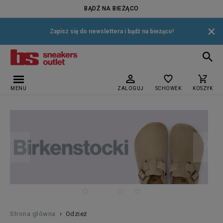
BĄDŹ NA BIEŻĄCO
×
Zapisz się do newslettera i bądź na bieżąco!
MENU
ZALOGUJ
SCHOWEK
KOSZYK
›
Strona główna
Odzież