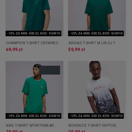
-10% ZA MIN. 500 ZŁ KOD: SUM10
-10% ZA MIN. 500 ZŁ KOD: SUM10
CHAMPION T-SHIRT CREWNECK
ADIDAS T-SHIRT M LIN SJ T
TEE
69,99 zł
59,99 zł
-10% ZA MIN. 500 ZŁ KOD: SUM10
-10% ZA MIN. 500 ZŁ KOD: SUM10
NIKE T-SHIRT SPORTSWEAR
MCKENZIE T-SHIRT DEPTHS
CLUB
FADE