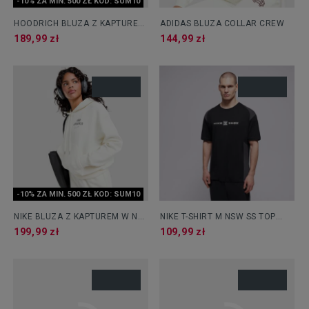
-10% ZA MIN. 500 ZŁ KOD: SUM10
HOODRICH BLUZA Z KAPTUREM
ADIDAS BLUZA COLLAR CREW
PHANTOM
189,99 zł
144,99 zł
-10% ZA MIN. 500 ZŁ KOD: SUM10
NIKE BLUZA Z KAPTUREM W NK
NIKE T-SHIRT M NSW SS TOP
PHNX FLC LS
SHOX
199,99 zł
109,99 zł