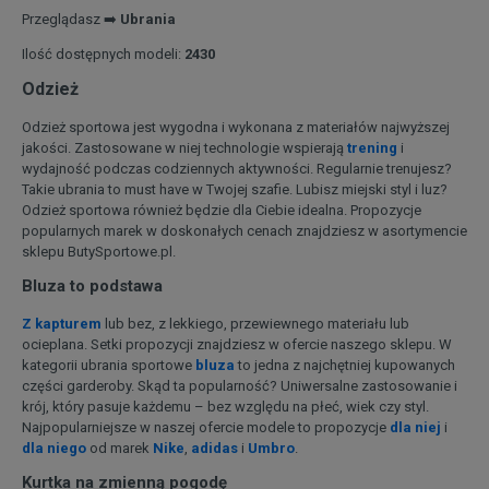
Przeglądasz ➡️
Ubrania
Ilość dostępnych modeli:
2430
Odzież
Odzież sportowa jest wygodna i wykonana z materiałów najwyższej
jakości. Zastosowane w niej technologie wspierają
trening
i
wydajność podczas codziennych aktywności. Regularnie trenujesz?
Takie ubrania to must have w Twojej szafie. Lubisz miejski styl i luz?
Odzież sportowa również będzie dla Ciebie idealna. Propozycje
popularnych marek w doskonałych cenach znajdziesz w asortymencie
sklepu ButySportowe.pl.
Bluza to podstawa
Z kapturem
lub bez, z lekkiego, przewiewnego materiału lub
ocieplana. Setki propozycji znajdziesz w ofercie naszego sklepu. W
kategorii ubrania sportowe
bluza
to jedna z najchętniej kupowanych
części garderoby. Skąd ta popularność? Uniwersalne zastosowanie i
krój, który pasuje każdemu – bez względu na płeć, wiek czy styl.
Najpopularniejsze w naszej ofercie modele to propozycje
dla niej
i
dla niego
od marek
Nike
,
adidas
i
Umbro
.
Kurtka na zmienną pogodę