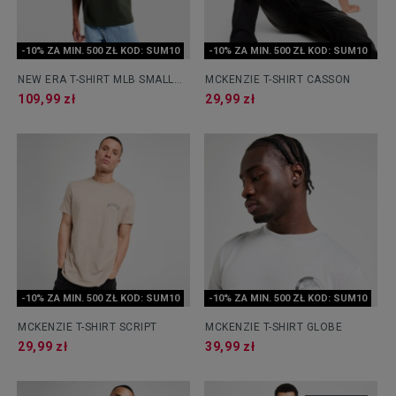
-10% ZA MIN. 500 ZŁ KOD: SUM10
-10% ZA MIN. 500 ZŁ KOD: SUM10
NEW ERA T-SHIRT MLB SMALL
MCKENZIE T-SHIRT CASSON
LOGO LA DODGERS LOS
109,99 zł
29,99 zł
ANGELES DODGER
-10% ZA MIN. 500 ZŁ KOD: SUM10
-10% ZA MIN. 500 ZŁ KOD: SUM10
MCKENZIE T-SHIRT SCRIPT
MCKENZIE T-SHIRT GLOBE
29,99 zł
39,99 zł