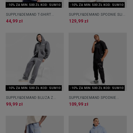
-10% ZA MIN. 500 ZŁ KOD: SUM10
-10% ZA MIN. 500 ZŁ KOD: SUM10
SUPPLY&DEMAND T-SHIRT
SUPPLY&DEMAND SPODNIE SLIM
KENZOR
RIPPED JEANS RHINESTONE
44,99 zł
129,99 zł
-10% ZA MIN. 500 ZŁ KOD: SUM10
-10% ZA MIN. 500 ZŁ KOD: SUM10
SUPPLY&DEMAND BLUZA Z
SUPPLY&DEMAND SPODNIE
KAPTUREM FINESSE
SHARD
99,99 zł
109,99 zł