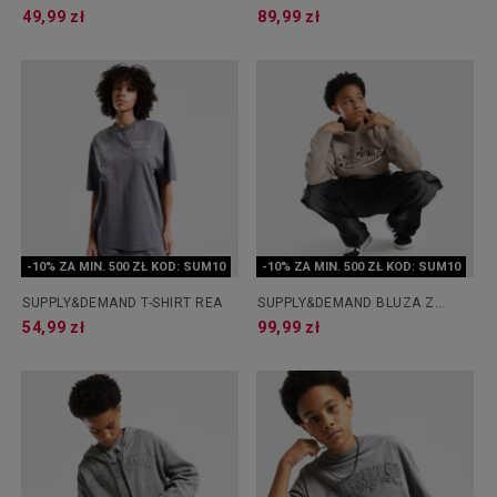
BROOKLYN
ROZPINANA Z KAPTUREM
49,99 zł
89,99 zł
STEAD
-10% ZA MIN. 500 ZŁ KOD: SUM10
-10% ZA MIN. 500 ZŁ KOD: SUM10
SUPPLY&DEMAND T-SHIRT REA
SUPPLY&DEMAND BLUZA Z
KAPTUREM OVAL
54,99 zł
99,99 zł