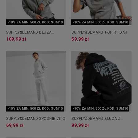
-10% ZA MIN. 500 ZŁ KOD: SUM10
-10% ZA MIN. 500 ZŁ KOD: SUM10
SUPPLY&DEMAND BLUZA
SUPPLY&DEMAND T-SHIRT DAR
ROZPINANA Z KAPTUREM
109,99 zł
59,99 zł
AYDAR
-10% ZA MIN. 500 ZŁ KOD: SUM10
-10% ZA MIN. 500 ZŁ KOD: SUM10
SUPPLY&DEMAND SPODNIE VITO
SUPPLY&DEMAND BLUZA Z
KAPTUREM CHROME STAR
69,99 zł
99,99 zł