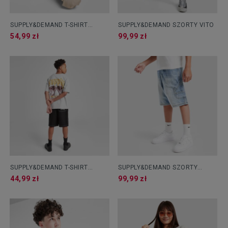
SUPPLY&DEMAND T-SHIRT
SUPPLY&DEMAND SZORTY VITO
CHROME GRILL TEE BLK-BLK
54,99 zł
99,99 zł
SUPPLY&DEMAND T-SHIRT
SUPPLY&DEMAND SZORTY
CATCHER B
DENIM SUIYO B
44,99 zł
99,99 zł