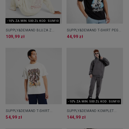
-10% ZA MIN. 500 ZŁ KOD: SUM10
SUPPLY&DEMAND BLUZA Z
SUPPLY&DEMAND T-SHIRT PEGS
KAPTUREM MEGA
TEE
109,99 zł
44,99 zł
-10% ZA MIN. 500 ZŁ KOD: SUM10
SUPPLY&DEMAND T-SHIRT
SUPPLY&DEMAND KOMPLET
CASEY
BLUZA&SPODNIE KENZOR
54,99 zł
144,99 zł