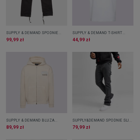
SUPPLY & DEMAND SPODNIE
SUPPLY & DEMAND T-SHIRT
JEANS BARAN
SKULL SNAKE TEE
99,99 zł
44,99 zł
SUPPLY & DEMAND BLUZA
SUPPLY&DEMAND SPODNIE SLIM
ROZPINANA Z KAPTUREM SHUG
JEANS FARE LANDO
89,99 zł
79,99 zł