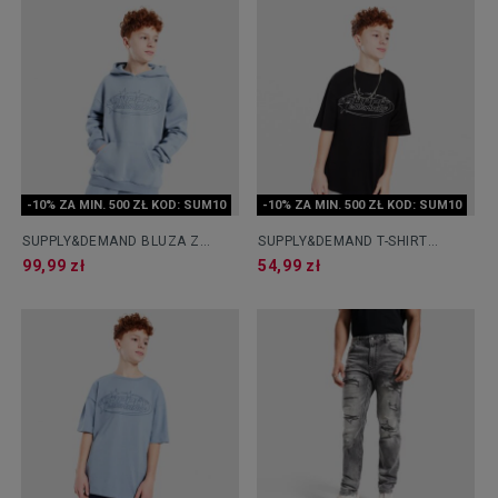
-10% ZA MIN. 500 ZŁ KOD: SUM10
-10% ZA MIN. 500 ZŁ KOD: SUM10
SUPPLY&DEMAND BLUZA Z
SUPPLY&DEMAND T-SHIRT
KAPTUREM KENZOR
KENZOR
99,99 zł
54,99 zł