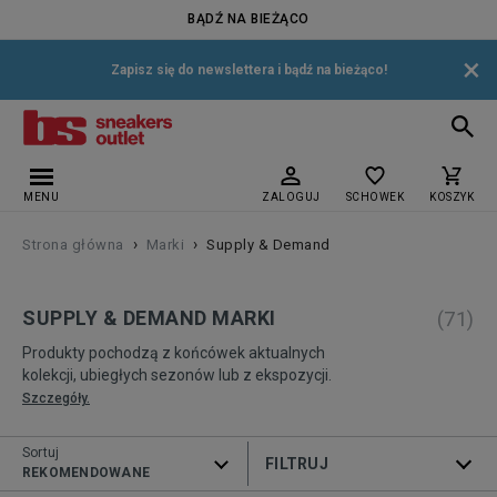
BĄDŹ NA BIEŻĄCO
×
Zapisz się do newslettera i bądź na bieżąco!
MENU
ZALOGUJ
SCHOWEK
KOSZYK
›
›
Strona główna
Marki
Supply & Demand
SUPPLY & DEMAND MARKI
(
71
)
Produkty pochodzą z końcówek aktualnych
kolekcji, ubiegłych sezonów lub z ekspozycji.
Szczegóły.
Sortuj
ROZWIŃ FILTRY
REKOMENDOWANE