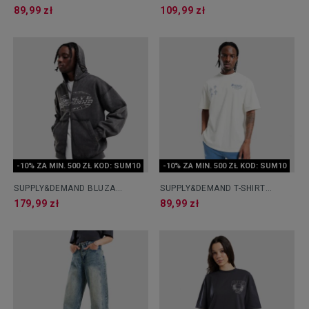
GLITTER
OPOLIS
89,99 zł
109,99 zł
-10% ZA MIN. 500 ZŁ KOD: SUM10
-10% ZA MIN. 500 ZŁ KOD: SUM10
SUPPLY&DEMAND BLUZA
SUPPLY&DEMAND T-SHIRT
ROZPINANA Z KAPTUREM
CROSSES
179,99 zł
89,99 zł
TUSCAN