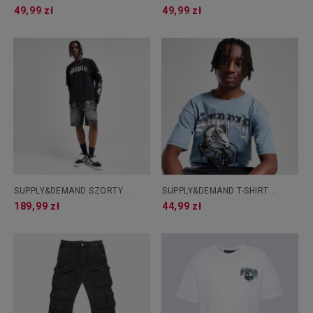
SUTTON
49,99 zł
49,99 zł
SUPPLY&DEMAND SZORTY
SUPPLY&DEMAND T-SHIRT
ARMAS
DRAGON
189,99 zł
44,99 zł