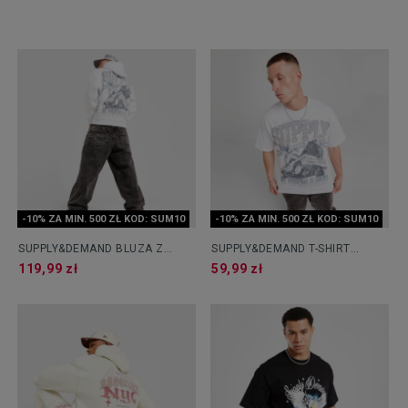
-10% ZA MIN. 500 ZŁ KOD: SUM10
-10% ZA MIN. 500 ZŁ KOD: SUM10
SUPPLY&DEMAND BLUZA Z
SUPPLY&DEMAND T-SHIRT
KAPTUREM OCEAN HD WHT-WHT
OCEAN
119,99 zł
59,99 zł