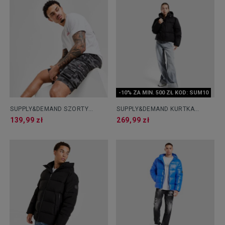
-10% ZA MIN. 500 ZŁ KOD: SUM10
SUPPLY&DEMAND SZORTY
SUPPLY&DEMAND KURTKA
OMEGA
ZIMOWA MACY
139,99 zł
269,99 zł