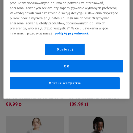
produktów dopasowanych do Twoich potrzeb i zainteresowań,
-10% ZA MIN. 500 ZŁ KOD: SUM10
spersonalizowanych reklam czy zapamiętywanie wybranych preferencji.
W każdej chwili możesz zmienić swoją decyzję i ustawienia dotyczące
SUPPLY&DEMAND T-SHIRT
SUPPLY & DEMAND SPODNIE
plików cookie wybierając „Dostosuj”. Jeśli nie chcesz otrzymywać
TRACKED
BARAN JN
44,99 zł
99,99 zł
spersonalizowanej oferty produktów, dopasowanych do Twoich
preferencji, wybierz „Odrzuć wszystkie”. W celu uzyskania więcej
informacji, przeczytaj naszą
politykę prywatności.
Dostosuj
OK
Odrzuć wszystkie
-10% ZA MIN. 500 ZŁ KOD: SUM10
-10% ZA MIN. 500 ZŁ KOD: SUM10
SUPPLY&DEMAND SPODNIE VITO
SUPPLY&DEMAND BLUZA Z
2.0
KAPTUREM VITO 2.0
89,99 zł
109,99 zł