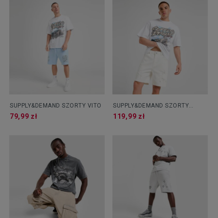
SUPPLY&DEMAND SZORTY VITO
SUPPLY&DEMAND SZORTY
DENIM MILEA
79,99 zł
119,99 zł