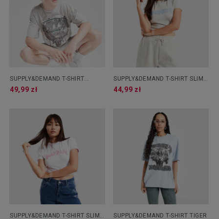
SUPPLY&DEMAND T-SHIRT
SUPPLY&DEMAND T-SHIRT SLIM
PRAISE B
MORDEN
49,99 zł
44,99 zł
SUPPLY&DEMAND T-SHIRT SLIM
SUPPLY&DEMAND T-SHIRT TIGER