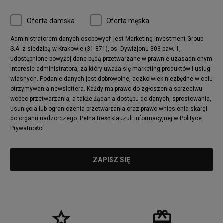
zimowy szalik, kiedy wybierasz się na spacer, lodowisko lub
innych akcesoriów. Stwórz set, który najlepiej wpisze się w
masz przed sobą perspektywę spędzenia kilku godzin za
Twoje potrzeby.
kierownicą. W naszej kolekcji przygotowaliśmy także kominy
Oferta damska
Oferta męska
w formie czapek z przedłużonym brzegiem. Dzięki temu, że
materiał chroni szyję na całej długości, jak klasyczny szalik, a
Administratorem danych osobowych jest Marketing Investment Group
Ty nie musisz obawiać się porywistego wiatru czy
S.A. z siedzibą w Krakowie (31-871), os. Dywizjonu 303 paw. 1,
intensywnych opadów. Zwróć uwagę przede wszystkim na
udostępnione powyżej dane będą przetwarzane w prawnie uzasadnionym
komin serii Taddlokk z kolekcji marki Up8. Klasyczny szalik
interesie administratora, za który uważa się marketing produktów i usług
czeka na Ciebie wśród propozycji brandu
Champion
. Po cienki
własnych. Podanie danych jest dobrowolne, aczkolwiek niezbędne w celu
szalik w formie komina zajrzyj do modeli Umbro i Lotto.
otrzymywania newslettera. Każdy ma prawo do zgłoszenia sprzeciwu
Dobierz dla siebie szaliki odpowiednie na co dzień i na trening
wobec przetwarzania, a także żądania dostępu do danych, sprostowania,
– podrasuj zawartość swojej szafy na zimę.
usunięcia lub ograniczenia przetwarzania oraz prawo wniesienia skargi
do organu nadzorczego.
Pełna treść klauzuli informacyjnej w Polityce
Prywatności