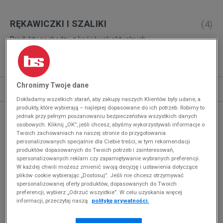
RĘKAWICZKI I SZALIKI
(
4
)
Produkty pochodzą z końcówek aktualnych
kolekcji, ubiegłych sezonów lub z ekspozycji.
Szczegóły.
Sortuj
Chronimy Twoje dane
ROZWIŃ FILTRY
REKOMENDOWANE
Dokładamy wszelkich starań, aby zakupy naszych Klientów były udane, a
produkty, które wybierają – najlepiej dopasowane do ich potrzeb. Robimy to
jednak przy pełnym poszanowaniu bezpieczeństwa wszystkich danych
osobowych. Kliknij „OK”, jeśli chcesz, abyśmy wykorzystywali informacje o
Twoich zachowaniach na naszej stronie do przygotowania
personalizowanych specjalnie dla Ciebie treści, w tym rekomendacji
produktów dopasowanych do Twoich potrzeb i zainteresowań,
spersonalizowanych reklam czy zapamiętywanie wybranych preferencji.
W każdej chwili możesz zmienić swoją decyzję i ustawienia dotyczące
plików cookie wybierając „Dostosuj”. Jeśli nie chcesz otrzymywać
spersonalizowanej oferty produktów, dopasowanych do Twoich
preferencji, wybierz „Odrzuć wszystkie”. W celu uzyskania więcej
informacji, przeczytaj naszą
politykę prywatności.