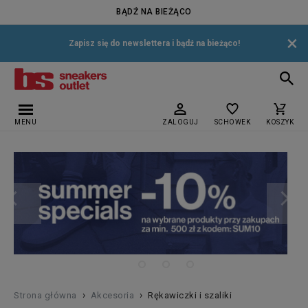
BĄDŹ NA BIEŻĄCO
×
Zapisz się do newslettera i bądź na bieżąco!
MENU
ZALOGUJ
SCHOWEK
KOSZYK
›
›
Strona główna
Akcesoria
Rękawiczki i szaliki