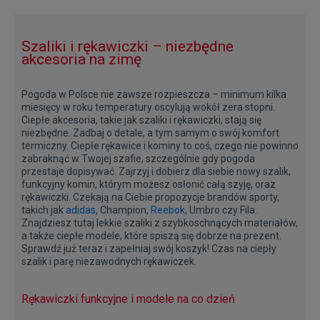
Szaliki i rękawiczki – niezbędne
akcesoria na zimę
Pogoda w Polsce nie zawsze rozpieszcza – minimum kilka
miesięcy w roku temperatury oscylują wokół zera stopni.
Ciepłe akcesoria, takie jak szaliki i rękawiczki, stają się
niezbędne. Zadbaj o detale, a tym samym o swój komfort
termiczny. Ciepłe rękawice i kominy to coś, czego nie powinno
zabraknąć w Twojej szafie, szczególnie gdy pogoda
przestaje dopisywać. Zajrzyj i dobierz dla siebie nowy szalik,
funkcyjny komin, którym możesz osłonić całą szyję, oraz
rękawiczki. Czekają na Ciebie propozycje brandów sporty,
takich jak
adidas
, Champion,
Reebok
, Umbro czy Fila.
Znajdziesz tutaj lekkie szaliki z szybkoschnących materiałów,
a także ciepłe modele, które spiszą się dobrze na prezent.
Sprawdź już teraz i zapełniaj swój koszyk! Czas na ciepły
szalik i parę niezawodnych rękawiczek.
Rękawiczki funkcyjne i modele na co dzień