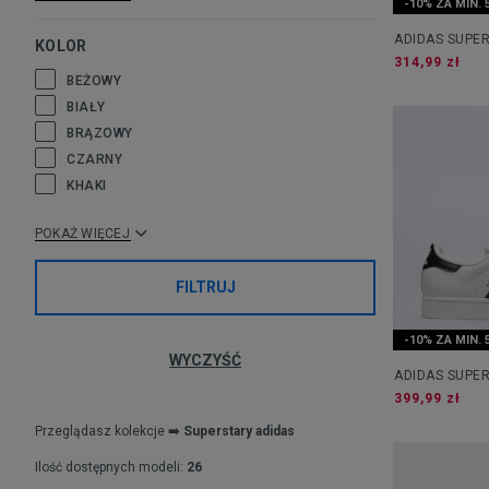
-10% ZA MIN. 
ADIDAS SUPER
KOLOR
314,99 zł
BEŻOWY
BIAŁY
BRĄZOWY
CZARNY
KHAKI
POKAŻ WIĘCEJ
FILTRUJ
-10% ZA MIN. 
WYCZYŚĆ
ADIDAS SUPER
399,99 zł
Przeglądasz kolekcje ➡️
Superstary adidas
Ilość dostępnych modeli:
26