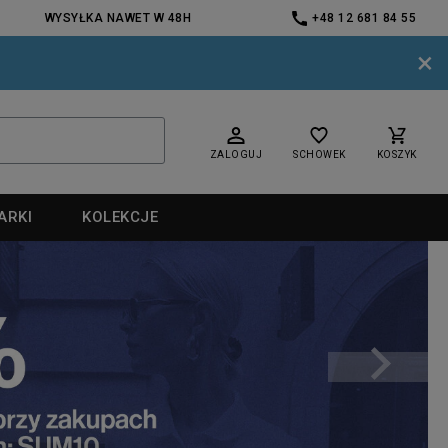
WYSYŁKA NAWET W 48H
+48 12 681 84 55
×
ZALOGUJ
SCHOWEK
KOSZYK
ARKI
KOLEKCJE
nd
nd