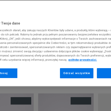
 Slipstream
38
i
i
kie sneakersy
Dickies
Crocs
Fila
The North Face
Reebok
Old Skool
38,5
gnacja obuwia
rki
Fila
DC
Jordan
Tommy Hilfiger
Umbro
ODZIEŻ
 SK8-HI
ki zimowe
gnacja obuwia
Hoodrich
Dickies
Lacoste
Timberland
Supply & Dema
 Twoje dane
XS
nstock Arizona
iczki i szaliki
ki zimowe
Jordan
Ellesse
McKenzie
Vans
The North Face
zelkich starań, aby zakupy naszych Klientów były udane, a produkty, które wybierają – n
S
erland 6
do ich potrzeb. Robimy to jednak przy pełnym poszanowaniu bezpieczeństwa wszystki
iczki i szaliki
Lacoste
Fila
New Balance
Timberland
liknij „OK”, jeśli chcesz, abyśmy wykorzystywali informacje o Twoich zachowaniach na
M
rland Field Trekker
ADIDAS SUPERSTAR
wania personalizowanych specjalnie dla Ciebie treści, w tym rekomendacji produktów
Levi's
Hoodrich
New Era
Under Armour
otrzeb i zainteresowań, spersonalizowanych reklam czy zapamiętywanie wybranych pref
rland Euro Sprint
New Balance
Helly Hansen
Nike
Vans
i możesz zmienić swoją decyzję i ustawienia dotyczące plików cookie wybierając „Dosto
odzą z końcówek aktualnych kolekcji, ubiegłych sezonów lub z ekspozy
ymywać spersonalizowanej oferty produktów, dopasowanych do Twoich preferencji, wyb
New Era
Jordan
Puma
W celu uzyskania więcej informacji, przeczytaj naszą
politykę prywatności.
Nike
Lacoste
Reebok
Puma
Levi's
Umbro
tosuj
Odrzuć wszystkie
EKOMENDOWANE
POKAŻ
60
Z 26