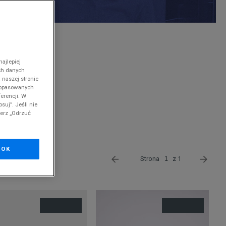
nd
ajlepiej
ch danych
 naszej stronie
 dopasowanych
erencji. W
suj”. Jeśli nie
cji.
Szczegóły.
ierz „Odrzuć
OK
Strona
z 1