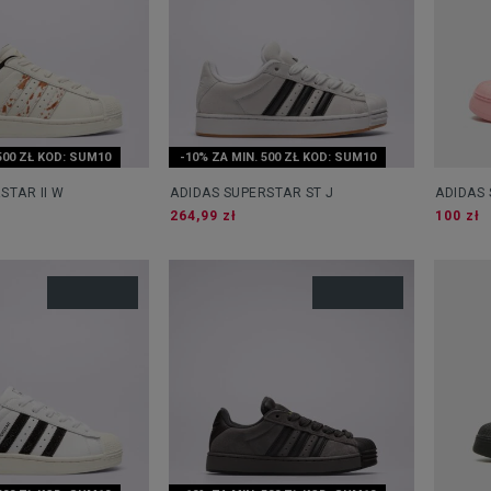
500 ZŁ KOD: SUM10
-10% ZA MIN. 500 ZŁ KOD: SUM10
STAR II W
ADIDAS SUPERSTAR ST J
ADIDAS
264,99 zł
100 zł