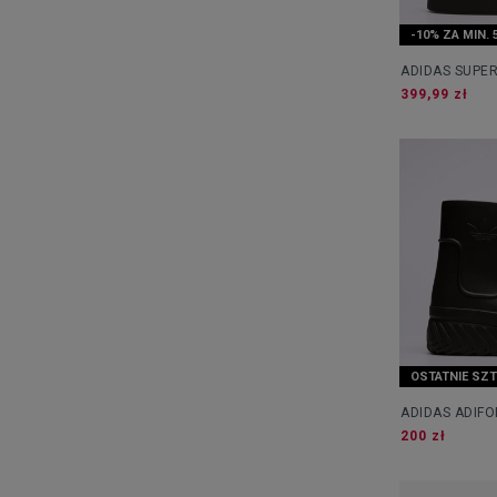
-10% ZA MIN. 
ADIDAS SUPER
399,99 zł
OSTATNIE SZT
ADIDAS ADIF
W
200 zł