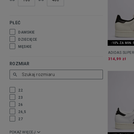
PŁEĆ
DAMSKIE
DZIECIĘCE
-10% ZA MIN. 
MĘSKIE
ADIDAS SUPER
314,99 zł
ROZMIAR
22
23
26
26,5
27
POKAŻ WIĘCEJ