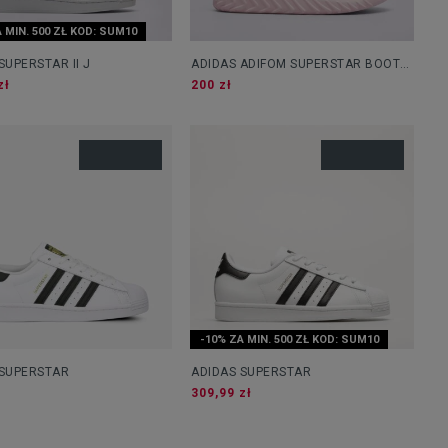
 MIN. 500 ZŁ KOD: SUM10
SUPERSTAR II J
ADIDAS ADIFOM SUPERSTAR BOOT
W
zł
200 zł
-10% ZA MIN. 500 ZŁ KOD: SUM10
 SUPERSTAR
ADIDAS SUPERSTAR
309,99 zł