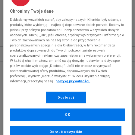
Chronimy Twoje dane
NEW ERA DZIECIĘCE
(
2
)
Dokładamy wszelkich starań, aby zakupy naszych Klientów były udane, a
Produkty pochodzą z końcówek aktualnych
produkty, które wybierają – najlepiej dopasowane do ich potrzeb. Robimy to
kolekcji, ubiegłych sezonów lub z ekspozycji.
jednak przy pełnym poszanowaniu bezpieczeństwa wszystkich danych
osobowych. Kliknij „OK”, jeśli chcesz, abyśmy wykorzystywali informacje o
Szczegóły.
Twoich zachowaniach na naszej stronie do przygotowania
personalizowanych specjalnie dla Ciebie treści, w tym rekomendacji
produktów dopasowanych do Twoich potrzeb i zainteresowań,
Sortuj
ROZWIŃ FILTRY
spersonalizowanych reklam czy zapamiętywanie wybranych preferencji.
REKOMENDOWANE
W każdej chwili możesz zmienić swoją decyzję i ustawienia dotyczące
plików cookie wybierając „Dostosuj”. Jeśli nie chcesz otrzymywać
spersonalizowanej oferty produktów, dopasowanych do Twoich
preferencji, wybierz „Odrzuć wszystkie”. W celu uzyskania więcej
informacji, przeczytaj naszą
politykę prywatności.
Dostosuj
OK
Odrzuć wszystkie