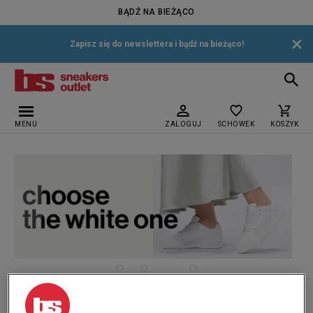
BĄDŹ NA BIEŻĄCO
×
Zapisz się do newslettera i bądź na bieżąco!
MENU
ZALOGUJ
SCHOWEK
KOSZYK
›
›
›
Strona główna
Dziecięce
Marki
New Era