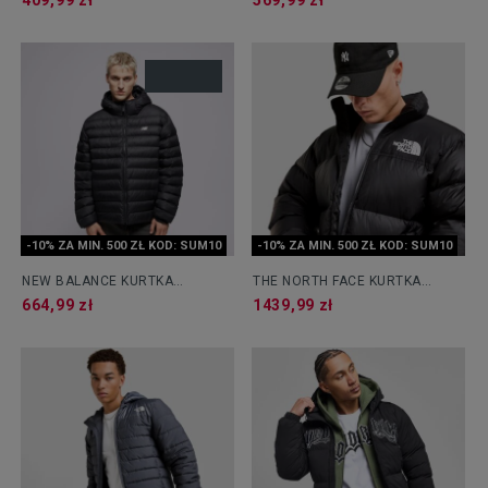
409,99 zł
569,99 zł
-10% ZA MIN. 500 ZŁ KOD: SUM10
-10% ZA MIN. 500 ZŁ KOD: SUM10
NEW BALANCE KURTKA
THE NORTH FACE KURTKA
HOODED PUFFER JACKET
ZIMOWA NUPTSE BLK
664,99 zł
1439,99 zł