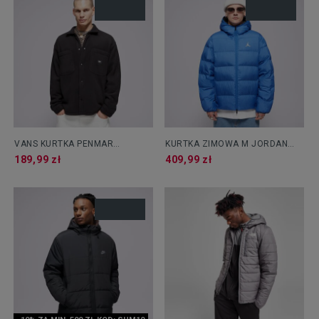
VANS KURTKA PENMAR
KURTKA ZIMOWA M JORDAN
HEAVYWEIGHT POLAR FLEECE
BRKLN PUFFER JKT
189,99 zł
409,99 zł
SHACKET