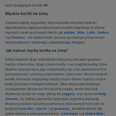
ściągaczom, ten markowy model, jeszcze lepiej utrzyma
Ilość dostępnych modeli:
65
ciepło, a pojemny kaptur doskonale ochroni przed chłodnym
wiatrem i śniegiem! A może pomarańczowa kurtka Umbro
Męskie kurtki na zimę
Larton lub trzykolorowa Fila Kruzan? Do barwnej odzieży
wierzchniej załóż stonowane spodnie i buty — tak, by nie
Szukasz ciepłej, wygodnej i stylowej kurtki zimowej męskiej?
przyćmiewały koloru kurtki — i pokaż swój charakter za
Najciekawsze, najlepsze jakościowo modele znajdziesz w ofercie
pomocą odzieży wierzchniej!
słynnych marek sportowych takich, jak
adidas
,
Nike
,
Lotto
,
Umbro
czy
Feewear
. Ich męskie kurtki zimowe są idealnym połączeniem
funkcjonalności i świetnego, uniwersalnego designu!
Jak wybrać męską kurtkę na zimę?
Oferta męskich okryć wierzchnich na tę porę roku jest ogromna i
bardzo różnorodna, dzięki czemu każdy z nas znajdzie kurtkę, która
idealnie wpasuje się w jego indywidualny styl oraz zapewni komfort
poruszania się i ochronę przed wiatrem i deszczem. Wśród męskich
kurtek zimowych znajdziemy między innymi słynne i bardzo modne
kurtki puchowe w różnych kolorach. Takie okrycie jest świetnym
rozwiązaniem dla panów, którzy lubią miejski, swobodny look.
Wystarczy dodać do niego dżinsy lub
joggery
oraz sportowe
buty
zimowe
, by zyskać naprawdę oryginalną i wygodną stylizację.
Możesz postawić na kurtkę puchową w stonowanych kolorach, na
przykład
szarości
,
czerni
czy
granacie
, ale także wybrać dla
siebie okrycie w intensywnej barwie -
czerwieni
czy
niebieskim
!