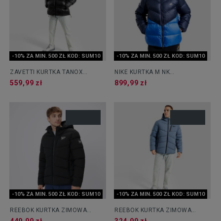
-10% ZA MIN. 500 ZŁ KOD: SUM10
-10% ZA MIN. 500 ZŁ KOD: SUM10
ZAVETTI KURTKA TANOX
NIKE KURTKA M NK
PUFFER BLK
WINDRUNNER STMNT DWN
559,99 zł
899,99 zł
-10% ZA MIN. 500 ZŁ KOD: SUM10
-10% ZA MIN. 500 ZŁ KOD: SUM10
REEBOK KURTKA ZIMOWA
REEBOK KURTKA ZIMOWA
STRETCH PUFFER
STRETCH PUFFER