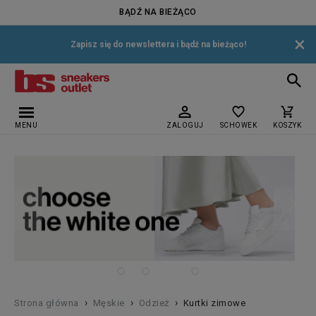
BĄDŹ NA BIEŻĄCO
×
Zapisz się do newslettera i bądź na bieżąco!
MENU
ZALOGUJ
SCHOWEK
KOSZYK
›
›
›
Strona główna
Męskie
Odzież
Kurtki zimowe