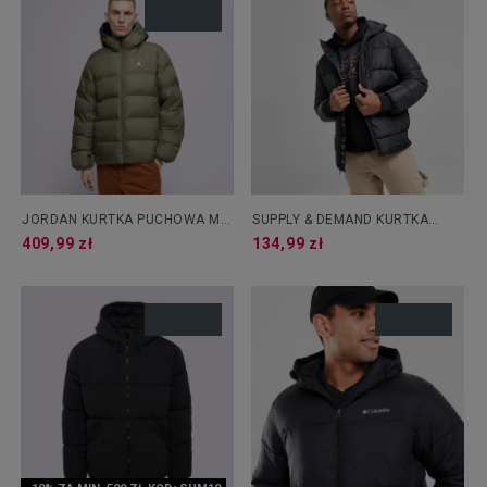
JORDAN KURTKA PUCHOWA M J
SUPPLY & DEMAND KURTKA
BRKLN PUFFER JKT
CRUX JKT
409,99 zł
134,99 zł