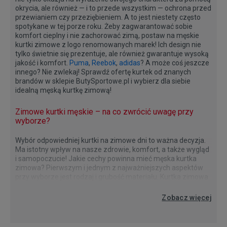
okrycia, ale również — i to przede wszystkim — ochrona przed
przewianiem czy przeziębieniem. A to jest niestety często
spotykane w tej porze roku. Żeby zagwarantować sobie
komfort cieplny i nie zachorować zimą, postaw na męskie
kurtki zimowe z logo renomowanych marek! Ich design nie
tylko świetnie się prezentuje, ale również gwarantuje wysoką
jakość i komfort.
Puma
,
Reebok
,
adidas
? A może coś jeszcze
innego? Nie zwlekaj! Sprawdź ofertę kurtek od znanych
brandów w sklepie ButySportowe.pl i wybierz dla siebie
idealną męską kurtkę zimową!
Zimowe kurtki męskie – na co zwrócić uwagę przy
wyborze?
Wybór odpowiedniej kurtki na zimowe dni to ważna decyzja.
Ma istotny wpływ na nasze zdrowie, komfort, a także wygląd
i samopoczucie! Jakie cechy powinna mieć męska kurtka
zimowa? Pierwszym i jednym z najważniejszych aspektów
przy wyborze jest rodzaj i grubość materiału. Kurtka zimowa
powinna chronić przed niskimi temperaturami, dlatego warto
Kurtki zimowe męskie – odkryj wszystkie modele i
Sportowe kurtki zimowe męskie
Już wiesz, na co zwrócić uwagę przy wyborze kurtki, ale nie
A może jesteś typem sportowca, który kocha zimowe
To jak — długa czy krótka? Kolorowa czy stonowana?
wybierać modele wykonane z trwałego tworzywa dającego
Zobacz więcej
znajdź wymarzony!
wiesz, jaką wybrać? Chcesz odświeżyć swój zimowy set?
aktywności na zewnątrz, a casualowy klimat to nie jest coś,
Sportowa czy casualowa? Wiesz już, która kurtka wyląduje w
ciepło. Bez względu na to, czy wybierzesz syntetyczne
Sprawdź fasony kurtek zimowych męskich dostępnych na
co do Ciebie przemawia? Jeśli tak — z pomocą przychodzą
Twojej garderobie? Bez względu na to, którą opcję
wypełnienie kurtki, czy też naturalne, zwróć uwagę na skład i
naszej stronie internetowej i zobacz, z czym je zestawić!
kurtki zimowe męskie dostępne w ofercie ButySportowe.pl!
wybierzesz, pamiętaj, że to niezwykle istotny element ubioru
grubość! A skoro przy tym jesteśmy — ważne jest, aby kurtka