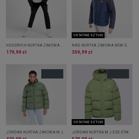
OSTATNIE SZTUKI
HOODRICH KURTKA ZIMOWA OG
NIKE KURTKA ZIMOWA NSW SW
LIMIT JKT BLK
AIR SYN FILL
179,99 zł
359,99 zł
OSTATNIE SZTUKI
JORDAN KURTKA ZIMOWA M J
JORDAN KURTKA M J ESS STMT
ESS POLY PUFFER JKT
ECO PUFFER