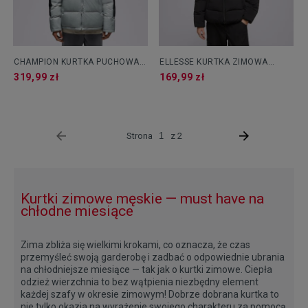
CHAMPION KURTKA PUCHOWA
ELLESSE KURTKA ZIMOWA
JACKET
NEBULA BLK PADDED JACKET
319,99 zł
169,99 zł
Strona
z 2
Kurtki zimowe męskie — must have na
chłodne miesiące
Zima zbliża się wielkimi krokami, co oznacza, że czas
przemyśleć swoją garderobę i zadbać o odpowiednie ubrania
na chłodniejsze miesiące — tak jak o kurtki zimowe. Ciepła
odzież wierzchnia to bez wątpienia niezbędny element
każdej szafy w okresie zimowym! Dobrze dobrana kurtka to
nie tylko okazja na wyrażenie swojego charakteru za pomocą