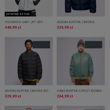
OSTATNIE SZTUKI
HOODRICH LIMIT JKT GRY
ADIDAS KURTKA ZIMOWA
COMMERCIAL PUFF
349,99 zł
329,99 zł
ADIDAS KURTKA ZIMOWA SST
VANS KURTKA COPLEY BOMBER
DOWN JKT
JACKET
329,99 zł
264,99 zł