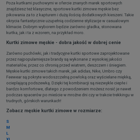
Poza kurtkami puchowymi w ofercie znanych marek sportowych
znajdziesz też klasyczne, sportowe kurtki zimowe męskie bez
pikowania za to z kapturem i dużą ilością dodatkowych kieszeni. Takie
okrycia fantastycznie uzupełnią codzienne stylizacje w casualowym
klimacie. Dobrym wyborem będzie zarówno gładka, stonowana
kurtka, jak i ta z wzorem, na przykład moro.
Kurtki zimowe męskie - dobra jakość w dobrej cenie
Zarówno puchówki, jak i tradycyjne kurtki sportowe zaprojektowane
przez najpopularniejsze brandy są wykonane z wysokiej jakości
materiałów, przez co chronią przed wiatrem, deszczem i śniegiem.
Męskie kurtki zimowe takich marek, jak adidas, Nike, Umbro czy
Feewear są pokryte wodoszczelną powłoką oraz wyścielane miękką,
ocieplającą podszewką. Dzięki tej kombinacji są niezwykle ciepłe i
bardzo komfortowe, dlatego z powodzeniem możesz nosić je nawet
podczas spacerów po mieście w mroźne dni czy w trakcie trekkingu w
trudnych, górskich warunkach!
Zobacz męskie kurtki zimowe w rozmiarze:
S
M
L
XL