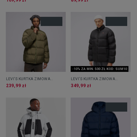
109,99 zł
89,99 zł
-10% ZA MIN. 500 ZŁ KOD: SUM10
LEVI'S KURTKA ZIMOWA
LEVI'S KURTKA ZIMOWA
PIEDMONT SHORT RED BW
PIEDMONT SHORT RED BW
239,99 zł
349,99 zł
GREENS
BLACKS