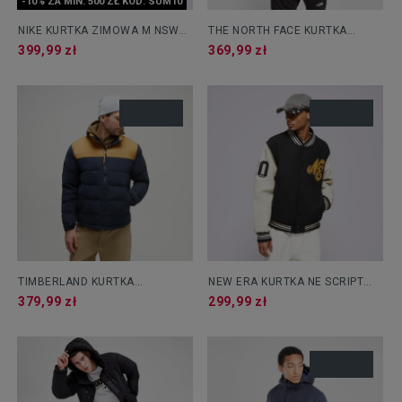
-10% ZA MIN. 500 ZŁ KOD: SUM10
NIKE KURTKA ZIMOWA M NSW
THE NORTH FACE KURTKA
OW SYN FILL
ZIMOWA LUNGERN
399,99 zł
369,99 zł
TIMBERLAND KURTKA
NEW ERA KURTKA NE SCRIPT
PUCHOWA WELCH MOUNTAIN
LOGO NONE
379,99 zł
299,99 zł
DURABLE WATER REPEL