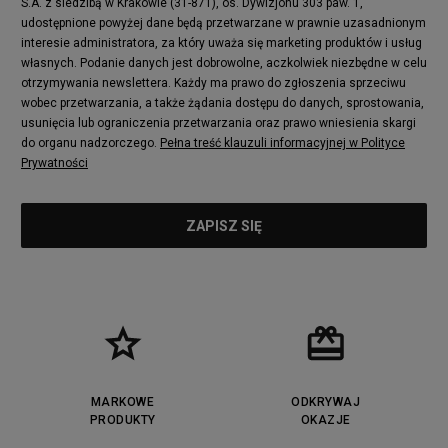
S.A. z siedzibą w Krakowie (31-871), os. Dywizjonu 303 paw. 1,
udostępnione powyżej dane będą przetwarzane w prawnie uzasadnionym
interesie administratora, za który uważa się marketing produktów i usług
własnych. Podanie danych jest dobrowolne, aczkolwiek niezbędne w celu
otrzymywania newslettera. Każdy ma prawo do zgłoszenia sprzeciwu
wobec przetwarzania, a także żądania dostępu do danych, sprostowania,
usunięcia lub ograniczenia przetwarzania oraz prawo wniesienia skargi
do organu nadzorczego.
Pełna treść klauzuli informacyjnej w Polityce
Prywatności
MARKOWE
ODKRYWAJ
PRODUKTY
OKAZJE