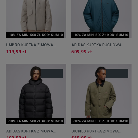
-10% ZA MIN. 500 ZŁ KOD: SUM10
-10% ZA MIN. 500 ZŁ KOD: SUM10
UMBRO KURTKA ZIMOWA
ADIDAS KURTKA PUCHOWA
UMBRO ESS GREEN
ADIC REV JKT
119,99 zł
509,99 zł
-10% ZA MIN. 500 ZŁ KOD: SUM10
-10% ZA MIN. 500 ZŁ KOD: SUM10
ADIDAS KURTKA ZIMOWA
DICKIES KURTKA ZIMOWA
COMMERCIAL PUFF
CHORE JACKET LINED CANVAS