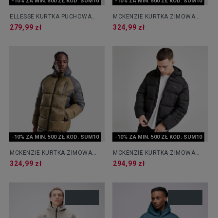
-10% ZA MIN. 500 ZŁ KOD: SUM10
-10% ZA MIN. 500 ZŁ KOD: SUM10
ELLESSE KURTKA PUCHOWA
MCKENZIE KURTKA ZIMOWA
DENEGRI PADDED BLK/DGREEN
TOBA BUBL
279,99 zł
324,99 zł
JACKET
-10% ZA MIN. 500 ZŁ KOD: SUM10
-10% ZA MIN. 500 ZŁ KOD: SUM10
MCKENZIE KURTKA ZIMOWA
MCKENZIE KURTKA ZIMOWA
TOBA BUBL OLV-IGN
TERRAIN BUBL
324,99 zł
294,99 zł