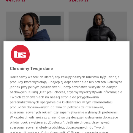
449,99 zł
324,99 zł
-10% ZA MIN. 500 ZŁ KOD: SUM10
-10% ZA MIN. 500 ZŁ KOD: SUM10
Chronimy Twoje dane
REEBOK KURTKA ZIMOWA
HOODRICH KURTKA SPLITTER -
Dokładamy wszelkich starań, aby zakupy naszych Klientów były udane, a
STRETCH PUFFER
WET
produkty, które wybierają – najlepiej dopasowane do ich potrzeb. Robimy to
469,99 zł
269,99 zł
jednak przy pełnym poszanowaniu bezpieczeństwa wszystkich danych
osobowych. Kliknij „OK”, jeśli chcesz, abyśmy wykorzystywali informacje o
Twoich zachowaniach na naszej stronie do przygotowania
personalizowanych specjalnie dla Ciebie treści, w tym rekomendacji
produktów dopasowanych do Twoich potrzeb i zainteresowań,
spersonalizowanych reklam czy zapamiętywanie wybranych preferencji.
W każdej chwili możesz zmienić swoją decyzję i ustawienia dotyczące
plików cookie wybierając „Dostosuj”. Jeśli nie chcesz otrzymywać
spersonalizowanej oferty produktów, dopasowanych do Twoich
preferencji, wybierz „Odrzuć wszystkie”. W celu uzyskania więcej