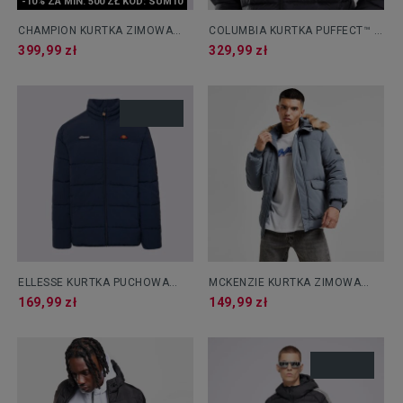
-10% ZA MIN. 500 ZŁ KOD: SUM10
CHAMPION KURTKA ZIMOWA
COLUMBIA KURTKA PUFFECT™ II
HOODED JACKET
HOODED
399,99 zł
329,99 zł
ELLESSE KURTKA PUCHOWA
MCKENZIE KURTKA ZIMOWA
NEBULA PADDED JACKET NAVY
EXPOSURE PARKA GRY-TRB
169,99 zł
149,99 zł