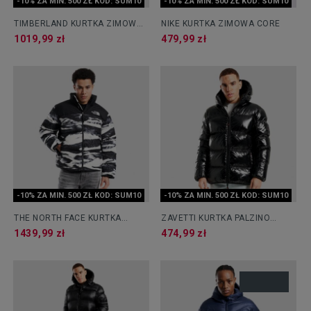
-10% ZA MIN. 500 ZŁ KOD: SUM10
-10% ZA MIN. 500 ZŁ KOD: SUM10
TIMBERLAND KURTKA ZIMOWA
NIKE KURTKA ZIMOWA CORE
WINNICK WP 3IN1 JACKET
1019,99 zł
479,99 zł
-10% ZA MIN. 500 ZŁ KOD: SUM10
-10% ZA MIN. 500 ZŁ KOD: SUM10
THE NORTH FACE KURTKA
ZAVETTI KURTKA PALZINO
PUCHOWA M 96 RETRO NUPTSE
SHINE
1439,99 zł
474,99 zł