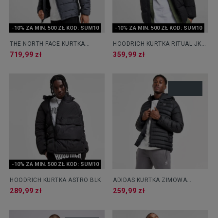
-10% ZA MIN. 500 ZŁ KOD: SUM10
-10% ZA MIN. 500 ZŁ KOD: SUM10
THE NORTH FACE KURTKA
HOODRICH KURTKA RITUAL JKT
ZIMOWA LUNGERN PAD VGRY
BLK
719,99 zł
359,99 zł
-10% ZA MIN. 500 ZŁ KOD: SUM10
HOODRICH KURTKA ASTRO BLK
ADIDAS KURTKA ZIMOWA
ORIGINALS JKT BLK
289,99 zł
259,99 zł