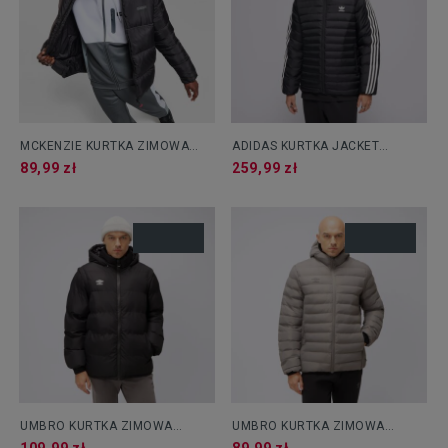
MCKENZIE KURTKA ZIMOWA
ADIDAS KURTKA JACKET
KNOX BUBL JKT BLK-BLK
ORIGINALS BLK
89,99 zł
259,99 zł
UMBRO KURTKA ZIMOWA
UMBRO KURTKA ZIMOWA
HOOTON II
ZELSTON