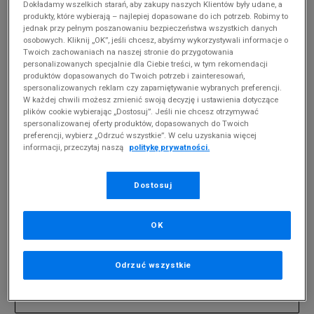
Dokładamy wszelkich starań, aby zakupy naszych Klientów były udane, a
produkty, które wybierają – najlepiej dopasowane do ich potrzeb. Robimy to
jednak przy pełnym poszanowaniu bezpieczeństwa wszystkich danych
MĘSKIE ADIDAS CAFLAIRE
(
0
)
osobowych. Kliknij „OK”, jeśli chcesz, abyśmy wykorzystywali informacje o
Twoich zachowaniach na naszej stronie do przygotowania
Produkty pochodzą z końcówek aktualnych
personalizowanych specjalnie dla Ciebie treści, w tym rekomendacji
kolekcji, ubiegłych sezonów lub z ekspozycji.
produktów dopasowanych do Twoich potrzeb i zainteresowań,
Szczegóły.
spersonalizowanych reklam czy zapamiętywanie wybranych preferencji.
W każdej chwili możesz zmienić swoją decyzję i ustawienia dotyczące
plików cookie wybierając „Dostosuj”. Jeśli nie chcesz otrzymywać
Zmień treść wyszukiwanej frazy.
spersonalizowanej oferty produktów, dopasowanych do Twoich
preferencji, wybierz „Odrzuć wszystkie”. W celu uzyskania więcej
Spróbuj użyć mniejszej ilości filtrów (usuń mniej
informacji, przeczytaj naszą
politykę prywatności.
istotne).
Powrót do sklepu
Dostosuj
OK
Zapisz się do newslettera
Odrzuć wszystkie