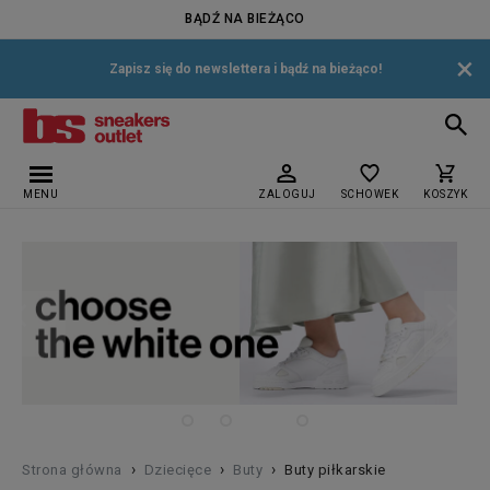
BĄDŹ NA BIEŻĄCO
×
Zapisz się do newslettera i bądź na bieżąco!
MENU
ZALOGUJ
SCHOWEK
KOSZYK
›
›
›
Strona główna
Dziecięce
Buty
Buty piłkarskie