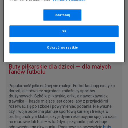
UMBRO CLASSICO XII FG - JNR
Dostosuj
50 zł
OK
Strona
z 1
Odrzuć wszystkie
Buty piłkarskie dla dzieci — dla małych
fanów futbolu
Popularność piłki nożnej nie maleje. Futbol kochają nie tylko
dorośli, ale również najmłodsi miłośnicy sportów
drużynowych. Szkółki piłkarskie, orliki, a nawet kawałek
trawnika — każde miejsce jest dobre, aby z przyjaciółmi
rozerwać się po szkole i powymieniać podania. Nie ważne,
czy Twoja pociecha planuje sportową karierę i trenuje w
profesjonalnym klubie, czy jedynie rekreacyjnie spędza czas
na murawie lub hali — w każdym przypadku potrzebuje
odpowiedniego ekwipunku. Podstawą są oczywiście
buty