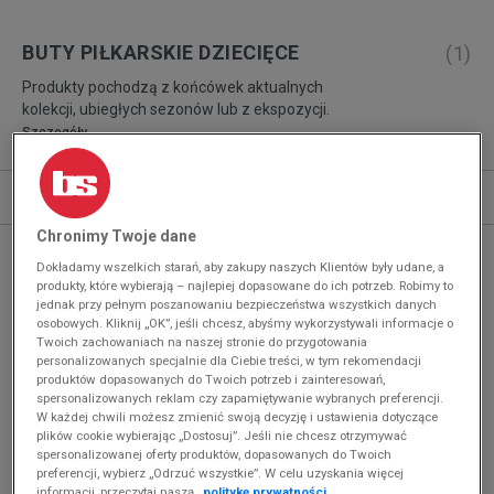
BUTY PIŁKARSKIE DZIECIĘCE
(
1
)
Produkty pochodzą z końcówek aktualnych
kolekcji, ubiegłych sezonów lub z ekspozycji.
Szczegóły.
Sortuj
ROZWIŃ FILTRY
REKOMENDOWANE
Chronimy Twoje dane
Dokładamy wszelkich starań, aby zakupy naszych Klientów były udane, a
produkty, które wybierają – najlepiej dopasowane do ich potrzeb. Robimy to
jednak przy pełnym poszanowaniu bezpieczeństwa wszystkich danych
osobowych. Kliknij „OK”, jeśli chcesz, abyśmy wykorzystywali informacje o
Twoich zachowaniach na naszej stronie do przygotowania
personalizowanych specjalnie dla Ciebie treści, w tym rekomendacji
produktów dopasowanych do Twoich potrzeb i zainteresowań,
spersonalizowanych reklam czy zapamiętywanie wybranych preferencji.
W każdej chwili możesz zmienić swoją decyzję i ustawienia dotyczące
plików cookie wybierając „Dostosuj”. Jeśli nie chcesz otrzymywać
spersonalizowanej oferty produktów, dopasowanych do Twoich
preferencji, wybierz „Odrzuć wszystkie”. W celu uzyskania więcej
informacji, przeczytaj naszą
politykę prywatności.