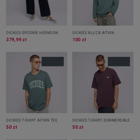
DICKIES SPODNIE HERNDON
DICKIES BLUZA AITKIN
DENIM W
SWEATSHIRT
379,99 zł
100 zł
DICKIES T-SHIRT AITKIN TEE
DICKIES T-SHIRT SUMMERDALE
SS TEE
50 zł
50 zł