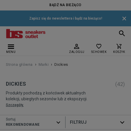
BĄDŹ NA BIEŻĄCO
×
Zapisz się do newslettera i bądź na bieżąco!
MENU
ZALOGUJ
SCHOWEK
KOSZYK
›
›
Strona główna
Marki
Dickies
DICKIES
(
42
)
Produkty pochodzą z końcówek aktualnych
kolekcji, ubiegłych sezonów lub z ekspozycji.
Szczegóły.
Sortuj
ROZWIŃ FILTRY
REKOMENDOWANE