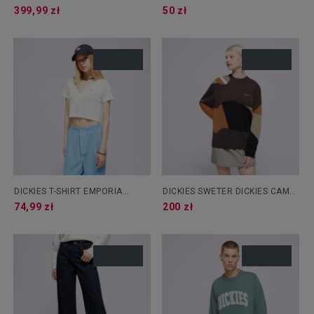
DENIM PANT
W
399,99 zł
50 zł
DICKIES T-SHIRT EMPORIA
DICKIES SWETER DICKIES CAMO
CARDIGAN SS W
SWEATER
74,99 zł
200 zł