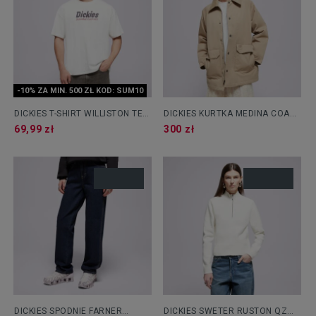
-10% ZA MIN. 500 ZŁ KOD: SUM10
DICKIES T-SHIRT WILLISTON TEE
DICKIES KURTKA MEDINA COAT
SS
W
69,99 zł
300 zł
DICKIES SPODNIE FARNER
DICKIES SWETER RUSTON QZ