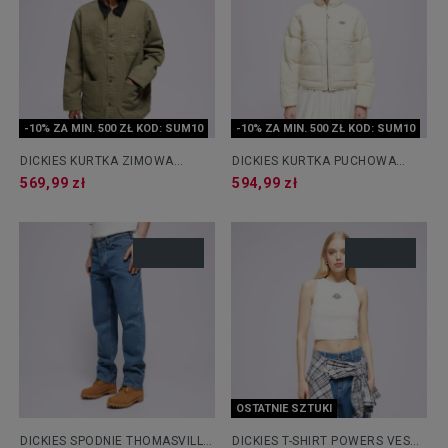
-10% ZA MIN. 500 ZŁ KOD: SUM10
-10% ZA MIN. 500 ZŁ KOD: SUM10
DICKIES KURTKA ZIMOWA
DICKIES KURTKA PUCHOWA
CHORE JACKET LINED CANVAS
SUMMERDALE PUFFER W
569,99 zł
594,99 zł
OSTATNIE SZTUKI
DICKIES SPODNIE THOMASVILLE
DICKIES T-SHIRT POWERS VEST