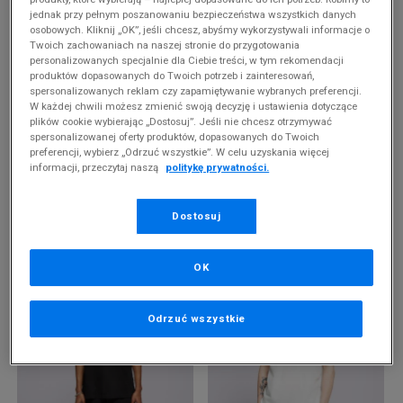
jednak przy pełnym poszanowaniu bezpieczeństwa wszystkich danych
osobowych. Kliknij „OK”, jeśli chcesz, abyśmy wykorzystywali informacje o
Twoich zachowaniach na naszej stronie do przygotowania
personalizowanych specjalnie dla Ciebie treści, w tym rekomendacji
produktów dopasowanych do Twoich potrzeb i zainteresowań,
spersonalizowanych reklam czy zapamiętywanie wybranych preferencji.
W każdej chwili możesz zmienić swoją decyzję i ustawienia dotyczące
plików cookie wybierając „Dostosuj”. Jeśli nie chcesz otrzymywać
spersonalizowanej oferty produktów, dopasowanych do Twoich
preferencji, wybierz „Odrzuć wszystkie”. W celu uzyskania więcej
-10% ZA MIN. 500 ZŁ KOD: SUM10
informacji, przeczytaj naszą
politykę prywatności.
DICKIES T-SHIRT BUCHTELL SS
DICKIES T-SHIRT PLAINVILLE SS
TEE
TEE
99,99 zł
99,99 zł
Dostosuj
OK
Odrzuć wszystkie