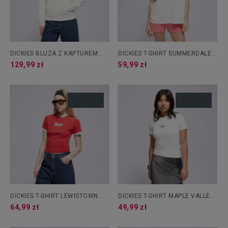
DICKIES BLUZA Z KAPTUREM
DICKIES T-SHIRT SUMMERDALE
CLANCY HOODIE W
SS TEE
129,99 zł
59,99 zł
DICKIES T-SHIRT LEWISTOWN
DICKIES T-SHIRT MAPLE VALLEY
RINGER SS TEE W
REG TEE W
64,99 zł
49,99 zł