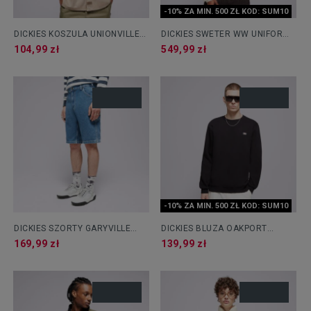
-10% ZA MIN. 500 ZŁ KOD: SUM10
DICKIES KOSZULA UNIONVILLE
DICKIES SWETER WW UNIFORM
GD WORK SHIRT SS
SWEATER
104,99 zł
549,99 zł
-10% ZA MIN. 500 ZŁ KOD: SUM10
DICKIES SZORTY GARYVILLE
DICKIES BLUZA OAKPORT
DNM SHORT
SWEATSHIRT
169,99 zł
139,99 zł