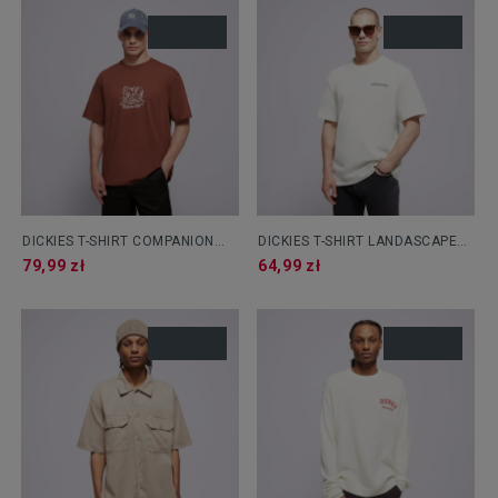
DICKIES T-SHIRT COMPANION
DICKIES T-SHIRT LANDASCAPE
CENTER LOGO SS TEE
SS TEE
79,99 zł
64,99 zł