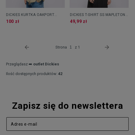
DICKIES KURTKA OAKPORT
DICKIES T-SHIRT SS MAPLETON
COACH
TEE
100 zł
49,99 zł
Strona
z 1
Przeglądasz ➡️
outlet
Dickies
Ilość dostępnych produktów:
42
Zapisz się do newslettera