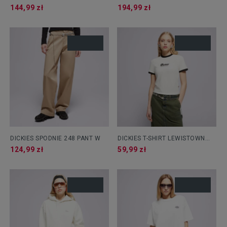
DENIM W
SWEATER W
144,99 zł
194,99 zł
DICKIES SPODNIE 248 PANT W
DICKIES T-SHIRT LEWISTOWN
RINGER SS TEE W
124,99 zł
59,99 zł