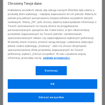
Chronimy Twoje dane
Dokładamy wszelkich starań, aby zakupy naszych Klientów były udane, a
produkty, które wybierają – najlepiej dopasowane do ich potrzeb. Robimy to
jednak przy pełnym poszanowaniu bezpieczeństwa wszystkich danych
osobowych. Kliknij „OK”, jeśli chcesz, abyśmy wykorzystywali informacje o
Twoich zachowaniach na naszej stronie do przygotowania
personalizowanych specjalnie dla Ciebie treści, w tym rekomendacji
produktów dopasowanych do Twoich potrzeb i zainteresowań,
spersonalizowanych reklam czy zapamiętywanie wybranych preferencji.
W każdej chwili możesz zmienić swoją decyzję i ustawienia dotyczące
plików cookie wybierając „Dostosuj”. Jeśli nie chcesz otrzymywać
spersonalizowanej oferty produktów, dopasowanych do Twoich
preferencji, wybierz „Odrzuć wszystkie”. W celu uzyskania więcej
-10% ZA MIN. 500 ZŁ KOD: SUM10
informacji, przeczytaj naszą
politykę prywatności.
HOODRICH BEZRĘKAWNIK PLY
JORDAN BEZRĘKAWNIK JDB
GILET
PUFFER FILLED VEST GIRL
150 zł
189,99 zł
Dostosuj
OK
Strona
z 1
Odrzuć wszystkie
Przeglądasz ➡️
Bezrękawniki dziecięce