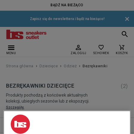
BĄDŹ NA BIEŻĄCO
×
Zapisz się do newslettera i bądź na bieżąco!
MENU
ZALOGUJ
SCHOWEK
KOSZYK
›
›
›
Strona główna
Dziecięce
Odzież
Bezrękawniki
BEZRĘKAWNIKI DZIECIĘCE
(
2
)
Produkty pochodzą z końcówek aktualnych
kolekcji, ubiegłych sezonów lub z ekspozycji.
Szczegóły.
Sortuj
ROZWIŃ FILTRY
REKOMENDOWANE