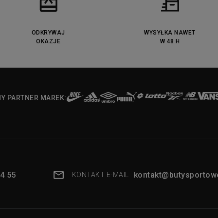
ODKRYWAJ
WYSYŁKA NAWET
OKAZJE
W 48 H
NY PARTNER MAREK:
4 55
kontakt@butysportowe
KONTAKT E-MAIL