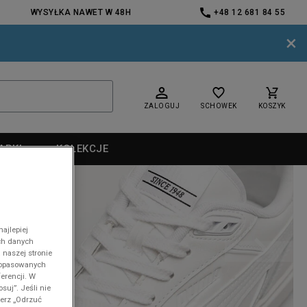
WYSYŁKA NAWET W 48H
+48 12 681 84 55
×
ZALOGUJ
SCHOWEK
KOSZYK
ARKI
KOLEKCJE
ajlepiej
ch danych
nd
 naszej stronie
 dopasowanych
erencji. W
suj”. Jeśli nie
ierz „Odrzuć