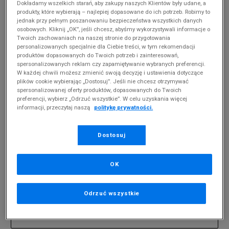
Dokładamy wszelkich starań, aby zakupy naszych Klientów były udane, a
produkty, które wybierają – najlepiej dopasowane do ich potrzeb. Robimy to
jednak przy pełnym poszanowaniu bezpieczeństwa wszystkich danych
MĘSKIE ADIDAS STREETFLOW
(
0
)
osobowych. Kliknij „OK”, jeśli chcesz, abyśmy wykorzystywali informacje o
Twoich zachowaniach na naszej stronie do przygotowania
Produkty pochodzą z końcówek aktualnych
personalizowanych specjalnie dla Ciebie treści, w tym rekomendacji
kolekcji, ubiegłych sezonów lub z ekspozycji.
produktów dopasowanych do Twoich potrzeb i zainteresowań,
Szczegóły.
spersonalizowanych reklam czy zapamiętywanie wybranych preferencji.
W każdej chwili możesz zmienić swoją decyzję i ustawienia dotyczące
plików cookie wybierając „Dostosuj”. Jeśli nie chcesz otrzymywać
Zmień treść wyszukiwanej frazy.
spersonalizowanej oferty produktów, dopasowanych do Twoich
preferencji, wybierz „Odrzuć wszystkie”. W celu uzyskania więcej
Spróbuj użyć mniejszej ilości filtrów (usuń mniej
informacji, przeczytaj naszą
politykę prywatności.
istotne).
Powrót do sklepu
Dostosuj
OK
Zapisz się do newslettera
Odrzuć wszystkie