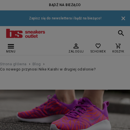
BĄDŹ NA BIEŻĄCO
×
Zapisz się do newslettera i bądź na bieżąco!
MENU
ZALOGUJ
SCHOWEK
KOSZYK
›
›
Strona główna
Blog
Co nowego przynosi Nike Kaishi w drugiej odsłonie?