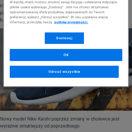
W każdej chwili możesz zmienić swoją decyzję i ustawienia dotyczące
mamy do czynienia ze smukłą sylwetką opakowaną w
plików cookie wybierając „Dostosuj”. Jeśli nie chcesz otrzymywać
przewiewną siateczkę, dzięki czemu buty pozostają lekkie i
spersonalizowanej oferty produktów, dopasowanych do Twoich
preferencji, wybierz „Odrzuć wszystkie”. W celu uzyskania więcej
bardzo wygodne.
informacji, przeczytaj naszą
politykę prywatności.
Dostosuj
OK
Odrzuć wszystkie
Nowy model Nike Kaishi poprzez zmiany w cholewce jest
wyraźnie smuklejszy od poprzedniego