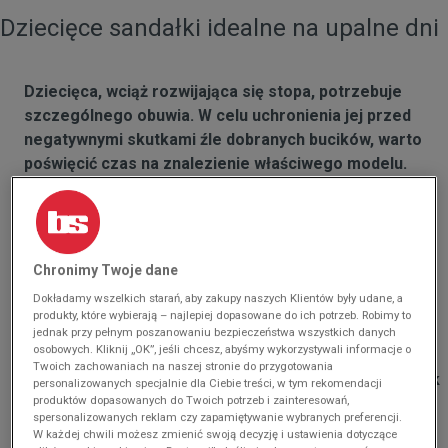
Dziecięce sandałki idealne na upalne dni
Dziecięca, wciąż rozwijająca się stopa, potrzebuje
szczególnego obuwia. W celu uchronienia jej przed
negatywnymi skutkami źle dobranych bucików, warto
poświęcić czas na znalezienie właściwego modelu.
Latem, podczas upalnych dni, niezbędne są wygodne,
przewiewne sandały. W przeciwieństwie do
klapek
i
zabudowanych
sneakersów
jednocześnie odpowiednio
ustabilizują stopę i pozwolą jej oddychać. Powinny być
Chronimy Twoje dane
wykonane z najlepszych materiałów, o wspierających
Dokładamy wszelkich starań, aby zakupy naszych Klientów były udane, a
konstrukcjach, utrzymane w zachwycającej
produkty, które wybierają – najlepiej dopasowane do ich potrzeb. Robimy to
kolorystyce, która sprosta wymaganiom każdego
jednak przy pełnym poszanowaniu bezpieczeństwa wszystkich danych
osobowych. Kliknij „OK”, jeśli chcesz, abyśmy wykorzystywali informacje o
malucha. Dobrze dobrane zapewnią maksymalny
Twoich zachowaniach na naszej stronie do przygotowania
komfort i nie dopuszczą do powstawania otarć. Jednak
personalizowanych specjalnie dla Ciebie treści, w tym rekomendacji
produktów dopasowanych do Twoich potrzeb i zainteresowań,
jak w natłoku propozycji znaleźć te idealne?
spersonalizowanych reklam czy zapamiętywanie wybranych preferencji.
W każdej chwili możesz zmienić swoją decyzję i ustawienia dotyczące