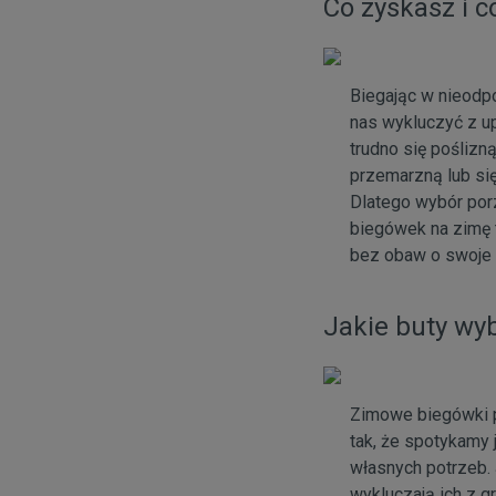
Co zyskasz i c
Biegając w nieodp
nas wykluczyć z u
trudno się poślizn
przemarzną lub się
Dlatego wybór por
biegówek na zimę 
bez obaw o swoje 
Jakie buty wy
Zimowe biegówki p
tak, że spotykamy
własnych potrzeb. 
wykluczają ich z g