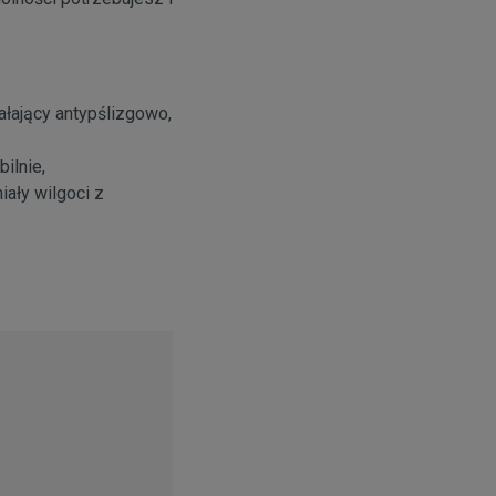
ałający antypślizgowo,
ilnie,
iały wilgoci z