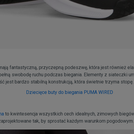
ają fantastyczną, przyczepną podeszwę, która jest również ela
ełną swobodę ruchu podczas biegania. Elementy z siateczki umo
ść jest bardzo stabilną konstrukcją, która świetnie trzyma stopę.
ma
to kwintesencja wszystkich cech idealnych, zimowych biegó
zaprojektowane tak, by sprostać każdym warunkom pogodowym.