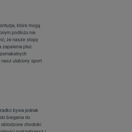
ontuzje, które mogą
żonym podłożu nie
ić, że nasze stopy
 zapalenia płuc.
rzemakalnych
 nasz ulubiony sport
Rzadko bywa jednak
 do biegania do
i oblodzone chodniki
gólności potrzebujesz i