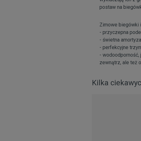
postaw na biegówki
Zimowe biegówki i
- przyczepna podes
- świetna amortyza
- perfekcyjne trzy
- wodoodporność, j
zewnątrz, ale też 
Kilka ciekawyc