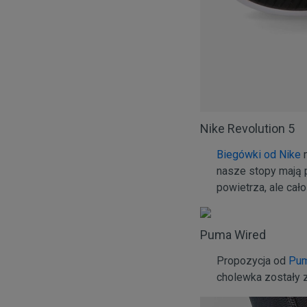
Nike Revolution 5
Biegówki od Nike
m
nasze stopy mają p
powietrza, ale cało
Puma Wired
Propozycja od
Pu
cholewka zostały 