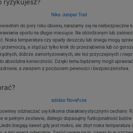
o ryzykujesz?
owiednim do pory roku obuwiu, narażamy się na niebezpieczne k
prawiania sportu na długie miesiące. Na oblodzonym lub zaśnie
ąć. Niska temperatura czy opady deszczu lub śniegu mogą spraw
 przemoczą, a stąd już tylko krok do przeziębienia lub co gorsza
ządnych, dobrze zamortyzowanych, ale też przyczepnych i niep
to absolutna konieczność. Dzięki temu będziemy mogli uprawiać
zdrowie, a zarazem z poczuciem pewności i bezpieczeństwa.
brać?
owinny odznaczać się kilkoma charakterystycznymi cechami. 
 je w pełnym zestawie, dlatego dopasujmy funkcjonalność butów
Jedni biegają nawet gdy jest mokro, ale zbyt niska temperatura 
ry, a inni wręcz odwrotnie. Zwróć uwagę na to, czego ty w szcze