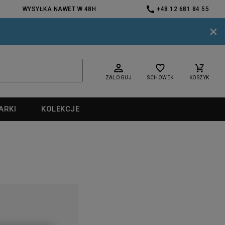
WYSYŁKA NAWET W 48H
+48 12 681 84 55
×
ZALOGUJ
SCHOWEK
KOSZYK
ARKI
KOLEKCJE
nd