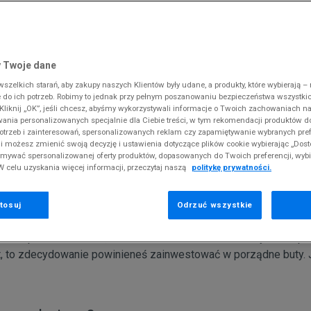
 Slipstream
38
i
i
kie sneakersy
Converse
Crocs
Fila
Supply & Dema
Reebok
Old Skool
38,5
gnacja obuwia
rki
Dickies
DC
Jordan
The North Face
Umbro
ODZIEŻ
 SK8-HI
ki zimowe
gnacja obuwia
Fila
Dickies
Lacoste
Tommy Hilfiger
Supply & Dema
 Twoje dane
XS
nstock Arizona
iczki i szaliki
ki zimowe
Hoodrich
Ellesse
McKenzie
Timberland
The North Face
zelkich starań, aby zakupy naszych Klientów były udane, a produkty, które wybierają – n
S
erland 6
do ich potrzeb. Robimy to jednak przy pełnym poszanowaniu bezpieczeństwa wszystki
iczki i szaliki
Jordan
Fila
New Balance
Vans
Timberland
liknij „OK”, jeśli chcesz, abyśmy wykorzystywali informacje o Twoich zachowaniach na
M
rland Field Trekker
wania personalizowanych specjalnie dla Ciebie treści, w tym rekomendacji produktów
Lacoste
Hoodrich
New Era
Under Armour
otrzeb i zainteresowań, spersonalizowanych reklam czy zapamiętywanie wybranych pref
rland Euro Sprint
 biegania zimą?
Levi's
Helly Hansen
Nike
Vans
i możesz zmienić swoją decyzję i ustawienia dotyczące plików cookie wybierając „Dosto
ymywać spersonalizowanej oferty produktów, dopasowanych do Twoich preferencji, wyb
New Balance
Jordan
Puma
W celu uzyskania więcej informacji, przeczytaj naszą
politykę prywatności.
New Era
Lacoste
Reebok
zimą to nie lada wyzwanie. Nie tylko ze względu na trudne waru
ję, której w trakcie krótkich, szarych dni zwyczajnie nam braku
Nike
Levi's
Umbro
tosuj
Odrzuć wszystkie
ie najbardziej wymagające wydaje się jednak bieganie. Jeśli na
mimo opadów deszczu, śliskich nawierzchni i minusowych temper
rt, to zdecydowanie powinieneś zainwestować w porządne buty. 