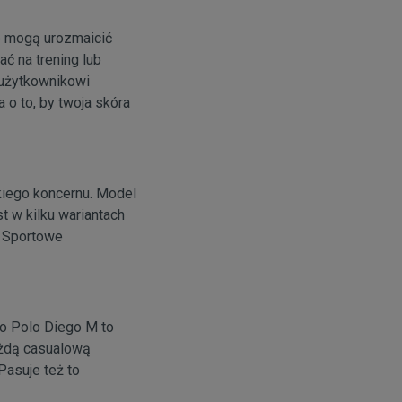
e mogą urozmaicić
 na trening lub
 użytkownikowi
 o to, by twoja skóra
kiego koncernu. Model
st w kilku wariantach
. Sportowe
ro Polo Diego M to
ażdą casualową
Pasuje też to