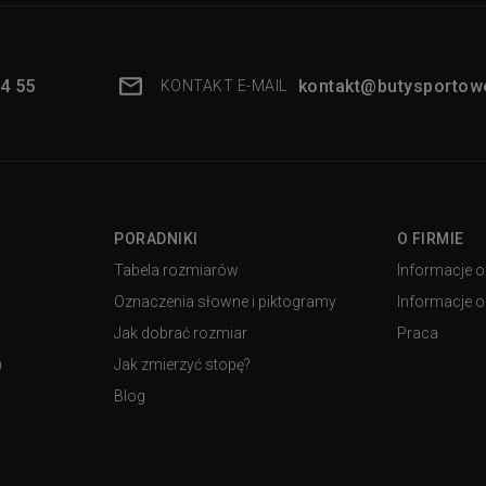
4 55
kontakt@butysportowe
KONTAKT E-MAIL
PORADNIKI
O FIRMIE
Tabela rozmiarów
Informacje o
Oznaczenia słowne i piktogramy
Informacje o 
Jak dobrać rozmiar
Praca
)
Jak zmierzyć stopę?
Blog