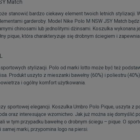
SY Match
oże stanowić bardzo ciekawy element twoich letnich stylizacji. 
 elementami garderoby. Model Nike Polo M NSW JSY Match będz
nymi chinosami lub jednolitymi dżinsami. Koszulka wykonana je
łny pique, która charakteryzuje się drobnym ściegiem i zapewni
PL
sportowych stylizacji. Polo od marki lotto może być też podst
isa. Produkt uszyto z mieszanki bawełny (60%) i poliestru (40%
powietrza i ogólny komfort użytkowania.
y sportowej elegancji. Koszulka Umbro Polo Pique, uszyta z pol
da oraz interesujące wzornictwo. Jak już można się domyślić p
ali w tym przypadku bawełnę o drobnym ściegu – pique. O spor
i samej marki, przypomina logo na piersi.