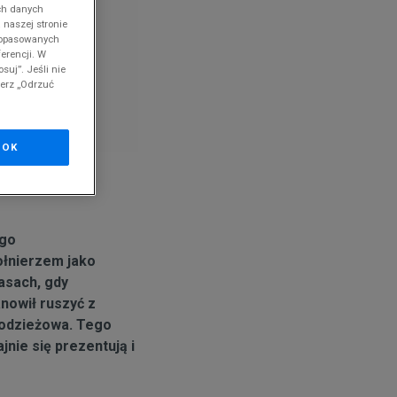
ch danych
 naszej stronie
 dopasowanych
erencji. W
suj”. Jeśli nie
nd
ierz „Odrzuć
OK
ogo
ołnierzem jako
asach, gdy
nowił ruszyć z
 odzieżowa. Tego
jnie się prezentują i