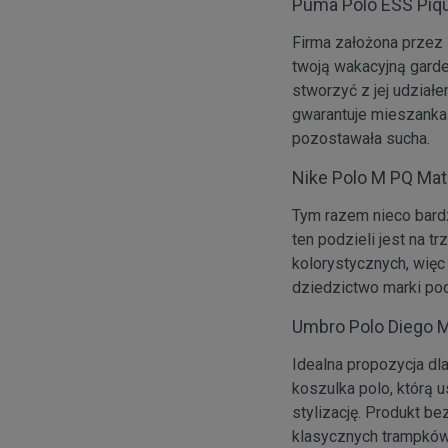
Puma Polo ESS Piq
Firma założona przez 
twoją wakacyjną gard
stworzyć z jej udział
gwarantuje mieszanka b
pozostawała sucha.
Nike Polo M PQ Ma
Tym razem nieco bardz
ten podzieli jest na t
kolorystycznych, więc
dziedzictwo marki podk
Umbro Polo Diego 
Idealna propozycja dl
koszulka polo, którą 
stylizację. Produkt b
klasycznych trampków