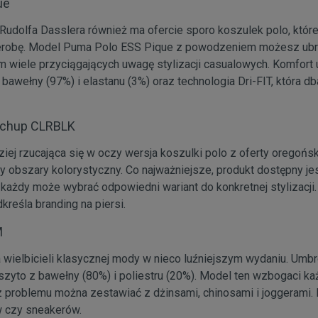
ue
Rudolfa Dasslera również ma ofercie sporo koszulek polo, któr
erobę. Model Puma Polo ESS Pique z powodzeniem możesz ubrać
em wiele przyciągających uwagę stylizacji casualowych. Komfort
awełny (97%) i elastanu (3%) oraz technologia Dri-FIT, która dba
tchup CLRBLK
iej rzucająca się w oczy wersja koszulki polo z oferty oregońs
rzy obszary kolorystyczny. Co najważniejsze, produkt dostępny je
 każdy może wybrać odpowiedni wariant do konkretnej stylizacji
reśla branding na piersi.
M
a wielbicieli klasycznej mody w nieco luźniejszym wydaniu. Umb
uszyto z bawełny (80%) i poliestru (20%). Model ten wzbogaci k
ez problemu można zestawiać z dżinsami, chinosami i joggerami. 
 czy sneakerów.