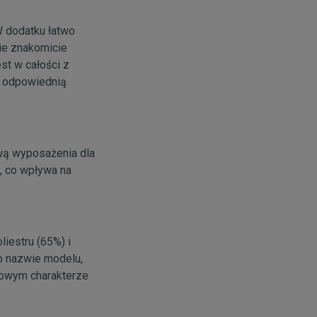
W dodatku łatwo
ie znakomicie
st w całości z
a odpowiednią
awą wyposażenia dla
), co wpływa na
iestru (65%) i
o nazwie modelu,
towym charakterze