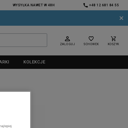
WYSYŁKA NAWET W 48H
+48 12 681 84 55
×
ZALOGUJ
SCHOWEK
KOSZYK
ARKI
KOLEKCJE
nd
ajlepiej
nd