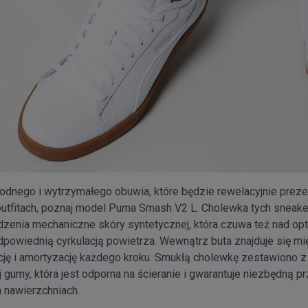
odnego i wytrzymałego obuwia, które będzie rewelacyjnie preze
utfitach, poznaj model Puma Smash V2 L. Cholewka tych sneak
dzenia mechaniczne skóry syntetycznej, która czuwa też nad o
owiednią cyrkulacją powietrza. Wewnątrz buta znajduje się mię
cję i amortyzację każdego kroku. Smukłą cholewkę zestawiono 
gumy, która jest odporna na ścieranie i gwarantuje niezbędną 
 nawierzchniach.