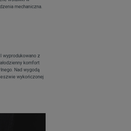
odzenia mechaniczna.
 II wyprodukowano z
całodzienny komfort
tylnego. Nad wygodą
odeszwie wykończonej