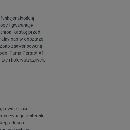
 funkcjonalnością
opy i gwarantuje
chroni kostkę przed
cjalny pas w obszarze
szczono zaawansowaną
odel Puma Persist XT
tach kolorystycznych,
ę również jako
rzewiewnego materiału
dego detalu
czne wstawki w