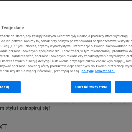
 Slipstream
38
i
i
kie sneakersy
Dickies
Crocs
Jordan
The North Face
Reebok
Old Skool
38,5
gnacja obuwia
rki
Fila
DC
Lacoste
Tommy Hilfiger
Umbro
ODZIEŻ
 SK8-HI
ki zimowe
gnacja obuwia
Hoodrich
Dickies
McKenzie
Timberland
Supply & Dema
 Twoje dane
XS
nstock Arizona
iczki i szaliki
ki zimowe
Jordan
Ellesse
New Balance
Vans
The North Face
zelkich starań, aby zakupy naszych Klientów były udane, a produkty, które wybierają – n
S
erland 6
do ich potrzeb. Robimy to jednak przy pełnym poszanowaniu bezpieczeństwa wszystki
iczki i szaliki
Lacoste
Fila
New Era
Timberland
liknij „OK”, jeśli chcesz, abyśmy wykorzystywali informacje o Twoich zachowaniach na
M
rland Field Trekker
wania personalizowanych specjalnie dla Ciebie treści, w tym rekomendacji produktów
Levi's
Hoodrich
Nike
Under Armour
otrzeb i zainteresowań, spersonalizowanych reklam czy zapamiętywanie wybranych pref
rland Euro Sprint
uma - przegląd streetwearowych modeli
New Balance
Helly Hansen
Puma
Vans
i możesz zmienić swoją decyzję i ustawienia dotyczące plików cookie wybierając „Dosto
ymywać spersonalizowanej oferty produktów, dopasowanych do Twoich preferencji, wyb
New Era
Jordan
Reebok
W celu uzyskania więcej informacji, przeczytaj naszą
politykę prywatności.
Nike
Lacoste
Umbro
sce cieszy się zainteresowaniem wśród panów w różnym w
gdyś zajmowały się produkcją butów przeznaczonych do upr
Puma
Levi's
Vans
tosuj
Odrzuć wszystkie
kutecznie wykorzystują ten trend i wypuszczają sporo ciek
serca miłośników mody ulicznej. Sprawdź nasze propozycje
stylu i zainspiruj się!
XT