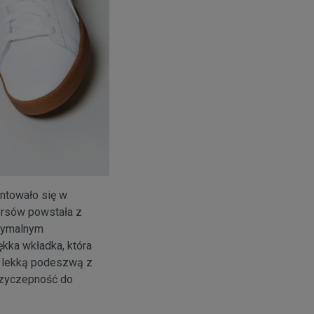
ntowało się w
ersów powstała z
ptymalnym
kka wkładka, która
z lekką podeszwą z
przyczepność do