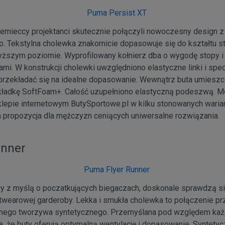
iemieccy projektanci skutecznie połączyli nowoczesny design z
. Tekstylna cholewka znakomicie dopasowuje się do kształtu st
wyższym poziomie. Wyprofilowany kołnierz dba o wygodę stopy i 
mi. W konstrukcji cholewki uwzględniono elastyczne linki i spe
 przekładać się na idealne dopasowanie. Wewnątrz buta umie
kładkę SoftFoam+. Całość uzupełniono elastyczną podeszwą. M
lepie internetowym ButySportowe.pl w kilku stonowanych warian
na propozycja dla mężczyzn ceniących uniwersalne rozwiązania.
unner
ły z myślą o poczatkujących biegaczach, doskonale sprawdzą si
etwearowej garderoby. Lekka i smukła cholewka to połączenie p
idnego tworzywa syntetycznego. Przemyślana pod względem każ
a, że buty oferują optymalną wentylację i dopasowanie. Syntety