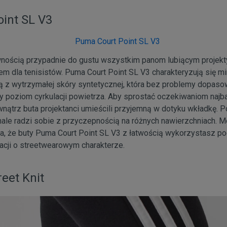
int SL V3
wnością przypadnie do gustu wszystkim panom lubiącym projekt
m dla tenisistów. Puma Court Point SL V3 charakteryzują się m
 z wytrzymałej skóry syntetycznej, która bez problemy dopasow
 poziom cyrkulacji powietrza. Aby sprostać oczekiwaniom najb
nątrz buta projektanci umieścili przyjemną w dotyku wkładkę. 
ale radzi sobie z przyczepnością na różnych nawierzchniach.
ia, że buty Puma Court Point SL V3 z łatwością wykorzystasz
acji o streetwearowym charakterze.
eet Knit