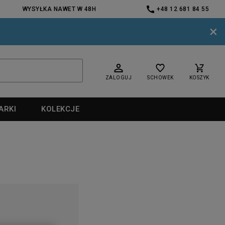
WYSYŁKA NAWET W 48H
+48 12 681 84 55
×
ZALOGUJ
SCHOWEK
KOSZYK
ARKI
KOLEKCJE
nd
nd