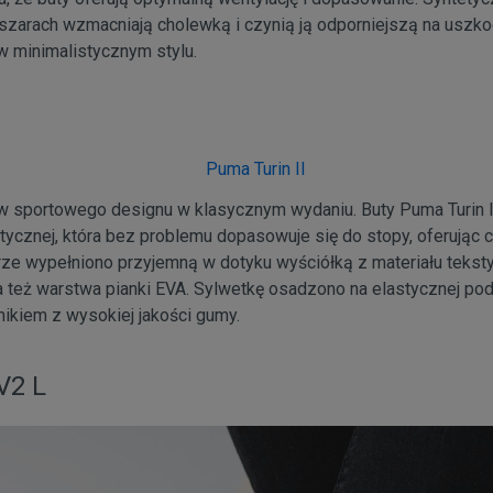
szarach wzmacniają cholewką i czynią ją odporniejszą na uszk
w minimalistycznym stylu.
ów sportowego designu w klasycznym wydaniu. Buty Puma Turin
etycznej, która bez problemu dopasowuje się do stopy, oferując 
rze wypełniono przyjemną w dotyku wyściółką z materiału teks
 też warstwa pianki EVA. Sylwetkę osadzono na elastycznej p
ikiem z wysokiej jakości gumy.
V2 L