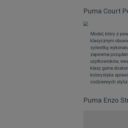
Puma Court Po
Model, który z pe
klasycznym obuwie
sylwetką wykonaną
zapewnia pożądany
użytkowników, wew
klasy guma doskon
kolorystyka spraw
codziennych styliz
Puma Enzo Str