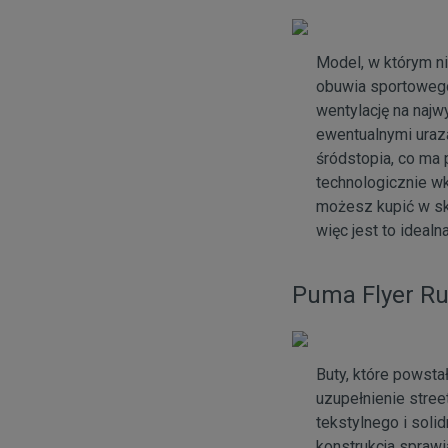
Model, w którym n
obuwia sportowego
wentylację na naj
ewentualnymi uraza
śródstopia, co ma
technologicznie w
możesz kupić w sk
więc jest to ideal
Puma Flyer R
Buty, które powsta
uzupełnienie stre
tekstylnego i sol
konstrukcja sprawi