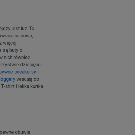
jszy jest luz. To
powraca na nowo,
z więcej
 są buty o
w nich również
rzystwie dziecięcej
sywne sneakersy
i
joggery
wracają do
-shirt i lekka kurtka
zapewne obuwia