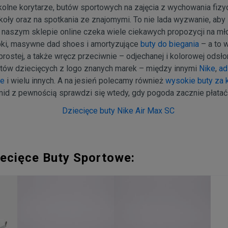
olne korytarze, butów sportowych na zajęcia z wychowania fiz
oły oraz na spotkania ze znajomymi. To nie lada wyzwanie, aby 
 naszym sklepie online czeka wiele ciekawych propozycji na m
pki, masywne dad shoes i amortyzujące
buty do biegania
– a to 
 prostej, a także wręcz przeciwnie – odjechanej i kolorowej odsło
tów dziecięcych z logo znanych marek – między innymi
Nike
,
ad
se
i wielu innych. A na jesień polecamy również
wysokie buty za k
id z pewnością sprawdzi się wtedy, gdy pogoda zacznie płatać 
ecięce Buty Sportowe: