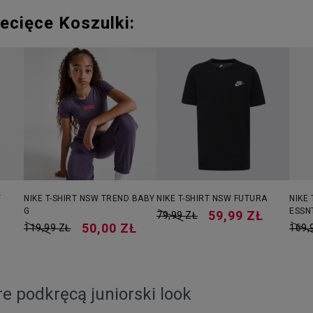
ecięce Koszulki:
T
NIKE T-SHIRT NSW TREND BABY
NIKE T-SHIRT NSW FUTURA
NIKE 
G
ESSN
59,99 ZŁ
79,99 ZŁ
50,00 ZŁ
119,99 ZŁ
169,
re podkręcą juniorski look