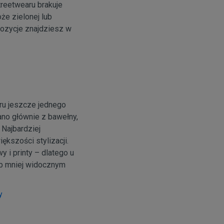
treetwearu brakuje
że zielonej lub
ozycje znajdziesz w
ru jeszcze jednego
nano głównie z bawełny,
 Najbardziej
ększości stylizacji.
 i printy – dlatego u
ub mniej widocznym