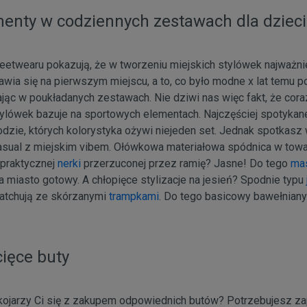
enty w codziennych zestawach dla dzieci
reetwearu pokazują, że w tworzeniu miejskich stylówek najważnie
awia się na pierwszym miejscu, a to, co było modne x lat temu 
ąc w poukładanych zestawach. Nie dziwi nas więc fakt, że cora
ylówek bazuje na sportowych elementach. Najczęściej spotykane
zie, których kolorystyka ożywi niejeden set. Jednak spotkasz 
casual z miejskim vibem. Ołówkowa materiałowa spódnica w towa
 praktycznej
nerki
przerzuconej przez ramię? Jasne! Do tego
ma
 miasto gotowy. A chłopięce stylizacje na jesień? Spodnie typu
matchują ze skórzanymi
trampkami
. Do tego basicowy bawełniany T
cięce buty
kojarzy Ci się z zakupem odpowiednich butów? Potrzebujesz 