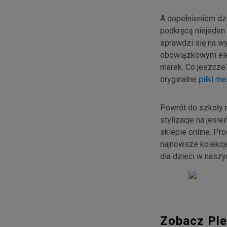
A dopełnieniem dzi
podkręcą niejeden
sprawdzi się na wy
obowiązkowym ele
marek. Co jeszcz
oryginalne
piłki m
Powrót do szkoły 
stylizacje na jesi
sklepie online. Pr
najnowsze kolekcje
dla dzieci w naszy
Zobacz Ple