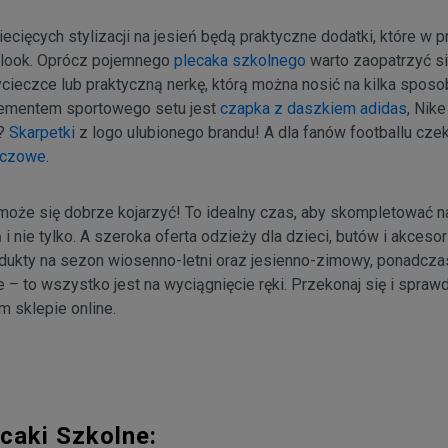
ecięcych stylizacji na jesień będą praktyczne dodatki, które w 
 look. Oprócz pojemnego
plecaka szkolnego
warto zaopatrzyć si
cieczce lub praktyczną nerkę, którą można nosić na kilka spos
mentem sportowego setu jest
czapka z daszkiem adidas
, Nik
e?
Skarpetki
z logo ulubionego brandu! A dla fanów footballu cze
eczowe
.
może się dobrze kojarzyć! To idealny czas, aby skompletować n
eń i nie tylko. A szeroka oferta odzieży dla dzieci, butów i akce
odukty na sezon wiosenno-letni oraz jesienno-zimowy, ponadcza
 – to wszystko jest na wyciągnięcie ręki. Przekonaj się i spraw
m sklepie online.
caki Szkolne: