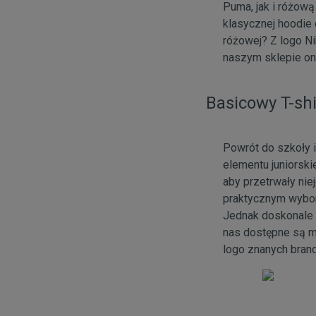
Puma, jak i różową
klasycznej hoodie 
różowej? Z logo N
naszym sklepie onl
Basicowy T-shi
Powrót do szkoły 
elementu juniorsk
aby przetrwały nie
praktycznym wyb
Jednak doskonale r
nas dostępne są m
logo znanych bran