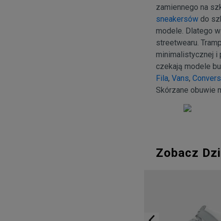
zamiennego na szk
sneakersów
do szk
modele. Dlatego w
streetwearu. Tram
minimalistycznej i
czekają modele bu
Fila
,
Vans
,
Conver
Skórzane obuwie m
Zobacz Dzi