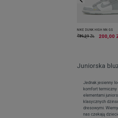
SKY JORDAN 1
NIKE DUNK HIGH NN GS
194,99 ZŁ
200,00 
329,99 ZŁ
489,99 ZŁ
Juniorska blu
Jednak jesienny lo
komfort termiczny
elementami juniors
klasycznych dżins
dresowymi. Wiemy,
nas czekają dzieci