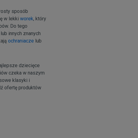
prosty sposób
ę w lekki
worek
, który
obów. Do tego
e lub innych znanych
kają
ochraniacze
lub
ajlepsze dziecięce
soriów czeka w naszym
sowe klasyki i
dź ofertę produktów