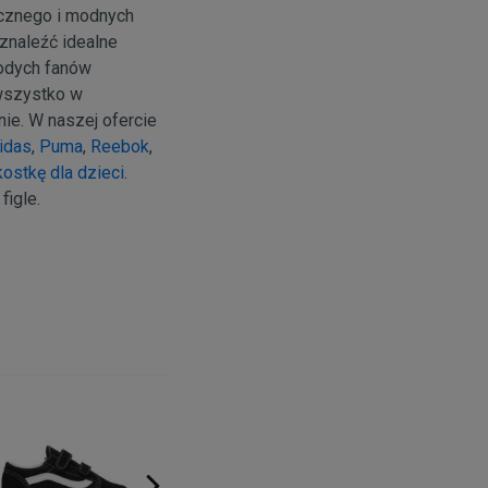
ycznego i modnych
znaleźć idealne
łodych fanów
wszystko w
nie. W naszej ofercie
idas
,
Puma
,
Reebok
,
ostkę dla dzieci
.
figle.