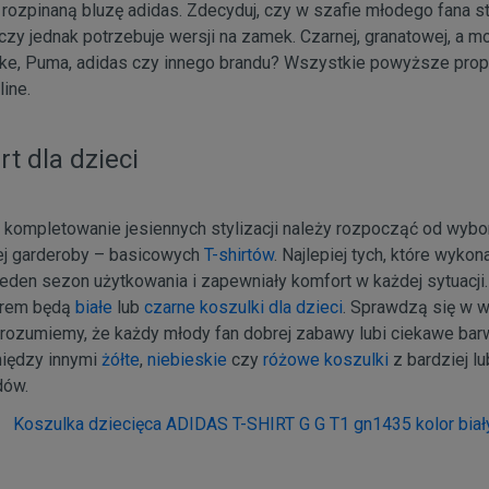
 rozpinaną bluzę adidas. Zdecyduj, czy w szafie młodego fana s
czy jednak potrzebuje wersji na zamek. Czarnej, granatowej, a mo
ike, Puma, adidas czy innego brandu? Wszystkie powyższe prop
ine.
rt dla dzieci
i kompletowanie jesiennych stylizacji należy rozpocząć od wybo
iej garderoby – basicowych
T-shirtów
. Najlepiej tych, które wyko
jeden sezon użytkowania i zapewniały komfort w każdej sytuacji.
orem będą
białe
lub
czarne koszulki dla dzieci
. Sprawdzą się w wi
ozumiemy, że każdy młody fan dobrej zabawy lubi ciekawe barwy
iędzy innymi
żółte
,
niebieskie
czy
różowe koszulki
z bardziej l
dów.