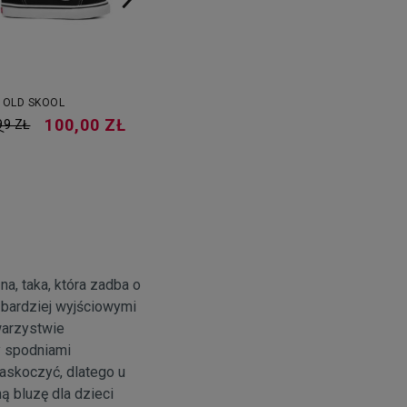
 OLD SKOOL
NIKE HUARACHE RUN
CONVERSE ALL 
100,00 ZŁ
289,99 ZŁ
1
99 ZŁ
499,99 ZŁ
239,99 ZŁ
na, taka, która zadba o
bardziej wyjściowymi
owarzystwie
y spodniami
askoczyć, dlatego u
ą bluzę dla dzieci