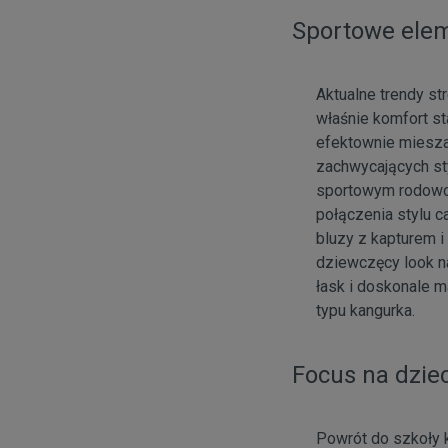
Sportowe elem
Aktualne trendy st
właśnie komfort st
efektownie mieszaj
zachwycających st
sportowym rodowod
połączenia stylu 
bluzy z kapturem i
dziewczęcy look na
łask i doskonale 
typu kangurka.
Focus na dzie
Powrót do szkoły 