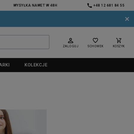
WYSYŁKA NAWET W 48H
+48 12 681 84 55
×
ZALOGUJ
SCHOWEK
KOSZYK
ARKI
KOLEKCJE
nd
nd