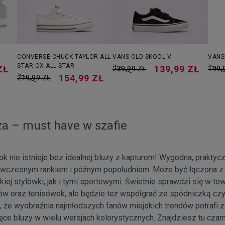
CONVERSE CHUCK TAYLOR ALL
VANS OLD SKOOL V
VANS
STAR OX ALL STAR
ZŁ
139,99 ZŁ
239,99 ZŁ
199,
154,99 ZŁ
219,99 ZŁ
za – must have w szafie
ok nie istnieje bez idealnej bluzy z kapturem! Wygodna, praktycz
 wczesnym rankiem i późnym popołudniem. Może być łączona z 
kiej stylówki, jak i tymi sportowymi. Świetnie sprawdzi się w t
ów oraz tenisówek, ale będzie też współgrać ze spódniczką cz
 że wyobraźnia najmłodszych fanów miejskich trendów potrafi z
ęce bluzy w wielu wersjach kolorystycznych. Znajdziesz tu czarn