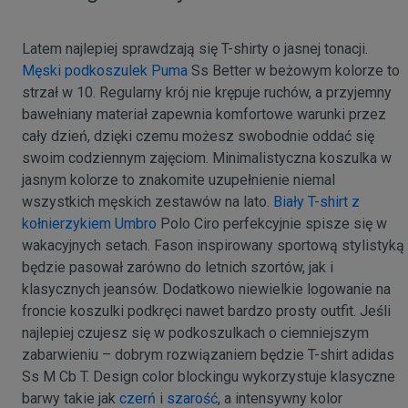
Latem najlepiej sprawdzają się T-shirty o jasnej tonacji.
Męski podkoszulek Puma
Ss Better w beżowym kolorze to
strzał w 10. Regularny krój nie krępuje ruchów, a przyjemny
bawełniany materiał zapewnia komfortowe warunki przez
cały dzień, dzięki czemu możesz swobodnie oddać się
swoim codziennym zajęciom. Minimalistyczna koszulka w
jasnym kolorze to znakomite uzupełnienie niemal
wszystkich męskich zestawów na lato.
Biały T-shirt z
kołnierzykiem Umbro
Polo Ciro perfekcyjnie spisze się w
wakacyjnych setach. Fason inspirowany sportową stylistyką
będzie pasował zarówno do letnich szortów, jak i
klasycznych jeansów. Dodatkowo niewielkie logowanie na
froncie koszulki podkręci nawet bardzo prosty outfit. Jeśli
najlepiej czujesz się w podkoszulkach o ciemniejszym
zabarwieniu – dobrym rozwiązaniem będzie T-shirt adidas
Ss M Cb T. Design color blockingu wykorzystuje klasyczne
barwy takie jak
czerń
i
szarość
, a intensywny kolor