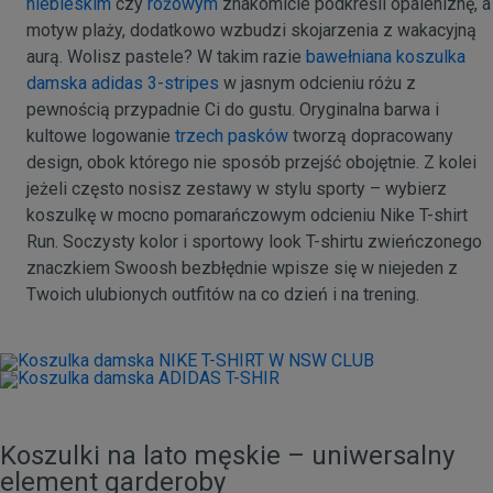
niebieskim
czy
różowym
znakomicie podkreśli opaleniznę, a
motyw plaży, dodatkowo wzbudzi skojarzenia z wakacyjną
aurą. Wolisz pastele? W takim razie
bawełniana koszulka
damska adidas 3-stripes
w jasnym odcieniu różu z
pewnością przypadnie Ci do gustu. Oryginalna barwa i
kultowe logowanie
trzech pasków
tworzą dopracowany
design, obok którego nie sposób przejść obojętnie. Z kolei
jeżeli często nosisz zestawy w stylu sporty – wybierz
koszulkę w mocno pomarańczowym odcieniu Nike T-shirt
Run. Soczysty kolor i sportowy look T-shirtu zwieńczonego
znaczkiem Swoosh bezbłędnie wpisze się w niejeden z
Twoich ulubionych outfitów na co dzień i na trening.
Koszulki na lato męskie – uniwersalny
element garderoby