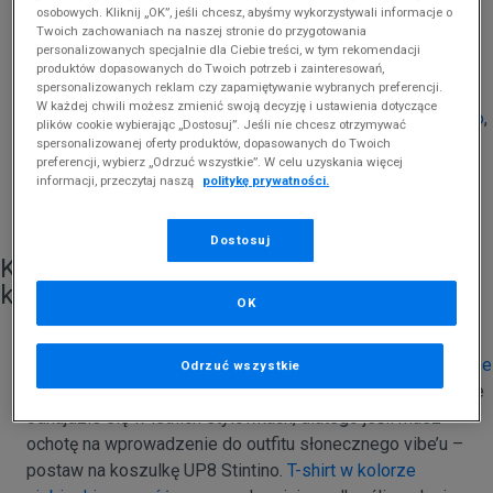
ciepłych kurtek
czy
bluz
i założenie ulubionego
T-shirtu
.
osobowych. Kliknij „OK”, jeśli chcesz, abyśmy wykorzystywali informacje o
Twoich zachowaniach na naszej stronie do przygotowania
Koszulki bawełniane
są uniwersalne i dlatego często
personalizowanych specjalnie dla Ciebie treści, w tym rekomendacji
stanowią podstawę wakacyjnych setów. Modele basic, z
produktów dopasowanych do Twoich potrzeb i zainteresowań,
spersonalizowanych reklam czy zapamiętywanie wybranych preferencji.
nadrukiem lub z logo marki doskonale uzupełnią niemal
W każdej chwili możesz zmienić swoją decyzję i ustawienia dotyczące
wszystkie stylizacje. Wśród propozycji
Nike
,
adidas
,
Umbro
,
plików cookie wybierając „Dostosuj”. Jeśli nie chcesz otrzymywać
Feewear
,
Up8
czy
Puma
z pewnością znajdziesz model,
spersonalizowanej oferty produktów, dopasowanych do Twoich
preferencji, wybierz „Odrzuć wszystkie”. W celu uzyskania więcej
który w stu procentach spełni Twoje oczekiwania. Jakie
informacji, przeczytaj naszą
politykę prywatności.
koszulki warto mieć w swojej szafie? Oto nasi faworyci!
Dostosuj
Koszulki letnie damskie – postaw na
kolor!
OK
Świetnym rozwiązaniem na ciepłe miesiące są
wielobarwne
Odrzuć wszystkie
T-shirty
. Podkoszulek w intensywnym odcieniu perfekcyjnie
odnajdzie się w letnich stylówkach, dlatego jeśli masz
ochotę na wprowadzenie do outfitu słonecznego vibe’u –
postaw na koszulkę UP8 Stintino.
T-shirt w kolorze