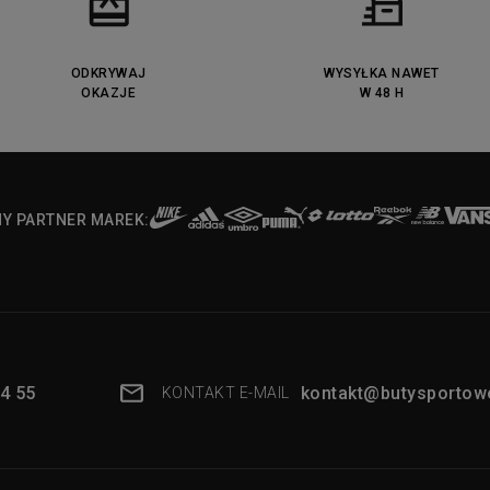
ODKRYWAJ
WYSYŁKA NAWET
OKAZJE
W 48 H
NY PARTNER MAREK:
4 55
kontakt@butysportowe
KONTAKT E-MAIL