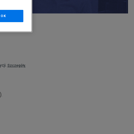
OK
nd
cji.
Szczegóły.
).