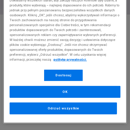
Dokładamy wszelkich starań, aby zakupy naszych Klientów były udane, a
produkty, które wybierają – najlepiej dopasowane do ich potrzeb. Robimy to
jednak przy pełnym poszanowaniu bezpieczeństwa wszystkich danych
osobowych. Kliknij „OK”, jeśli chcesz, abyśmy wykorzystywali informacje o
* Zdjęcie poglądowe
Twoich zachowaniach na naszej stronie do przygotowania
personalizowanych specjalnie dla Ciebie treści, w tym rekomendacji
ELEMENT T-SHIRT ELEMENT LOGO SS W
produktów dopasowanych do Twoich potrzeb i zainteresowań,
spersonalizowanych reklam czy zapamiętywanie wybranych preferencji.
W każdej chwili możesz zmienić swoją decyzję i ustawienia dotyczące
Produkt pochodzi z końcówek aktualnych kolekcji, ubiegłych
plików cookie wybierając „Dostosuj”. Jeśli nie chcesz otrzymywać
sezonów lub z ekspozycji.
Szczegóły.
spersonalizowanej oferty produktów, dopasowanych do Twoich
preferencji, wybierz „Odrzuć wszystkie”. W celu uzyskania więcej
informacji, przeczytaj naszą
politykę prywatności.
29,99
zł
0
zł
cena rekomendowana przez producenta
Dostosuj
PRODUKT NIEDOSTĘPNY
OK
Jeśli artykuł będzie ponownie dostępny, otrzymasz od nas
powiadomienie.
Odrzuć wszystkie
Wybierz rozmiar
Powiadom o
XS