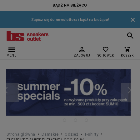
BĄDŹ NA BIEŻĄCO
×
Zapisz się do newslettera i bądź na bieżąco!
MENU
ZALOGUJ
SCHOWEK
KOSZYK
›
›
›
›
Strona główna
Damskie
Odzież
T-shirty
ELEMENT T-SHIRT ELEMENT LOGO SS W