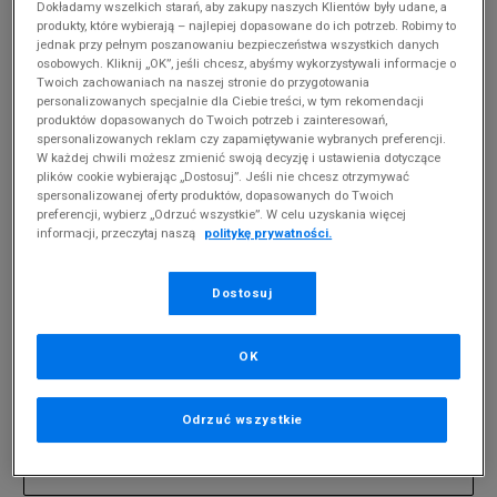
Dokładamy wszelkich starań, aby zakupy naszych Klientów były udane, a
produkty, które wybierają – najlepiej dopasowane do ich potrzeb. Robimy to
jednak przy pełnym poszanowaniu bezpieczeństwa wszystkich danych
DZIECIĘCE FEEWEAR BAMBI
(
0
)
osobowych. Kliknij „OK”, jeśli chcesz, abyśmy wykorzystywali informacje o
Twoich zachowaniach na naszej stronie do przygotowania
Produkty pochodzą z końcówek aktualnych
personalizowanych specjalnie dla Ciebie treści, w tym rekomendacji
kolekcji, ubiegłych sezonów lub z ekspozycji.
produktów dopasowanych do Twoich potrzeb i zainteresowań,
Szczegóły.
spersonalizowanych reklam czy zapamiętywanie wybranych preferencji.
W każdej chwili możesz zmienić swoją decyzję i ustawienia dotyczące
plików cookie wybierając „Dostosuj”. Jeśli nie chcesz otrzymywać
Zmień treść wyszukiwanej frazy.
spersonalizowanej oferty produktów, dopasowanych do Twoich
preferencji, wybierz „Odrzuć wszystkie”. W celu uzyskania więcej
Spróbuj użyć mniejszej ilości filtrów (usuń mniej
informacji, przeczytaj naszą
politykę prywatności.
istotne).
Powrót do sklepu
Dostosuj
OK
Zapisz się do newslettera
Odrzuć wszystkie