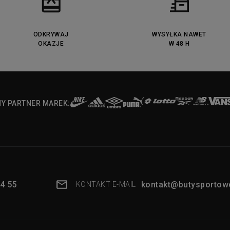
ODKRYWAJ
WYSYŁKA NAWET
OKAZJE
W 48 H
NY PARTNER MAREK:
4 55
kontakt@butysportowe
KONTAKT E-MAIL