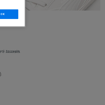
OK
nd
cji.
Szczegóły.
).