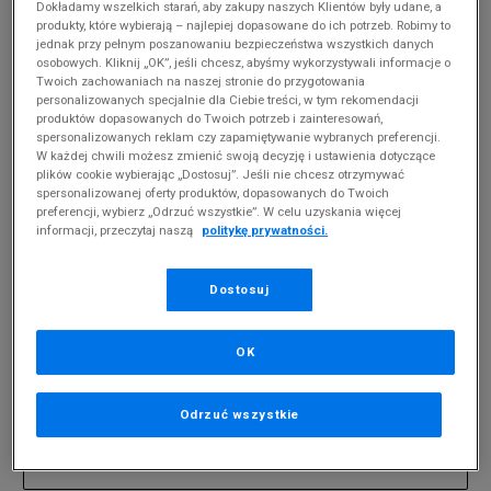
Dokładamy wszelkich starań, aby zakupy naszych Klientów były udane, a
produkty, które wybierają – najlepiej dopasowane do ich potrzeb. Robimy to
jednak przy pełnym poszanowaniu bezpieczeństwa wszystkich danych
MĘSKIE FEEWEAR TUMBA
(
0
)
osobowych. Kliknij „OK”, jeśli chcesz, abyśmy wykorzystywali informacje o
Twoich zachowaniach na naszej stronie do przygotowania
Produkty pochodzą z końcówek aktualnych
personalizowanych specjalnie dla Ciebie treści, w tym rekomendacji
kolekcji, ubiegłych sezonów lub z ekspozycji.
produktów dopasowanych do Twoich potrzeb i zainteresowań,
Szczegóły.
spersonalizowanych reklam czy zapamiętywanie wybranych preferencji.
W każdej chwili możesz zmienić swoją decyzję i ustawienia dotyczące
plików cookie wybierając „Dostosuj”. Jeśli nie chcesz otrzymywać
Zmień treść wyszukiwanej frazy.
spersonalizowanej oferty produktów, dopasowanych do Twoich
preferencji, wybierz „Odrzuć wszystkie”. W celu uzyskania więcej
Spróbuj użyć mniejszej ilości filtrów (usuń mniej
informacji, przeczytaj naszą
politykę prywatności.
istotne).
Powrót do sklepu
Dostosuj
OK
Zapisz się do newslettera
Odrzuć wszystkie