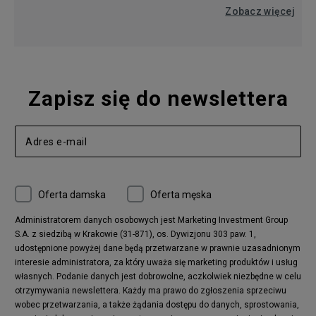
konstrukcję, która uważana jest za jedną z najlepszych
Zobacz więcej
możliwych m.in. ze względu na fakt, że zapewnia stopom
oraz nogom zwiększoną stabilizację. Lekkie, elastyczne
cholewki wykonane zostały z wysokiej jakości skóry
syntetycznej, która wzbogacona została o perforacje
umieszczone w obrębie palców oraz na panelach bocznych
sneakersów. To właśnie dzięki nim masz zapewniony
optymalny przepływ powietrza i higieniczne warunki.
Zapisz się do newslettera
Materiałowa wyściółka i watowany kołnierz zwiększają
wygodę użytkowania, podobnie jak odporna na ścieranie
podeszwa ze sztucznego tworzywa, która od spodu
wykończona jest warstwą bieżnika w jodełkę. Idealne
dopasowanie do własnych preferencji zapewnia klasyczny
system sznurowania, który dodatkowo dopełnia zapięcie na
regulowany rzep. Unikalny styl retro wpisuje się w
najgorętsze, obowiązujące obecnie streetwearowe trendy,
Oferta damska
Oferta męska
tak więc możesz mieć pewność, że każdy Twój outfit będzie
wyglądać bardzo modnie. Zobacz na jaką kolorystkę
Administratorem danych osobowych jest Marketing Investment Group
powstawiła Fila w modelu Vulc 13 i wybierz tą, która
S.A. z siedzibą w Krakowie (31-871), os. Dywizjonu 303 paw. 1,
najbardziej Ci się podoba.
udostępnione powyżej dane będą przetwarzane w prawnie uzasadnionym
interesie administratora, za który uważa się marketing produktów i usług
własnych. Podanie danych jest dobrowolne, aczkolwiek niezbędne w celu
otrzymywania newslettera. Każdy ma prawo do zgłoszenia sprzeciwu
wobec przetwarzania, a także żądania dostępu do danych, sprostowania,