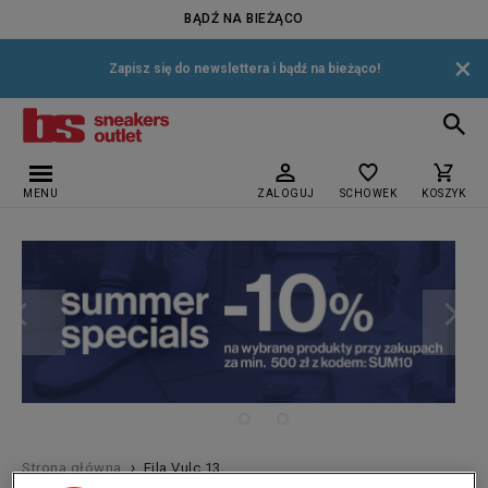
BĄDŹ NA BIEŻĄCO
×
Zapisz się do newslettera i bądź na bieżąco!
MENU
ZALOGUJ
SCHOWEK
KOSZYK
›
Strona główna
Fila Vulc 13