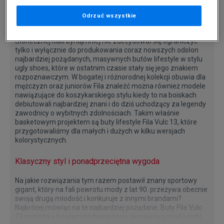
prosto z lat 80.? Jeżeli na takim właśnie looku Ci zależy, to nie
szukaj już dalej, ponieważ w sklepie ButySportowe.pl czeka
Odrzuć wszystkie
na Ciebie prawdziwa perełka od nikogo innego jak… marki Fila.
Sportowy brand, który narodził się kilkadziesiąt lat temu w
Słonecznej Italii bynajmniej nie zdecydował się ograniczyć
tylko i wyłącznie do produkowania coraz nowszych odsłon
najbardziej pożądanych, masywnych butów lifestyle w stylu
ugly shoes, które w ostatnim czasie stały się jego znakiem
rozpoznawczym. W bogatej i różnorodnej kolekcji obuwia dla
mężczyzn oraz juniorów Fila znaleźć można również modele
nawiązujące do koszykarskiego stylu kiedy to na boiskach
debiutowali najbardziej znani i do dziś uchodzący za legendy
zawodnicy o wybitnych zdolnościach. Takim właśnie
basketowym projektem są buty lifestyle Fila Vulc 13, które
przygotowaliśmy dla małych i dużych w kilku wersjach
kolorystycznych.
Klasyczny styl i ponadprzeciętna wygoda
Na jakie rozwiązania tym razem postawił znany sportowy
gigant, który na fali powrotu mody z lat 90. przeżywa obecnie
swoją drugą młodość i konkuruje z innymi brandami?
Najkrócej mówiąc na te najbardziej pożądane. Buty Fila Vulc
13 posiadają bowiem podwyższoną, sięgającą ponad kostki