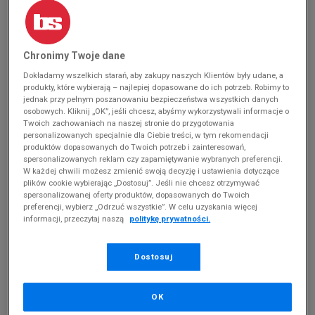
FILA VULC 13
(
0
)
Chronimy Twoje dane
Produkty pochodzą z końcówek aktualnych
kolekcji, ubiegłych sezonów lub z ekspozycji.
Dokładamy wszelkich starań, aby zakupy naszych Klientów były udane, a
Szczegóły.
produkty, które wybierają – najlepiej dopasowane do ich potrzeb. Robimy to
jednak przy pełnym poszanowaniu bezpieczeństwa wszystkich danych
osobowych. Kliknij „OK”, jeśli chcesz, abyśmy wykorzystywali informacje o
Zmień treść wyszukiwanej frazy.
Twoich zachowaniach na naszej stronie do przygotowania
personalizowanych specjalnie dla Ciebie treści, w tym rekomendacji
Spróbuj użyć mniejszej ilości filtrów (usuń mniej
produktów dopasowanych do Twoich potrzeb i zainteresowań,
istotne).
spersonalizowanych reklam czy zapamiętywanie wybranych preferencji.
W każdej chwili możesz zmienić swoją decyzję i ustawienia dotyczące
plików cookie wybierając „Dostosuj”. Jeśli nie chcesz otrzymywać
Powrót do sklepu
spersonalizowanej oferty produktów, dopasowanych do Twoich
preferencji, wybierz „Odrzuć wszystkie”. W celu uzyskania więcej
informacji, przeczytaj naszą
politykę prywatności.
Fila Vulc 13 – projekt inny niż wszystkie
Dostosuj
Lubisz futurystyczne sneakersy, ale chętnie sięgnąłbyś po
bardziej klasyczny model? A co powiesz na sneakersy, które
OK
wyglądają jakby teleportowały się do współczesnej mody