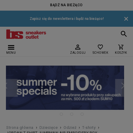
BĄDŹ NA BIEŻĄCO
×
Zapisz się do newslettera i bądź na bieżąco!
MENU
ZALOGUJ
SCHOWEK
KOSZYK
›
›
›
›
Strona główna
Dziecięce
Odzież
T-shirty
JORDAN T-SHIRT JUMPMAN AIR EMROIDERY BOY