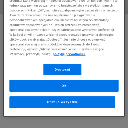
produkty, które wybierają – najlepiej dopasowane do ich potrzeb. Robimy to
jednak przy pełnym poszanowaniu bezpieczeństwa wszystkich danych
osobowych. Kliknij „OK”, jeśli chcesz, abyśmy wykorzystywali informacje o
Twoich zachowaniach na naszej stronie do przygotowania
* Zdjęcie poglądowe
personalizowanych specjalnie dla Ciebie treści, w tym rekomendacji
produktów dopasowanych do Twoich potrzeb i zainteresowań,
JORDAN T-SHIRT JUMPMAN AIR
spersonalizowanych reklam czy zapamiętywanie wybranych preferencji.
EMROIDERY BOY
W każdej chwili możesz zmienić swoją decyzję i ustawienia dotyczące
plików cookie wybierając „Dostosuj”. Jeśli nie chcesz otrzymywać
spersonalizowanej oferty produktów, dopasowanych do Twoich
Produkt pochodzi z końcówek aktualnych kolekcji, ubiegłych
preferencji, wybierz „Odrzuć wszystkie”. W celu uzyskania więcej
sezonów lub z ekspozycji.
Szczegóły.
informacji, przeczytaj naszą
politykę prywatności.
50
zł
Dostosuj
0
zł
cena rekomendowana przez producenta
OK
PRODUKT NIEDOSTĘPNY
Jeśli artykuł będzie ponownie dostępny, otrzymasz od nas
powiadomienie.
Odrzuć wszystkie
Wybierz rozmiar