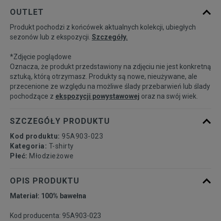
Rozmiary EU
Rozmiary US
OUTLET
Produkt pochodzi z końcówek aktualnych kolekcji, ubiegłych
128 -132 cm
Powiadom o dostępności
sezonów lub z ekspozycji.
Szczegóły.
*Zdjęcie poglądowe
132 - 147 cm
Powiadom o dostępności
Oznacza, że produkt przedstawiony na zdjęciu nie jest konkretną
sztuką, którą otrzymasz. Produkty są nowe, nieużywane, ale
przecenione ze względu na możliwe ślady przebarwień lub ślady
147 - 163 cm
Powiadom o dostępności
pochodzące z
ekspozycji powystawowej
oraz na swój wiek.
163 - 175 cm
Powiadom o dostępności
SZCZEGÓŁY PRODUKTU
Kod produktu:
95A903-023
Kategoria:
T-shirty
Płeć:
Młodzieżowe
OPIS PRODUKTU
Materiał: 100% bawełna
Kod producenta: 95A903-023