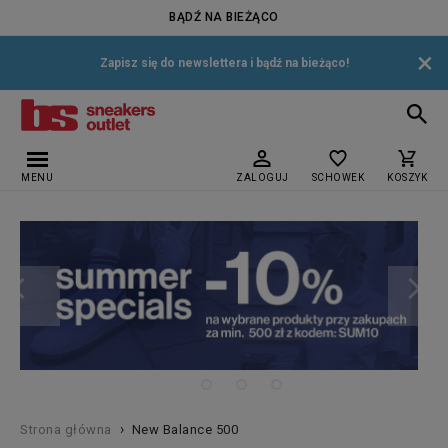
BĄDŹ NA BIEŻĄCO
×
Zapisz się do newslettera i bądź na bieżąco!
MENU
ZALOGUJ
SCHOWEK
KOSZYK
›
Strona główna
New Balance 500