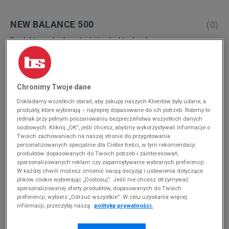
NEW BALANCE 500
(
0
)
Produkty pochodzą z końcówek aktualnych
kolekcji, ubiegłych sezonów lub z ekspozycji.
Szczegóły.
Chronimy Twoje dane
Zmień treść wyszukiwanej frazy.
Spróbuj użyć mniejszej ilości filtrów (usuń mniej
Dokładamy wszelkich starań, aby zakupy naszych Klientów były udane, a
produkty, które wybierają – najlepiej dopasowane do ich potrzeb. Robimy to
istotne).
jednak przy pełnym poszanowaniu bezpieczeństwa wszystkich danych
osobowych. Kliknij „OK”, jeśli chcesz, abyśmy wykorzystywali informacje o
Powrót do sklepu
Twoich zachowaniach na naszej stronie do przygotowania
personalizowanych specjalnie dla Ciebie treści, w tym rekomendacji
produktów dopasowanych do Twoich potrzeb i zainteresowań,
spersonalizowanych reklam czy zapamiętywanie wybranych preferencji.
W każdej chwili możesz zmienić swoją decyzję i ustawienia dotyczące
Sneakersy New Balance 500
plików cookie wybierając „Dostosuj”. Jeśli nie chcesz otrzymywać
spersonalizowanej oferty produktów, dopasowanych do Twoich
preferencji, wybierz „Odrzuć wszystkie”. W celu uzyskania więcej
informacji, przeczytaj naszą
politykę prywatności.
Ceniona w różnych zakątkach świata
marka New Balance
ma
na swoim koncie mnóstwo modeli butów, które przeszły do
klasyki obuwniczej historii. Jednym z najbardziej klasycznych