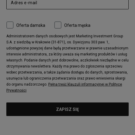
Twoje oczekiwania.
bieżnik, przyczepność na każdym typie nawierzchni masz jak
niezmienne pozostają trzy cechy - wygoda, komfort i
w banku! O dodatkowe wsparcie i stabilność projektanci
bezpieczeństwo! Dzięki nim Twój trening będzie
oregońskiego brandu zadbali, wykorzystując boczne,
nieporównywalnie bardziej skuteczny!
gumowe panele, które umieścili na bokach cholewki. Dzięki
Oferta damska
Oferta męska
temu pewnie stawiasz każdy krok, a Twoja stopa przez cały
trening odczuwa wsparcie!
Administratorem danych osobowych jest Marketing Investment Group
S.A. z siedzibą w Krakowie (31-871), os. Dywizjonu 303 paw. 1,
udostępnione powyżej dane będą przetwarzane w prawnie uzasadnionym
interesie administratora, za który uważa się marketing produktów i usług
własnych. Podanie danych jest dobrowolne, aczkolwiek niezbędne w celu
otrzymywania newslettera. Każdy ma prawo do zgłoszenia sprzeciwu
wobec przetwarzania, a także żądania dostępu do danych, sprostowania,
usunięcia lub ograniczenia przetwarzania oraz prawo wniesienia skargi
do organu nadzorczego.
Pełna treść klauzuli informacyjnej w Polityce
Prywatności