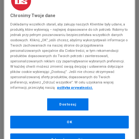
MĘSKIE NIKE ARROWZ
(
0
)
Chronimy Twoje dane
Produkty pochodzą z końcówek aktualnych
Dokładamy wszelkich starań, aby zakupy naszych Klientów były udane, a
produkty, które wybierają – najlepiej dopasowane do ich potrzeb. Robimy to
kolekcji, ubiegłych sezonów lub z ekspozycji.
jednak przy pełnym poszanowaniu bezpieczeństwa wszystkich danych
Szczegóły.
osobowych. Kliknij „OK”, jeśli chcesz, abyśmy wykorzystywali informacje o
Twoich zachowaniach na naszej stronie do przygotowania
personalizowanych specjalnie dla Ciebie treści, w tym rekomendacji
Zmień treść wyszukiwanej frazy.
produktów dopasowanych do Twoich potrzeb i zainteresowań,
Spróbuj użyć mniejszej ilości filtrów (usuń mniej
spersonalizowanych reklam czy zapamiętywanie wybranych preferencji.
W każdej chwili możesz zmienić swoją decyzję i ustawienia dotyczące
istotne).
plików cookie wybierając „Dostosuj”. Jeśli nie chcesz otrzymywać
spersonalizowanej oferty produktów, dopasowanych do Twoich
Powrót do sklepu
preferencji, wybierz „Odrzuć wszystkie”. W celu uzyskania więcej
informacji, przeczytaj naszą
politykę prywatności.
Dostosuj
Nike Arrowz
OK
Wybór odpowiednich butów na trening z Nike nie musi być
trudny! Marka doskonale łączy ze sobą oryginalny design i
funkcjonalność, czego najlepszym dowodem są buty Nike