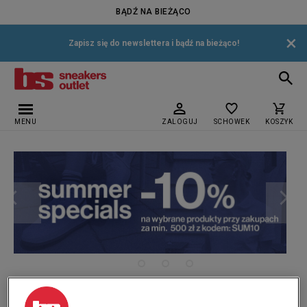
BĄDŹ NA BIEŻĄCO
×
Zapisz się do newslettera i bądź na bieżąco!
MENU
ZALOGUJ
SCHOWEK
KOSZYK
›
Strona główna
Nike Arrowz