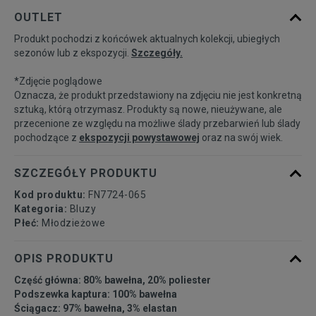
Rozmiary EU
Rozmiary US
OUTLET
Produkt pochodzi z końcówek aktualnych kolekcji, ubiegłych
122-128
Powiadom o dostępności
sezonów lub z ekspozycji.
Szczegóły.
*Zdjęcie poglądowe
128-137
Powiadom o dostępności
Oznacza, że produkt przedstawiony na zdjęciu nie jest konkretną
sztuką, którą otrzymasz. Produkty są nowe, nieużywane, ale
przecenione ze względu na możliwe ślady przebarwień lub ślady
137-147
Powiadom o dostępności
pochodzące z
ekspozycji powystawowej
oraz na swój wiek.
147-158
Powiadom o dostępności
SZCZEGÓŁY PRODUKTU
Kod produktu:
FN7724-065
158-170
Powiadom o dostępności
Kategoria:
Bluzy
Płeć:
Młodzieżowe
OPIS PRODUKTU
Część główna: 80% bawełna, 20% poliester
Podszewka kaptura: 100% bawełna
Ściągacz: 97% bawełna, 3% elastan