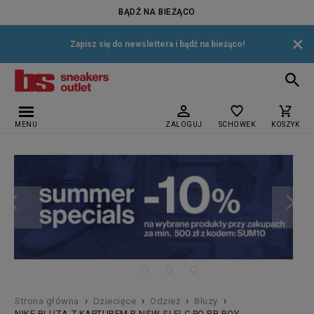
BĄDŹ NA BIEŻĄCO
×
Zapisz się do newslettera i bądź na bieżąco!
MENU
ZALOGUJ
SCHOWEK
KOSZYK
›
›
›
›
Strona główna
Dziecięce
Odzież
Bluzy
NIKE BLUZA Z KAPTUREM B NSW SI FLC PO BB BOY