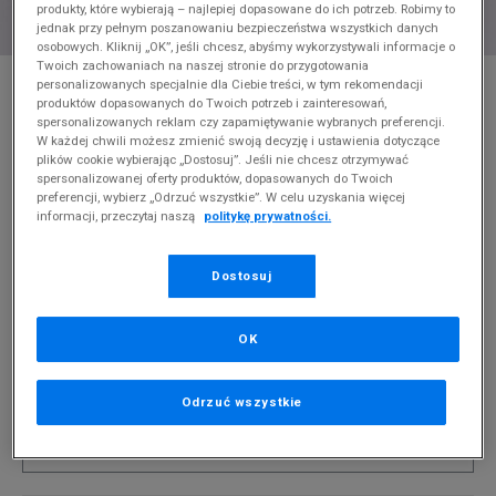
produkty, które wybierają – najlepiej dopasowane do ich potrzeb. Robimy to
jednak przy pełnym poszanowaniu bezpieczeństwa wszystkich danych
osobowych. Kliknij „OK”, jeśli chcesz, abyśmy wykorzystywali informacje o
Twoich zachowaniach na naszej stronie do przygotowania
* Zdjęcie poglądowe
personalizowanych specjalnie dla Ciebie treści, w tym rekomendacji
produktów dopasowanych do Twoich potrzeb i zainteresowań,
NIKE BLUZA Z KAPTUREM B NSW SI FLC PO
spersonalizowanych reklam czy zapamiętywanie wybranych preferencji.
BB BOY
W każdej chwili możesz zmienić swoją decyzję i ustawienia dotyczące
plików cookie wybierając „Dostosuj”. Jeśli nie chcesz otrzymywać
spersonalizowanej oferty produktów, dopasowanych do Twoich
Produkt pochodzi z końcówek aktualnych kolekcji, ubiegłych
preferencji, wybierz „Odrzuć wszystkie”. W celu uzyskania więcej
sezonów lub z ekspozycji.
Szczegóły.
informacji, przeczytaj naszą
politykę prywatności.
149,99
zł
Dostosuj
0
zł
cena rekomendowana przez producenta
OK
PRODUKT NIEDOSTĘPNY
Jeśli artykuł będzie ponownie dostępny, otrzymasz od nas
powiadomienie.
Odrzuć wszystkie
Wybierz rozmiar