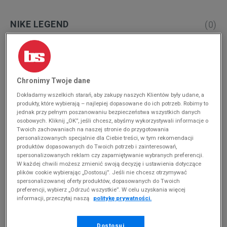
NIKE LEGEND
(
0
)
Produkty pochodzą z końcówek aktualnych
kolekcji, ubiegłych sezonów lub z ekspozycji.
Szczegóły.
Chronimy Twoje dane
Zmień treść wyszukiwanej frazy.
Dokładamy wszelkich starań, aby zakupy naszych Klientów były udane, a
Spróbuj użyć mniejszej ilości filtrów (usuń mniej
produkty, które wybierają – najlepiej dopasowane do ich potrzeb. Robimy to
istotne).
jednak przy pełnym poszanowaniu bezpieczeństwa wszystkich danych
osobowych. Kliknij „OK”, jeśli chcesz, abyśmy wykorzystywali informacje o
Twoich zachowaniach na naszej stronie do przygotowania
Powrót do sklepu
personalizowanych specjalnie dla Ciebie treści, w tym rekomendacji
produktów dopasowanych do Twoich potrzeb i zainteresowań,
spersonalizowanych reklam czy zapamiętywanie wybranych preferencji.
W każdej chwili możesz zmienić swoją decyzję i ustawienia dotyczące
plików cookie wybierając „Dostosuj”. Jeśli nie chcesz otrzymywać
Poczuj na własnej skórze legendę marki
spersonalizowanej oferty produktów, dopasowanych do Twoich
Nike
preferencji, wybierz „Odrzuć wszystkie”. W celu uzyskania więcej
informacji, przeczytaj naszą
politykę prywatności.
Jeśli nie masz jeszcze w swojej szafie choć jednej pary
butów od amerykańskiej
marki Nike
(choć szczerze w to
Dostosuj