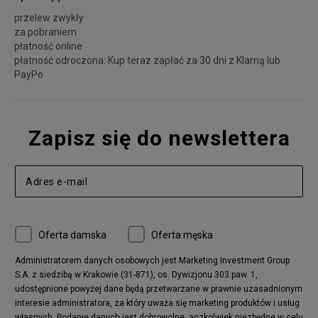
przelew zwykły
za pobraniem
płatność online
płatność odroczona: Kup teraz zapłać za 30 dni z
Klarną
lub
PayPo
Zapisz się do newslettera
Oferta damska
Oferta męska
Administratorem danych osobowych jest Marketing Investment Group
S.A. z siedzibą w Krakowie (31-871), os. Dywizjonu 303 paw. 1,
udostępnione powyżej dane będą przetwarzane w prawnie uzasadnionym
interesie administratora, za który uważa się marketing produktów i usług
własnych. Podanie danych jest dobrowolne, aczkolwiek niezbędne w celu