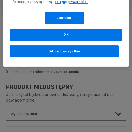
informacji, przeczytaj naszą
politykę prywatności.
Dostosuj
* Zdjęcie poglądowe
NIKE SKARPETY 3PPK VALUE COTTON CREW
OK
Produkt pochodzi z końcówek aktualnych kolekcji, ubiegłych
sezonów lub z ekspozycji.
Szczegóły.
Odrzuć wszystkie
49,99
zł
0
zł
cena rekomendowana przez producenta
PRODUKT NIEDOSTĘPNY
Jeśli artykuł będzie ponownie dostępny, otrzymasz od nas
powiadomienie.
Wybierz rozmiar
Rozmiary EU
Rozmiary US