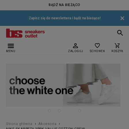
BĄDŹ NA BIEŻĄCO
×
Zapisz się do newslettera i bądź na bieżąco!
MENU
ZALOGUJ
SCHOWEK
KOSZYK
›
›
Strona główna
Akcesoria
NIKE SKARPETY 3PPK VALUE COTTON CREW