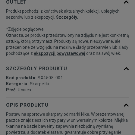
OUTLET
Produkt pochodzi z końcówek aktualnych kolekcji, ubiegłych
34-38
Powiadom o dostępności
sezonów lub z ekspozycji.
Szczegóły.
*Zdjęcie poglądowe
38-42
Powiadom o dostępności
Oznacza, że produkt przedstawiony na zdjęciu nie jest konkretną
sztuką, którą otrzymasz. Produkty są nowe, nieużywane, ale
przecenione ze względu na możliwe ślady przebarwień lub ślady
42-46
Powiadom o dostępności
pochodzące z
ekspozycji powystawowej
oraz na swój wiek.
46-50
Powiadom o dostępności
SZCZEGÓŁY PRODUKTU
Kod produktu:
SX4508-001
Kategoria:
Skarpetki
Płeć:
Unisex
OPIS PRODUKTU
Postaw na sportowe skarpety od marki Nike. W prezentowanej
paczce znajdziesz ich trzy pary w uniwersalnym kolorze. Miękka
tkanina na bazie bawełny zapewnia niezbędną wymianę
powietrza, a dodatek elastanu gwarantuje dobre przyleganie