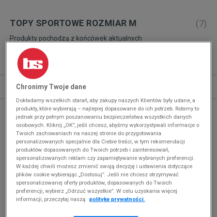
TOPY SPORTOWE ROZMIAR M
(
7
)
Produkty pochodzą z końcówek aktualnych
kolekcji, ubiegłych sezonów lub z ekspozycji.
Szczegóły.
Sortuj
ROZWIŃ FILTRY
Chronimy Twoje dane
REKOMENDOWANE
Dokładamy wszelkich starań, aby zakupy naszych Klientów były udane, a
produkty, które wybierają – najlepiej dopasowane do ich potrzeb. Robimy to
jednak przy pełnym poszanowaniu bezpieczeństwa wszystkich danych
osobowych. Kliknij „OK”, jeśli chcesz, abyśmy wykorzystywali informacje o
Wyczyść
Wybrane filtry:
M
Twoich zachowaniach na naszej stronie do przygotowania
personalizowanych specjalnie dla Ciebie treści, w tym rekomendacji
Więcej
produktów dopasowanych do Twoich potrzeb i zainteresowań,
spersonalizowanych reklam czy zapamiętywanie wybranych preferencji.
W każdej chwili możesz zmienić swoją decyzję i ustawienia dotyczące
plików cookie wybierając „Dostosuj”. Jeśli nie chcesz otrzymywać
spersonalizowanej oferty produktów, dopasowanych do Twoich
preferencji, wybierz „Odrzuć wszystkie”. W celu uzyskania więcej
informacji, przeczytaj naszą
politykę prywatności.