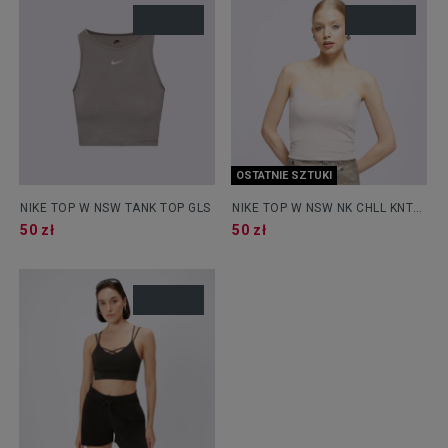
OSTATNIE SZTUKI
NIKE TOP W NSW TANK TOP GLS
NIKE TOP W NSW NK CHLL KNT
CAMI
50 zł
50 zł