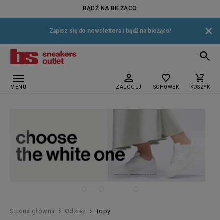
BĄDŹ NA BIEŻĄCO
×
Zapisz się do newslettera i bądź na bieżąco!
MENU
ZALOGUJ
SCHOWEK
KOSZYK
›
›
Strona główna
Odzież
Topy