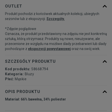
Powiadom o
S
OUTLET
dostępności
Produkt pochodzi z końcówek aktualnych kolekcji, ubiegłych
sezonów lub z ekspozycji.
Szczegóły.
Powiadom o
M
dostępności
*Zdjęcie poglądowe
Oznacza, że produkt przedstawiony na zdjęciu nie jest konkretną
Powiadom o
sztuką, którą otrzymasz. Produkty są nowe, nieużywane, ale
L
dostępności
przecenione ze względu na możliwe ślady przebarwień lub ślady
pochodzące z
ekspozycji powystawowej
oraz na swój wiek.
Powiadom o
XL
dostępności
SZCZEGÓŁY PRODUKTU
Kod produktu:
58668794
Kategoria:
Bluzy
Płeć:
Męskie
OPIS PRODUKTU
Materiał: 66% bawełna, 34% poliester