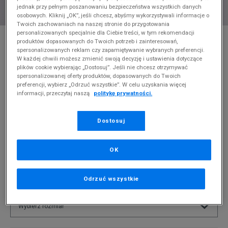
jednak przy pełnym poszanowaniu bezpieczeństwa wszystkich danych
osobowych. Kliknij „OK”, jeśli chcesz, abyśmy wykorzystywali informacje o
Twoich zachowaniach na naszej stronie do przygotowania
personalizowanych specjalnie dla Ciebie treści, w tym rekomendacji
* Zdjęcie poglądowe
produktów dopasowanych do Twoich potrzeb i zainteresowań,
spersonalizowanych reklam czy zapamiętywanie wybranych preferencji.
PUMA BLUZA Z KAPTUREM ESS BIG LOGO
W każdej chwili możesz zmienić swoją decyzję i ustawienia dotyczące
HOODIE FL (S)
plików cookie wybierając „Dostosuj”. Jeśli nie chcesz otrzymywać
spersonalizowanej oferty produktów, dopasowanych do Twoich
Produkt pochodzi z końcówek aktualnych kolekcji, ubiegłych
preferencji, wybierz „Odrzuć wszystkie”. W celu uzyskania więcej
informacji, przeczytaj naszą
politykę prywatności.
sezonów lub z ekspozycji.
Szczegóły.
119,99
zł
Dostosuj
0
zł
cena rekomendowana przez producenta
OK
PRODUKT NIEDOSTĘPNY
Jeśli artykuł będzie ponownie dostępny, otrzymasz od nas
Odrzuć wszystkie
powiadomienie.
Wybierz rozmiar