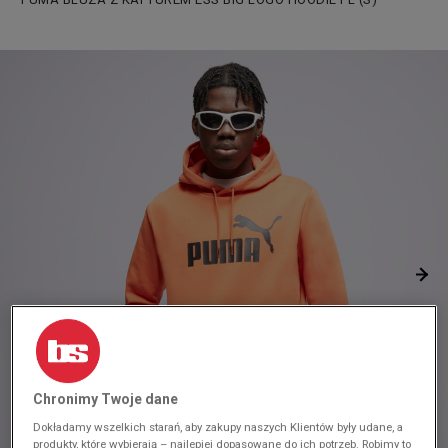
Chronimy Twoje dane
Dokładamy wszelkich starań, aby zakupy naszych Klientów były udane, a
produkty, które wybierają – najlepiej dopasowane do ich potrzeb. Robimy to