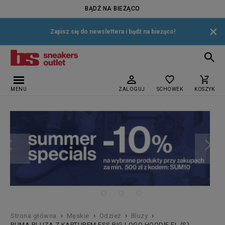
BĄDŹ NA BIEŻĄCO
×
Zapisz się do newslettera i bądź na bieżąco!
MENU
ZALOGUJ
SCHOWEK
KOSZYK
›
›
›
›
Strona główna
Męskie
Odzież
Bluzy
PUMA BLUZA Z KAPTUREM ESS BIG LOGO HOODIE FL (S)