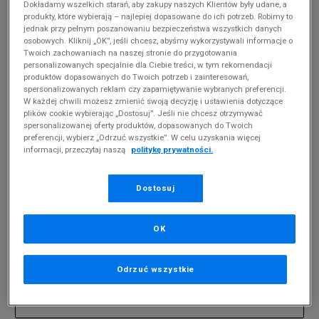
Dokładamy wszelkich starań, aby zakupy naszych Klientów były udane, a
produkty, które wybierają – najlepiej dopasowane do ich potrzeb. Robimy to
jednak przy pełnym poszanowaniu bezpieczeństwa wszystkich danych
MĘSKIE UMBRO BASE
(
0
)
osobowych. Kliknij „OK”, jeśli chcesz, abyśmy wykorzystywali informacje o
Twoich zachowaniach na naszej stronie do przygotowania
Produkty pochodzą z końcówek aktualnych
personalizowanych specjalnie dla Ciebie treści, w tym rekomendacji
kolekcji, ubiegłych sezonów lub z ekspozycji.
produktów dopasowanych do Twoich potrzeb i zainteresowań,
Szczegóły.
spersonalizowanych reklam czy zapamiętywanie wybranych preferencji.
W każdej chwili możesz zmienić swoją decyzję i ustawienia dotyczące
plików cookie wybierając „Dostosuj”. Jeśli nie chcesz otrzymywać
Zmień treść wyszukiwanej frazy.
spersonalizowanej oferty produktów, dopasowanych do Twoich
preferencji, wybierz „Odrzuć wszystkie”. W celu uzyskania więcej
Spróbuj użyć mniejszej ilości filtrów (usuń mniej
informacji, przeczytaj naszą
politykę prywatności.
istotne).
Powrót do sklepu
Dostosuj
OK
Zapisz się do newslettera
Odrzuć wszystkie