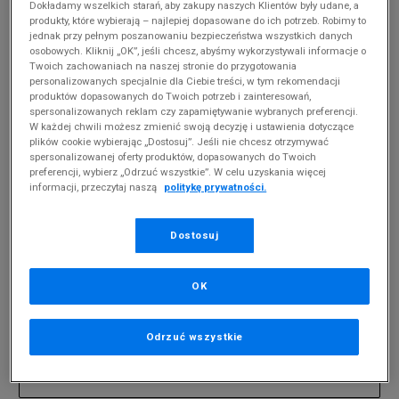
Dokładamy wszelkich starań, aby zakupy naszych Klientów były udane, a
produkty, które wybierają – najlepiej dopasowane do ich potrzeb. Robimy to
jednak przy pełnym poszanowaniu bezpieczeństwa wszystkich danych
MĘSKIE UMBRO BENNY
(
0
)
osobowych. Kliknij „OK”, jeśli chcesz, abyśmy wykorzystywali informacje o
Twoich zachowaniach na naszej stronie do przygotowania
Produkty pochodzą z końcówek aktualnych
personalizowanych specjalnie dla Ciebie treści, w tym rekomendacji
kolekcji, ubiegłych sezonów lub z ekspozycji.
produktów dopasowanych do Twoich potrzeb i zainteresowań,
Szczegóły.
spersonalizowanych reklam czy zapamiętywanie wybranych preferencji.
W każdej chwili możesz zmienić swoją decyzję i ustawienia dotyczące
plików cookie wybierając „Dostosuj”. Jeśli nie chcesz otrzymywać
Zmień treść wyszukiwanej frazy.
spersonalizowanej oferty produktów, dopasowanych do Twoich
preferencji, wybierz „Odrzuć wszystkie”. W celu uzyskania więcej
Spróbuj użyć mniejszej ilości filtrów (usuń mniej
informacji, przeczytaj naszą
politykę prywatności.
istotne).
Powrót do sklepu
Dostosuj
OK
Zapisz się do newslettera
Odrzuć wszystkie