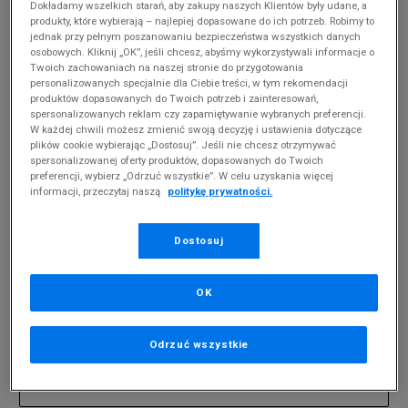
Dokładamy wszelkich starań, aby zakupy naszych Klientów były udane, a
produkty, które wybierają – najlepiej dopasowane do ich potrzeb. Robimy to
jednak przy pełnym poszanowaniu bezpieczeństwa wszystkich danych
MĘSKIE UMBRO EVEREST
(
0
)
osobowych. Kliknij „OK”, jeśli chcesz, abyśmy wykorzystywali informacje o
Twoich zachowaniach na naszej stronie do przygotowania
Produkty pochodzą z końcówek aktualnych
personalizowanych specjalnie dla Ciebie treści, w tym rekomendacji
kolekcji, ubiegłych sezonów lub z ekspozycji.
produktów dopasowanych do Twoich potrzeb i zainteresowań,
Szczegóły.
spersonalizowanych reklam czy zapamiętywanie wybranych preferencji.
W każdej chwili możesz zmienić swoją decyzję i ustawienia dotyczące
plików cookie wybierając „Dostosuj”. Jeśli nie chcesz otrzymywać
Zmień treść wyszukiwanej frazy.
spersonalizowanej oferty produktów, dopasowanych do Twoich
preferencji, wybierz „Odrzuć wszystkie”. W celu uzyskania więcej
Spróbuj użyć mniejszej ilości filtrów (usuń mniej
informacji, przeczytaj naszą
politykę prywatności.
istotne).
Powrót do sklepu
Dostosuj
OK
Zapisz się do newslettera
Odrzuć wszystkie