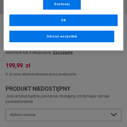
Dostosuj
* Zdjęcie poglądowe
OK
ADIDAS BLUZA EDGE FZ GREY 4
SWEATSHIRT
Odrzuć wszystkie
Produkt pochodzi z końcówek aktualnych kolekcji, ubiegłych
sezonów lub z ekspozycji.
Szczegóły.
199,99
zł
0
zł
cena rekomendowana przez producenta
PRODUKT NIEDOSTĘPNY
Jeśli artykuł będzie ponownie dostępny, otrzymasz od nas
powiadomienie.
Wybierz rozmiar