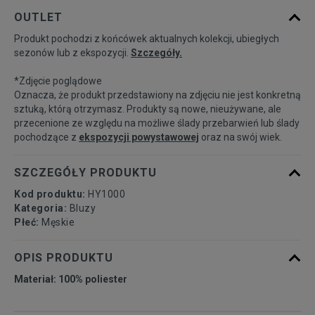
Powiadom o
XS
OUTLET
dostępności
Produkt pochodzi z końcówek aktualnych kolekcji, ubiegłych
sezonów lub z ekspozycji.
Szczegóły.
Powiadom o
L
dostępności
*Zdjęcie poglądowe
Oznacza, że produkt przedstawiony na zdjęciu nie jest konkretną
Powiadom o
sztuką, którą otrzymasz. Produkty są nowe, nieużywane, ale
XL
dostępności
przecenione ze względu na możliwe ślady przebarwień lub ślady
pochodzące z
ekspozycji powystawowej
oraz na swój wiek.
SZCZEGÓŁY PRODUKTU
Kod produktu:
HY1000
Kategoria:
Bluzy
Płeć:
Męskie
OPIS PRODUKTU
Materiał: 100% poliester