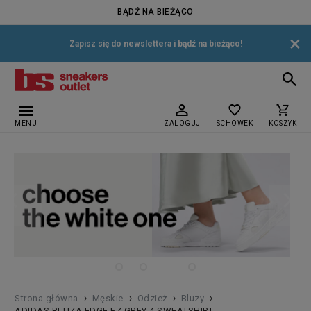
BĄDŹ NA BIEŻĄCO
×
Zapisz się do newslettera i bądź na bieżąco!
MENU
ZALOGUJ
SCHOWEK
KOSZYK
›
›
›
›
Strona główna
Męskie
Odzież
Bluzy
ADIDAS BLUZA EDGE FZ GREY 4 SWEATSHIRT